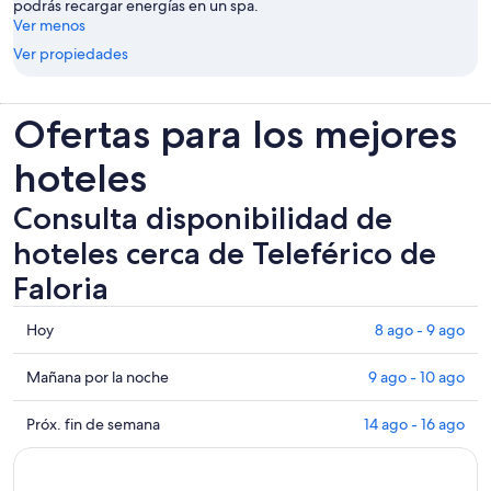
podrás recargar energías en un spa.
Ver menos
Ver propiedades
Ofertas para los mejores
hoteles
Consulta disponibilidad de
hoteles cerca de Teleférico de
Faloria
Consultar
Hoy
8 ago - 9 ago
los
precios
Consultar
Mañana por la noche
9 ago - 10 ago
cerca
precios
de
cerca
Consultar
Próx. fin de semana
14 ago - 16 ago
Teleférico
de
precios
de
Teleférico
cerca