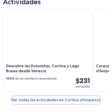
Actividades
un día
personalizados
Descubre las Dolomitas, Cortina y Lago Braies desde Veneci
Corazón d
Descubre las Dolomitas, Cortina y Lago
Corazón
Braies desde Venecia
d'Ampe
$231
100%
de los clientes lo recomiendan
por adulto
Ver todas las actividades en Cortina d'Ampezzo