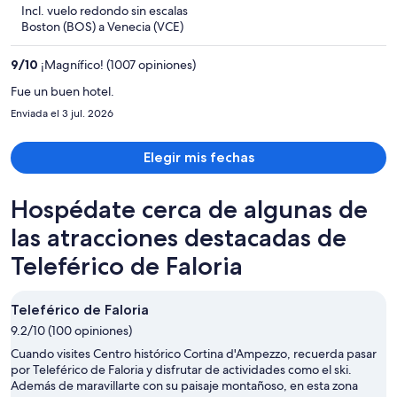
5
Incl. vuelo redondo sin escalas
y
Boston (BOS) a Venecia (VCE)
ahora
es
9
/
10
¡Magnífico! (1007 opiniones)
de
$1,904
Fue un buen hotel.
por
Enviada el 3 jul. 2026
persona
Elegir mis fechas
Hospédate cerca de algunas de
las atracciones destacadas de
Teleférico de Faloria
Teleférico de Faloria
9.2/10 (100 opiniones)
Cuando visites Centro histórico Cortina d'Ampezzo, recuerda pasar
por Teleférico de Faloria y disfrutar de actividades como el ski.
Además de maravillarte con su paisaje montañoso, en esta zona