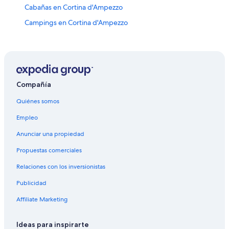
Cabañas en Cortina d'Ampezzo
Campings en Cortina d'Ampezzo
Chalets en Cortina d'Ampezzo
Apartamentos en Cortina d'Ampezzo
Hostales en Cortina d'Ampezzo
Accor Hotels en Cortina d'Ampezzo
Compañía
Apart-Hoteles en Cortina d'Ampezzo
Quiénes somos
Hoteles Cápsula en Cortina d'Ampezzo
Empleo
Hoteles con casino en Cortina d'Ampezzo
Anunciar una propiedad
Hoteles de golf en Cortina d'Ampezzo
Propuestas comerciales
Hoteles con spa en Cortina d'Ampezzo
Relaciones con los inversionistas
Hoteles todo incluido en Cortina d'Ampezzo
Publicidad
Hoteles de ski en Cortina d'Ampezzo
Affiliate Marketing
Hoteles de lujo en Cortina d'Ampezzo
Hoteles familiares en Cortina d'Ampezzo
Ideas para inspirarte