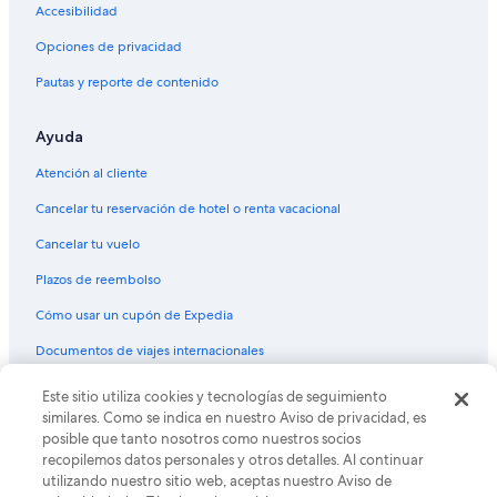
Villas en Cortina d'Ampezzo
Accesibilidad
Hoteles con spa en Misurina
Opciones de privacidad
Hoteles en Misurina
Pautas y reporte de contenido
Hoteles cerca de Fiames
Ayuda
Chalets en Centro histórico Cortina d'Ampezzo
Hoteles en Centro histórico Cortina d'Ampezzo
Atención al cliente
Campings en San Vito di Cadore
Cancelar tu reservación de hotel o renta vacacional
Hoteles de ski en San Vito di Cadore
Cancelar tu vuelo
Hoteles en San Vito di Cadore
Plazos de reembolso
Cómo usar un cupón de Expedia
Documentos de viajes internacionales
© 2026 Expedia, Inc., una empresa de Expedia Group. Todos los
Este sitio utiliza cookies y tecnologías de seguimiento
derechos reservados. Expedia y el logo de Expedia son marcas
similares. Como se indica en nuestro Aviso de privacidad, es
registradas o marcas comerciales de Expedia, Inc. CST# 2029030-50.
posible que tanto nosotros como nuestros socios
recopilemos datos personales y otros detalles. Al continuar
utilizando nuestro sitio web, aceptas nuestro Aviso de