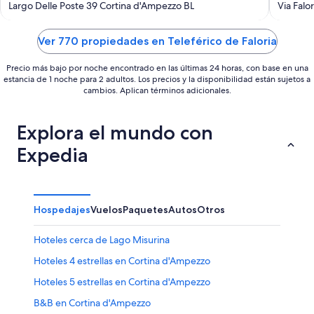
out
out
Largo Delle Poste 39 Cortina d'Ampezzo BL
Via Falo
of
of
5
5
Ver 770 propiedades en Teleférico de Faloria
Precio más bajo por noche encontrado en las últimas 24 horas, con base en una
estancia de 1 noche para 2 adultos. Los precios y la disponibilidad están sujetos a
cambios. Aplican términos adicionales.
Explora el mundo con
Expedia
Hospedajes
Vuelos
Paquetes
Autos
Otros
Hoteles cerca de Lago Misurina
Hoteles 4 estrellas en Cortina d'Ampezzo
Hoteles 5 estrellas en Cortina d'Ampezzo
B&B en Cortina d'Ampezzo