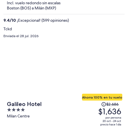
Incl. vuelo redondo sin escalas
y
Boston (BOS) a Milán (MXP)
ahora
es
9.4
/
10
¡Excepcional! (599 opiniones)
de
$1,563
Tckd
por
Enviada el 28 jul. 2026
persona
Ahorra 100% en tu vuelo
El
Galileo Hotel
$2,686
precio
$1,636
4
era
out
Milan Centre
por persona
de
of
20 oct - 24 oct
precio hace 1 día
$2,686