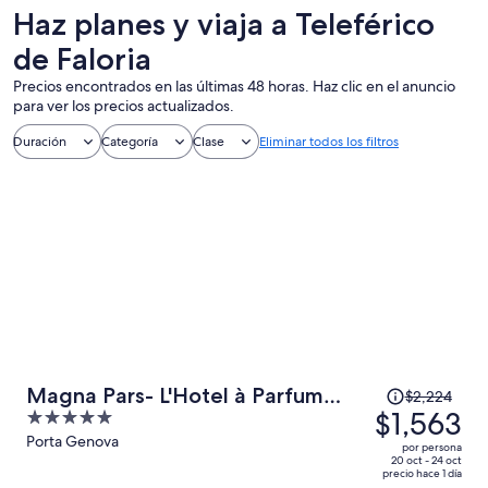
Haz planes y viaja a Teleférico
de Faloria
Precios encontrados en las últimas 48 horas. Haz clic en el anuncio
para ver los precios actualizados.
Duración
Categoría
Clase
Eliminar todos los filtros
El
Magna Pars- L'Hotel à Parfum
$2,224
precio
$1,563
5
Small Luxury Hotels of the World
era
out
Porta Genova
por persona
de
of
20 oct - 24 oct
precio hace 1 día
$2,224
5