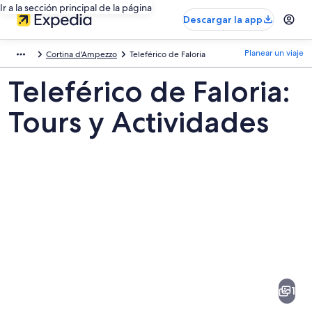
Ir a la sección principal de la página
Descargar la app
Planear un viaje
Cortina d'Ampezzo
Teleférico de Faloria
Teleférico de Faloria:
Tours y Actividades
Fotos
de
Teleférico
1
de