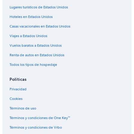
Hoteles históricos en Cortina d'Ampezzo
Lugares turísticos de Estados Unidos
Hoteles románticos en Cortina d'Ampezzo
Hoteles en Estados Unidos
Hoteles baratos en Cortina d'Ampezzo
Casas vacacionales en Estados Unidos
Hoteles boutique en Cortina d'Ampezzo
Viajes a Estados Unidos
Hoteles cerca del lago en Cortina d'Ampezzo
Vuelos baratos a Estados Unidos
Hoteles con guardería en Cortina d'Ampezzo
Renta de autos en Estados Unidos
Hoteles con restaurante en Cortina d'Ampezzo
Todos los tipos de hospedaje
Hoteles con sauna en Cortina d'Ampezzo
Hoteles con traslado del/al aeropuerto en Cortina
Políticas
d'Ampezzo
Privacidad
Hoteles con vista en Cortina d'Ampezzo
Cookies
Hoteles gay friendly en Cortina d'Ampezzo
Términos de uso
Hoteles que aceptan mascotas en Cortina d'Ampezzo
Romantik Hotel en Cortina d'Ampezzo
Términos y condiciones de One Key™
Hoteles en Cortina d'Ampezzo
Términos y condiciones de Vrbo