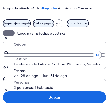
Faloria
Hospedaje
Vuelos
Autos
Paquetes
Actividades
Cruceros
Hospedaje agregado
Vuelo agregado
Auto
Económica
Un teleférico suspendido entre dos to
Agregar varias fechas o destinos
Origen
Destino
Teleférico de Faloria, Cortina d'Ampezzo, Veneto, Itali
Fechas
vie. 28 de ago. - lun. 31 de ago.
Personas
2 personas, 1 habitación
Buscar
Explorar mapa