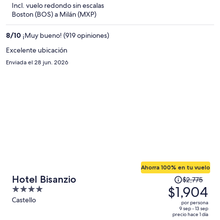
5
Incl. vuelo redondo sin escalas
y
Boston (BOS) a Milán (MXP)
ahora
es
8
/
10
¡Muy bueno! (919 opiniones)
de
$1,636
Excelente ubicación
por
Enviada el 28 jun. 2026
persona
Ahorra 100% en tu vuelo
El
Hotel Bisanzio
$2,775
precio
$1,904
4
era
out
Castello
por persona
de
of
9 sep - 13 sep
precio hace 1 día
$2,775