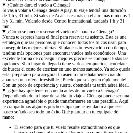
¿Cuánto dura el vuelo a Ciénaga?
Si vas a volar a Ciénaga desde Apiay, tu viaje tendrá una duración
de 1 h y 31 min. Si sales de Acacías estarás en el aire más o menos 1
h y 31 min. Volando desde Centro International, tardarás 1 h y 31
min.
¿Cómo se puede reservar el vuelo más barato a Ciénaga?
Nunca te esperes hasta el final para reservar tu asiento. Esta es una
estrategia que las personas que conocen todos los trucos usan para
conseguir las mejores ofertas. Si planeas tu reservación con tiempo,
tendrás más opciones para encontrar vuelos más económicos. Una
excelente forma de conseguir mejores precios es comparar todas las
opciones. Si tu lugar de llegada tiene varios aeropuertos, acuérdate
de buscar el costo de aterrizar en uno menos saturado. Ya solo queda
estar preparado para asegurar tu asiento inmediatamente cuando
aparezca una oferta irresistible. ¡Puede que se agoten rápidamente!
Con un poco de experiencia y suerte, obtendrás tu tarifa aérea ideal.
¿Qué hay que tener en cuenta antes de un vuelo a Ciénaga?
Dependiendo de tu lugar de salida, tu viaje a Ciénaga puede ser una
experiencia agradable o puede transformarse en una pesadilla. Aquí
te compartimos algunos prácticos tips que te ayudarán a que ese
paseo soñado sea todo un éxito.
Qué guardar en tu equipaje de
mano:
El secreto para que tu vuelo resulte extraordinario es que
hagas una buena planeación. Por eso, te compartimos lo que