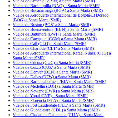
Vuelos de Armenia (AXM) a Santa Marta (SMR)
Vuelos de Barranquilla (BAQ) a Santa Marta (SMR)
Vuelos de Bucaramanga (BGA) a Santa Marta (SMR)
Vuelos de Aeropuerto Internacional de Bogotá-El Dorado
(BOG) a Santa Marta (SMR)
Vuelos de Boston (BOS) a Santa Marta (SMR)
Vuelos de Buenaventura (BUN) a Santa Marta (SMR)
Vuelos de Baltimore (BWI) a Santa Marta (SMR)
Vuelos de Camiguin (CGM) a Santa Marta (SMR)
Vuelos de Cali (CLO) a Santa Marta (SMR)
Vuelos de Charlotte (CLT) a Santa Marta (SMR)
Vuelos de Aeropuerto Internacional Rafael Núñez (CTG) a
Santa Marta (SMR)
Vuelos de Cúcuta (CUC) a Santa Marta (SMR)
Vuelos de Cusco (CUZ) a Santa Marta (SMR)
Vuelos de Denver (DEN) a Santa Marta (SMR)
Vuelos de Dallas (DFW) a Santa Marta (SMR)
Vuelos de Barrancabermeja (EJA) a Santa Marta (SMR)
Vuelos de Medellín (EOH) a Santa Marta (SMR)
Vuelos de Newark (EWR) a Santa Marta (SMR)
Vuelos de Yopal (EYP) a Santa Marta (SMR)
Vuelos de Florencia (FLA) a Santa Marta (SMR)
Vuelos de Fort Lauderdale (FLL) a Santa Marta (SMR)
Vuelos de Guadalajara (GDL) a Santa Marta (SMR)
Vuelos de Ciudad de Guatemala (GUA) a Santa Marta