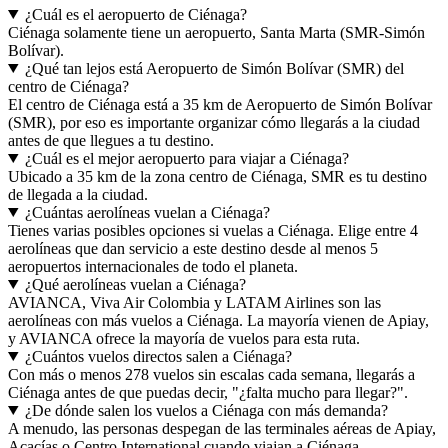
¿Cuál es el aeropuerto de Ciénaga?
Ciénaga solamente tiene un aeropuerto, Santa Marta (SMR-Simón
Bolívar).
¿Qué tan lejos está Aeropuerto de Simón Bolívar (SMR) del
centro de Ciénaga?
El centro de Ciénaga está a 35 km de Aeropuerto de Simón Bolívar
(SMR), por eso es importante organizar cómo llegarás a la ciudad
antes de que llegues a tu destino.
¿Cuál es el mejor aeropuerto para viajar a Ciénaga?
Ubicado a 35 km de la zona centro de Ciénaga, SMR es tu destino
de llegada a la ciudad.
¿Cuántas aerolíneas vuelan a Ciénaga?
Tienes varias posibles opciones si vuelas a Ciénaga. Elige entre 4
aerolíneas que dan servicio a este destino desde al menos 5
aeropuertos internacionales de todo el planeta.
¿Qué aerolíneas vuelan a Ciénaga?
AVIANCA, Viva Air Colombia y LATAM Airlines son las
aerolíneas con más vuelos a Ciénaga. La mayoría vienen de Apiay,
y AVIANCA ofrece la mayoría de vuelos para esta ruta.
¿Cuántos vuelos directos salen a Ciénaga?
Con más o menos 278 vuelos sin escalas cada semana, llegarás a
Ciénaga antes de que puedas decir, "¿falta mucho para llegar?".
¿De dónde salen los vuelos a Ciénaga con más demanda?
A menudo, las personas despegan de las terminales aéreas de Apiay,
Acacías o Centro International cuando viajan a Ciénaga.