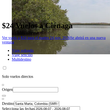
$24 Vuelos a Ciénaga
Ver vuelo a $24 para el martes 24 nov. 2026
Se abrirá en una nueva
ventana
Viaje redondo
Viaje sencillo
Multidestino
Solo vuelos directos
Origen
Destino
Selecciona las fechas