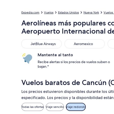
Expedia.com
Vuelos
Estados Unidos
Nueva York
Vuelos 
Aerolíneas más populares c
Aeropuerto Internacional d
JetBlue Airways
Aeromexico
Del
JetBlue Airways
Aeromexico
Mantente al tanto
Recibe alertas si los precios de vuelos suben o
bajan.*
Vuelos baratos de Cancún (
Los precios estuvieron disponibles durante los úl
especificado. Los precios y la disponibilidad está
Todas las ofertas
Viaje sencillo
Viaje redondo