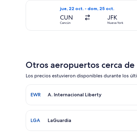
Seleccionar vuelo de JetBlue Airways
jue, 22 oct. - dom, 25 oct.
CUN
JFK
Cancún
Nueva York
Otros aeropuertos cerca de
Los precios estuvieron disponibles durante los últi
Seleccionar vuelo a A. Internacional Liberty EWR.
EWR
A. Internacional Liberty
Seleccionar vuelo a LaGuardia LGA. El tiempo pro
LGA
LaGuardia