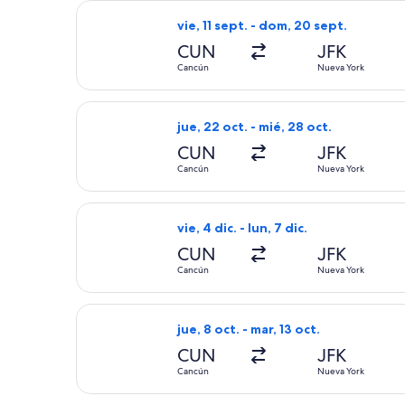
Seleccionar vuelo de JetBlue Airways
vie, 11 sept. - dom, 20 sept.
CUN
JFK
Cancún
Nueva York
Seleccionar vuelo de Delta, con sali
jue, 22 oct. - mié, 28 oct.
CUN
JFK
Cancún
Nueva York
Seleccionar vuelo de Aeromexico, con
vie, 4 dic. - lun, 7 dic.
CUN
JFK
Cancún
Nueva York
Seleccionar vuelo de Viva, con salid
jue, 8 oct. - mar, 13 oct.
CUN
JFK
Cancún
Nueva York