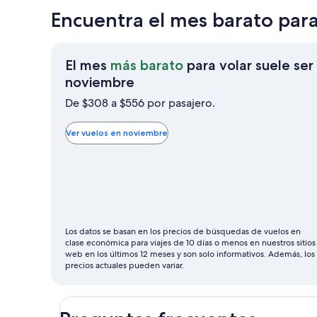
Encuentra el mes barato par
El mes
más barato
para volar suele ser
El
noviembre
mes
De $308 a $556 por pasajero.
más
barato
Ver vuelos en noviembre
para
volar
suele
ser
noviembre
Los datos se basan en los precios de búsquedas de vuelos en
clase económica para viajes de 10 días o menos en nuestros sitios
web en los últimos 12 meses y son solo informativos. Además, los
precios actuales pueden variar.