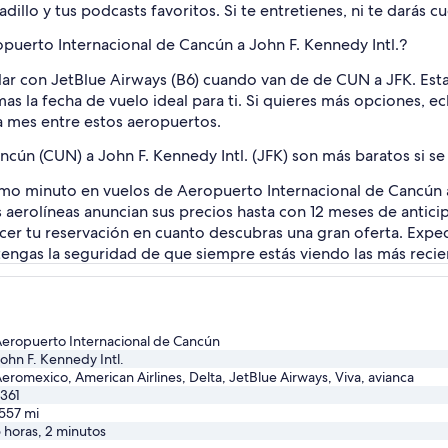
llo y tus podcasts favoritos. Si te entretienes, ni te darás c
opuerto Internacional de Cancún a John F. Kennedy Intl.?
lar con JetBlue Airways (B6) cuando van de de CUN a JFK. Esta
s la fecha de vuelo ideal para ti. Si quieres más opciones, ec
da mes entre estos aeropuertos.
ncún (CUN) a John F. Kennedy Intl. (JFK) son más baratos si s
timo minuto en vuelos de Aeropuerto Internacional de Cancún 
aerolíneas anuncian sus precios hasta con 12 meses de anticip
acer tu reservación en cuanto descubras una gran oferta. Exped
 tengas la seguridad de que siempre estás viendo las más recie
eropuerto Internacional de Cancún
ohn F. Kennedy Intl.
eromexico, American Airlines, Delta, JetBlue Airways, Viva, avianca
361
557
mi
 horas, 2 minutos