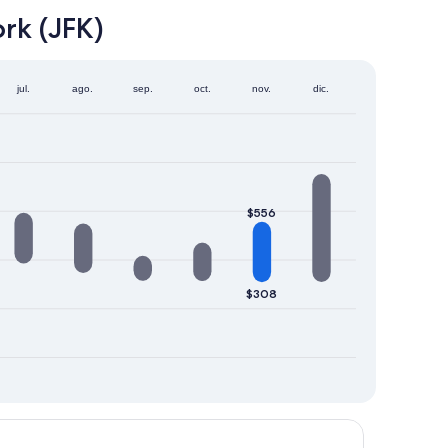
rk (JFK)
jul.
ago.
sep.
oct.
nov.
dic.
$556
$308