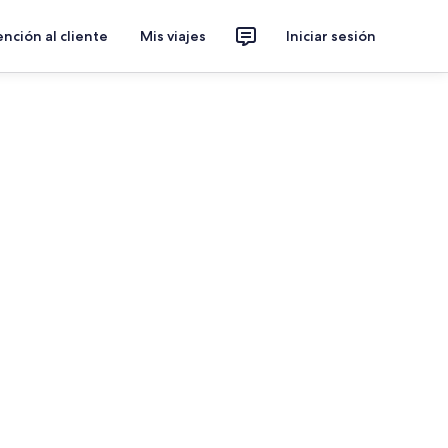
nción al cliente
Mis viajes
Iniciar sesión