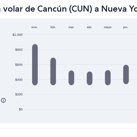
a volar de Cancún (CUN) a Nueva Yo
ene.
feb.
mar.
abr.
mayo
jun.
$1,000
$800
$600
$400
$200
$0