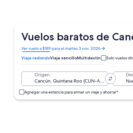
Vuelos baratos de Can
Se
Ver vuelo a $189 para el martes 3 nov. 2026
abrirá
Viaje redondo
Viaje sencillo
Multidestino
Solo vuelos di
en
una
nueva
Origen
Des
ventana
Agregar una estancia para armar un viaje y ahorrar*