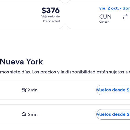
hace
, con salida el jue, 22 oct. desde Cancún hacia Nueva York, co
Seleccionar vuel
3
$376
$376
vie, 2 oct. - do
horas
Viaje
CUN
Viaje redondo
redondo,
Precio actual
Cancún
Precio
actual
 Nueva York
mos siete días. Los precios y la disponibilidad están sujetos a
 El tiempo promedio del trayecto en auto al centro es de 19 m
Vuelos desde 
19 min
medio del trayecto en auto al centro es de 16 minutos. Vuelos
Vuelos desde 
16 min