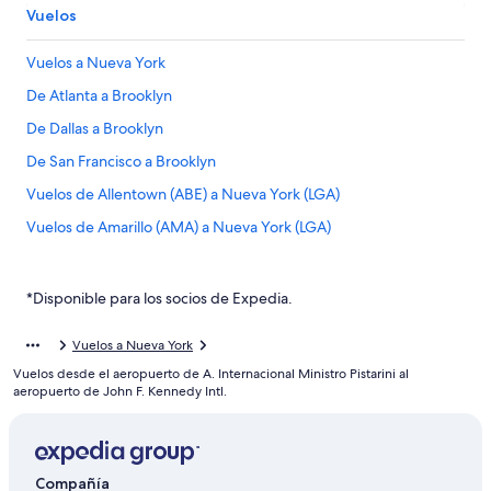
Vuelos
Vuelos a Nueva York
De Atlanta a Brooklyn
De Dallas a Brooklyn
De San Francisco a Brooklyn
Vuelos de Allentown (ABE) a Nueva York (LGA)
Vuelos de Amarillo (AMA) a Nueva York (LGA)
Vuelos de Naples (APF) a Nueva York (LGA)
Vuelos de Austin (AUS) a Nueva York (LGA)
*Disponible para los socios de Expedia.
Vuelos de Birmingham (BHM) a Nueva York (LGA)
Vuelos a Nueva York
Vuelos de Aeropuerto Internacional de Bogotá-El Dorado
Vuelos desde el aeropuerto de A. Internacional Ministro Pistarini al
(BOG) a Nueva York (LGA)
aeropuerto de John F. Kennedy Intl.
Vuelos de Aguadilla (BQN) a Nueva York (LGA)
Vuelos de Brownsville (BRO) a Nueva York (LGA)
Vuelos de Buffalo (BUF) a Nueva York (LGA)
Compañía