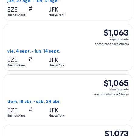
jue, 27 ago. - lun, 31 ago.
hace
EZE
JFK
1
Buenos Aires
Nueva York
hora
Seleccionar vuelo de Copa, con salida el vie, 4 sept. desde 
$1,063
$1,063
Viaje
Viaje redondo
redondo,
encontrado hace 2 horas
encontrado
vie, 4 sept. - lun, 14 sept.
hace
EZE
JFK
2
Buenos Aires
Nueva York
horas
Seleccionar vuelo de Copa, con salida el dom, 18 abr. desde
$1,065
$1,065
Viaje
Viaje redondo
redondo,
encontrado hace 5 horas
encontrado
dom, 18 abr. - sáb, 24 abr.
hace
EZE
JFK
5
Buenos Aires
Nueva York
horas
Seleccionar vuelo de American Airlines, con salida el jue, 2
$1,073
$1,073