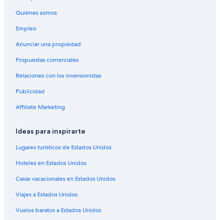
Vuelos de Baltimore (BWI) a Nueva York (LGA)
Quiénes somos
Vuelos de Chattanooga (CHA) a Nueva York (LGA)
Empleo
Vuelos de Cleveland (CLE) a Nueva York (LGA)
Anunciar una propiedad
Vuelos de Cali (CLO) a Nueva York (LGA)
Propuestas comerciales
Vuelos de Colorado Springs (COS) a Nueva York (LGA)
Relaciones con los inversionistas
Vuelos de Corpus Christi (CRP) a Nueva York (LGA)
Publicidad
Vuelos de Cincinnati (CVG) a Nueva York (LGA)
Affiliate Marketing
Vuelos de Washington (DCA) a Nueva York (LGA)
Vuelos de Denver (DEN) a Nueva York (LGA)
Ideas para inspirarte
Vuelos de Dallas (DFW) a Nueva York (LGA)
Lugares turísticos de Estados Unidos
Vuelos de Newark (EWR) a Nueva York (LGA)
Hoteles en Estados Unidos
Vuelos de Buenos Aires (EZE) a Nueva York (LGA)
Casas vacacionales en Estados Unidos
Vuelos de Fort Lauderdale (FLL) a Nueva York (LGA)
Viajes a Estados Unidos
Vuelos de Guadalajara (GDL) a Nueva York (LGA)
Vuelos baratos a Estados Unidos
Vuelos de Grand Island (GRI) a Nueva York (LGA)