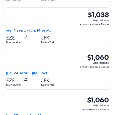
hora
Seleccionar vuelo de Copa, con salida el vie, 4 sept. desde 
$1,038
$1,038
Viaje
Viaje redondo
redondo,
encontrado hace 2 horas
encontrado
vie, 4 sept. - lun, 14 sept.
hace
EZE
JFK
2
Buenos Aires
Nueva York
horas
Seleccionar vuelo de Copa, con salida el jue, 24 sept. desde
$1,060
$1,060
Viaje
Viaje redondo
redondo,
encontrado hace 2 horas
encontrado
jue, 24 sept. - jue, 1 oct.
hace
EZE
JFK
2
Buenos Aires
Nueva York
horas
Seleccionar vuelo de avianca, con salida el jue, 27 ago. des
$1,060
$1,060
Viaje
Viaje redondo
redondo,
encontrado hace 1 hora
encontrado