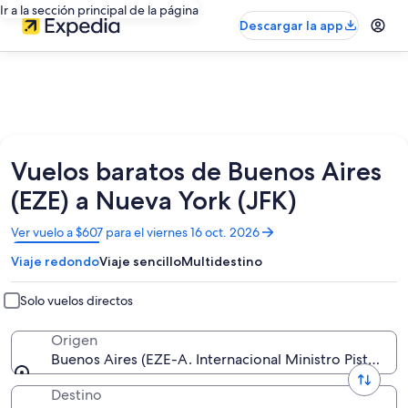
Ir a la sección principal de la página
Descargar la app
Vuelos baratos de Buenos Aires
(EZE) a Nueva York (JFK)
Se
Ver vuelo a $607 para el viernes 16 oct. 2026
abrirá
Viaje redondo
Viaje sencillo
Multidestino
en
una
nueva
Solo vuelos directos
ventana
Origen
Buenos Aires (EZE-A. Internacional Ministro Pistarini)
Destino