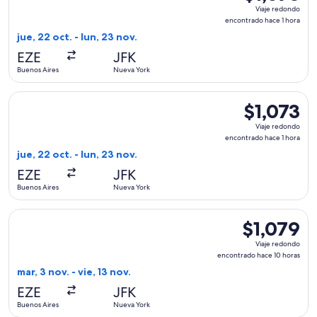
Viaje
Viaje redondo
redondo,
encontrado hace 1 hora
encontrado
jue, 22 oct. - lun, 23 nov.
hace
EZE
JFK
1
Buenos Aires
Nueva York
hora
Seleccionar vuelo de Delta, con salida el jue, 22 oct. desde 
$1,073
$1,073
Viaje
Viaje redondo
redondo,
encontrado hace 1 hora
encontrado
jue, 22 oct. - lun, 23 nov.
hace
EZE
JFK
1
Buenos Aires
Nueva York
hora
Seleccionar vuelo de LATAM Airlines Group, con salida el mar
$1,079
$1,079
Viaje
Viaje redondo
redondo,
encontrado hace 10 horas
encontrado
mar, 3 nov. - vie, 13 nov.
hace
EZE
JFK
10
Buenos Aires
Nueva York
horas