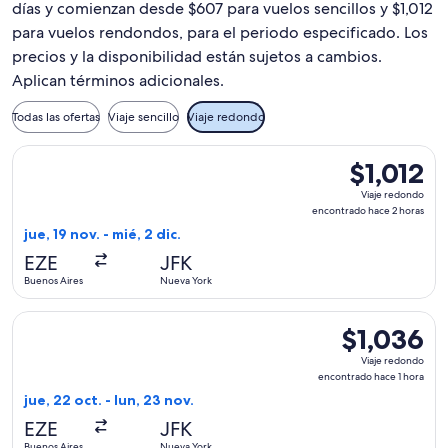
días y comienzan desde $607 para vuelos sencillos y $1,012
para vuelos rendondos, para el periodo especificado. Los
precios y la disponibilidad están sujetos a cambios.
Aplican términos adicionales.
Todas las ofertas
Viaje sencillo
Viaje redondo
Seleccionar vuelo de Copa, con salida el jue, 19 nov. desde 
$1,012
$1,012
Viaje
Viaje redondo
redondo,
encontrado hace 2 horas
encontrado
jue, 19 nov. - mié, 2 dic.
hace
EZE
JFK
2
Buenos Aires
Nueva York
horas
Seleccionar vuelo de Copa, con salida el jue, 22 oct. desde 
$1,036
$1,036
Viaje
Viaje redondo
redondo,
encontrado hace 1 hora
encontrado
jue, 22 oct. - lun, 23 nov.
hace
EZE
JFK
1
Buenos Aires
Nueva York