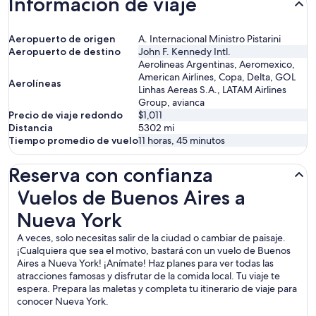
Información de viaje
Aeropuerto de origen
A. Internacional Ministro Pistarini
Aeropuerto de destino
John F. Kennedy Intl.
Aerolineas Argentinas, Aeromexico,
American Airlines, Copa, Delta, GOL
Aerolíneas
Linhas Aereas S.A., LATAM Airlines
Group, avianca
Precio de viaje redondo
$1,011
Distancia
5302
mi
Tiempo promedio de vuelo
11 horas, 45 minutos
Reserva con confianza
Vuelos de Buenos Aires a Nueva York
Vuelos de Buenos Aires a
Nueva York
A veces, solo necesitas salir de la ciudad o cambiar de paisaje.
¡Cualquiera que sea el motivo, bastará con un vuelo de Buenos
Aires a Nueva York! ¡Anímate! Haz planes para ver todas las
atracciones famosas y disfrutar de la comida local. Tu viaje te
espera. Prepara las maletas y completa tu itinerario de viaje para
conocer Nueva York.