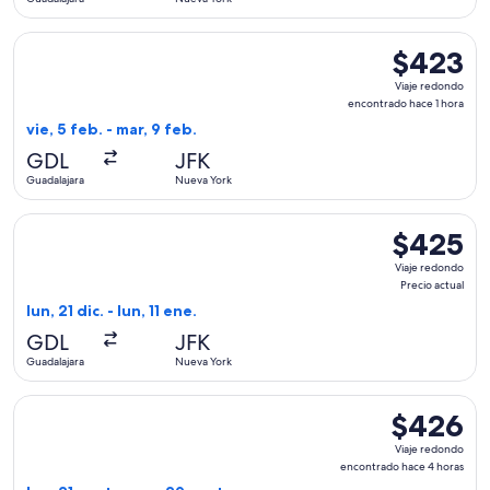
Seleccionar vuelo de Viva, con salida el vie, 5 feb. desde G
$423
$423
Viaje
Viaje redondo
redondo,
encontrado hace 1 hora
encontrado
vie, 5 feb. - mar, 9 feb.
hace
GDL
JFK
1
Guadalajara
Nueva York
hora
Seleccionar vuelo de Viva, con salida el lun, 21 dic. desde Gu
$425
$425
Viaje
Viaje redondo
redondo,
Precio actual
Precio
lun, 21 dic. - lun, 11 ene.
actual
GDL
JFK
Guadalajara
Nueva York
Seleccionar vuelo de Viva, con salida el lun, 21 sept. desde
$426
$426
Viaje
Viaje redondo
redondo,
encontrado hace 4 horas
encontrado