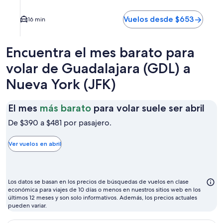
Vuelos desde $653
16 min
Encuentra el mes barato para
volar de Guadalajara (GDL) a
Nueva York (JFK)
El
El mes
más barato
para volar suele ser abril
mes
De $390 a $481 por pasajero.
más
bar
Ver vuelos en abril
par
vola
sue
Los datos se basan en los precios de búsquedas de vuelos en clase
ser
económica para viajes de 10 días o menos en nuestros sitios web en los
últimos 12 meses y son solo informativos. Además, los precios actuales
abri
pueden variar.