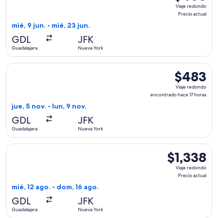
Viaje
Viaje redondo
redondo,
Precio actual
Precio
mié, 9 jun. - mié, 23 jun.
actual
GDL
JFK
Guadalajara
Nueva York
Seleccionar vuelo de American Airlines, con salida el jue, 5
$483
$483
Viaje
Viaje redondo
redondo,
encontrado hace 17 horas
encontrado
jue, 5 nov. - lun, 9 nov.
hace
GDL
JFK
17
Guadalajara
Nueva York
horas
Seleccionar vuelo de Alaska Airlines, con salida el mié, 12 a
$1,338
$1,338
Viaje
Viaje redondo
redondo,
Precio actual
Precio
mié, 12 ago. - dom, 16 ago.
actual
GDL
JFK
Guadalajara
Nueva York