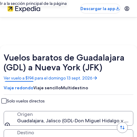
Ir a la sección principal de la página
Descargar la app
Vuelos baratos de Guadalajara
(GDL) a Nueva York (JFK)
Se
Ver vuelo a $194 para el domingo 13 sept. 2026
abrirá
Viaje redondo
Viaje sencillo
Multidestino
en
una
nueva
Solo vuelos directos
ventana
Origen
Guadalajara, Jalisco (GDL-Don Miguel Hidalgo y Costilla
Destino