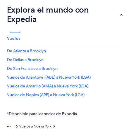
Explora el mundo con
Expedia
Vuelos
De Atlanta a Brooklyn
De Dallas a Brooklyn
De San Francisco a Brooklyn
Vuelos de Allentown (ABE) a Nueva York (LGA)
Vuelos de Amarillo (AMA) a Nueva York (LGA)
Vuelos de Naples (APF) a Nueva York (LGA)
Vuelos de Austin (AUS) a Nueva York (LGA)
Vuelos de Birmingham (BHM) a Nueva York (LGA)
*Disponible para los socios de Expedia.
Vuelos de Aeropuerto Internacional de Bogotá-El Dorado
(BOG) a Nueva York (LGA)
Vuelos a Nueva York