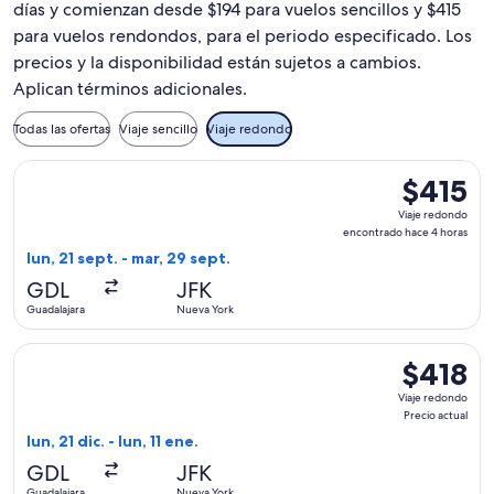
días y comienzan desde $194 para vuelos sencillos y $415
para vuelos rendondos, para el periodo especificado. Los
precios y la disponibilidad están sujetos a cambios.
Aplican términos adicionales.
Todas las ofertas
Viaje sencillo
Viaje redondo
Seleccionar vuelo de Viva, con salida el lun, 21 sept. desde
$415
$415
Viaje
Viaje redondo
redondo,
encontrado hace 4 horas
encontrado
lun, 21 sept. - mar, 29 sept.
hace
GDL
JFK
4
Guadalajara
Nueva York
horas
Seleccionar vuelo de Viva, con salida el lun, 21 dic. desde Gu
$418
$418
Viaje
Viaje redondo
redondo,
Precio actual
Precio
lun, 21 dic. - lun, 11 ene.
actual
GDL
JFK
Guadalajara
Nueva York