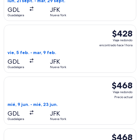
lun, 21 sept. - mar, 29 sept.
hace
GDL
JFK
4
Guadalajara
Nueva York
horas
Seleccionar vuelo de Viva, con salida el vie, 5 feb. desde G
$428
$428
Viaje
Viaje redondo
redondo,
encontrado hace 1 hora
encontrado
vie, 5 feb. - mar, 9 feb.
hace
GDL
JFK
1
Guadalajara
Nueva York
hora
Seleccionar vuelo de Aeromexico, con salida el mié, 9 jun. d
$468
$468
Viaje
Viaje redondo
redondo,
Precio actual
Precio
mié, 9 jun. - mié, 23 jun.
actual
GDL
JFK
Guadalajara
Nueva York
Seleccionar vuelo de Delta, con salida el mié, 9 jun. desde G
$468
$468