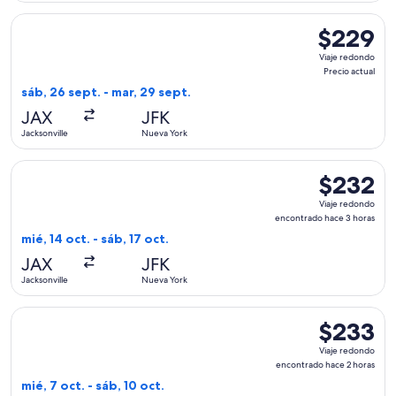
Seleccionar vuelo de JetBlue Airways, con salida el sáb, 26 s
$229
$229
Viaje
Viaje redondo
redondo,
Precio actual
Precio
sáb, 26 sept. - mar, 29 sept.
actual
JAX
JFK
Jacksonville
Nueva York
Seleccionar vuelo de Delta, con salida el mié, 14 oct. desde 
$232
$232
Viaje
Viaje redondo
redondo,
encontrado hace 3 horas
encontrado
mié, 14 oct. - sáb, 17 oct.
hace
JAX
JFK
3
Jacksonville
Nueva York
horas
Seleccionar vuelo de JetBlue Airways, con salida el mié, 7 o
$233
$233
Viaje
Viaje redondo
redondo,
encontrado hace 2 horas
encontrado
mié, 7 oct. - sáb, 10 oct.