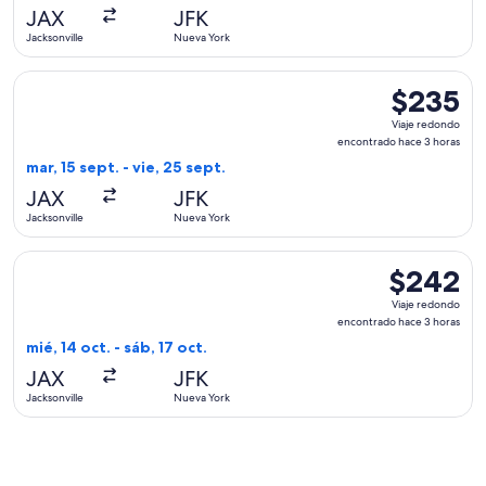
hace
JAX
JFK
2
Jacksonville
Nueva York
horas
Seleccionar vuelo de JetBlue Airways, con salida el mar, 15 
$235
$235
Viaje
Viaje redondo
redondo,
encontrado hace 3 horas
encontrado
mar, 15 sept. - vie, 25 sept.
hace
JAX
JFK
3
Jacksonville
Nueva York
horas
Seleccionar vuelo de American Airlines, con salida el mié, 1
$242
$242
Viaje
Viaje redondo
redondo,
encontrado hace 3 horas
encontrado
mié, 14 oct. - sáb, 17 oct.
hace
JAX
JFK
3
Jacksonville
Nueva York
horas