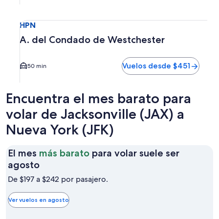
Seleccionar vuelo a A. del Condado de Westchester HPN. E
HPN
A. del Condado de Westchester
Vuelos desde $451
50 min
Encuentra el mes barato para
volar de Jacksonville (JAX) a
Nueva York (JFK)
El mes
más barato
para volar suele ser
El
agosto
mes
De $197 a $242 por pasajero.
más
barato
Ver vuelos en agosto
para