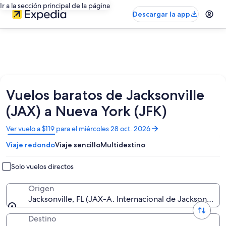
Ir a la sección principal de la página
Descargar la app
Vuelos baratos de Jacksonville
(JAX) a Nueva York (JFK)
Se
Ver vuelo a $119 para el miércoles 28 oct. 2026
abrirá
Viaje redondo
Viaje sencillo
Multidestino
en
una
nueva
Solo vuelos directos
ventana
Origen
Jacksonville, FL (JAX-A. Internacional de Jacksonville)
Destino