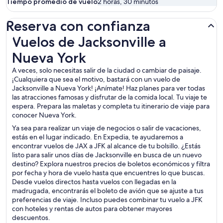
Tiempo promedio de vuelo
2 horas, 30 minutos
Reserva con confianza
Vuelos de Jacksonville a Nueva York
Vuelos de Jacksonville a
Nueva York
A veces, solo necesitas salir de la ciudad o cambiar de paisaje.
¡Cualquiera que sea el motivo, bastará con un vuelo de
Jacksonville a Nueva York! ¡Anímate! Haz planes para ver todas
las atracciones famosas y disfrutar de la comida local. Tu viaje te
espera. Prepara las maletas y completa tu itinerario de viaje para
conocer Nueva York.
Ya sea para realizar un viaje de negocios o salir de vacaciones,
estás en el lugar indicado. En Expedia, te ayudaremos a
encontrar vuelos de JAX a JFK al alcance de tu bolsillo. ¿Estás
listo para salir unos días de Jacksonville en busca de un nuevo
destino? Explora nuestros precios de boletos económicos y filtra
por fecha y hora de vuelo hasta que encuentres lo que buscas.
Desde vuelos directos hasta vuelos con llegadas en la
madrugada, encontrarás el boleto de avión que se ajuste a tus
preferencias de viaje. Incluso puedes combinar tu vuelo a JFK
con hoteles y rentas de autos para obtener mayores
descuentos.