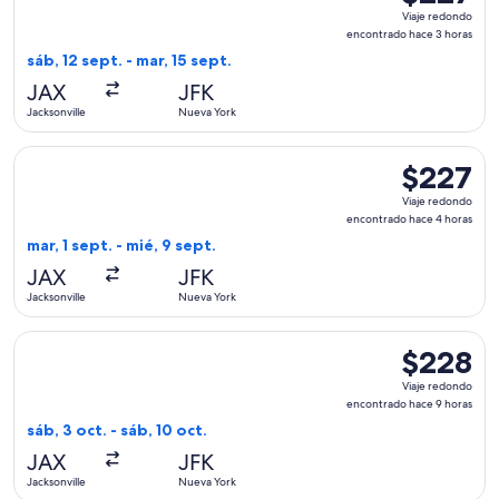
Viaje
Viaje redondo
redondo,
encontrado hace 3 horas
encontrado
sáb, 12 sept. - mar, 15 sept.
hace
JAX
JFK
3
Jacksonville
Nueva York
horas
Seleccionar vuelo de JetBlue Airways, con salida el mar, 1 s
$227
$227
Viaje
Viaje redondo
redondo,
encontrado hace 4 horas
encontrado
mar, 1 sept. - mié, 9 sept.
hace
JAX
JFK
4
Jacksonville
Nueva York
horas
Seleccionar vuelo de Delta, con salida el sáb, 3 oct. desde 
$228
$228
Viaje
Viaje redondo
redondo,
encontrado hace 9 horas
encontrado
sáb, 3 oct. - sáb, 10 oct.
hace
JAX
JFK
9
Jacksonville
Nueva York
horas