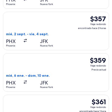
2
Phoenix
Nueva York
días
Seleccionar vuelo de JetBlue Airways, con salida el mié, 2 s
$357
$357
Viaje
Viaje redondo
redondo,
encontrado hace 2 horas
encontrado
mié, 2 sept. - vie, 4 sept.
hace
PHX
JFK
2
Phoenix
Nueva York
horas
Seleccionar vuelo de JetBlue Airways, con salida el mié, 6 e
$359
$359
Viaje
Viaje redondo
redondo,
Precio actual
Precio
mié, 6 ene. - dom, 10 ene.
actual
PHX
JFK
Phoenix
Nueva York
Seleccionar vuelo de JetBlue Airways, con salida el lun, 7 s
$361
$361
Viaje
Viaje redondo
redondo,
encontrado hace 1 hora