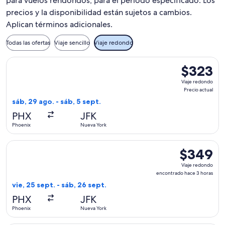
para vuelos rendondos, para el periodo especificado. Los
precios y la disponibilidad están sujetos a cambios.
Aplican términos adicionales.
Todas las ofertas
Viaje sencillo
Viaje redondo
Seleccionar vuelo de JetBlue Airways, con salida el sáb, 29 
$323
$323
Viaje
Viaje redondo
redondo,
Precio actual
Precio
sáb, 29 ago. - sáb, 5 sept.
actual
PHX
JFK
Phoenix
Nueva York
Seleccionar vuelo de Alaska Airlines, con salida el vie, 25 
$349
$349
Viaje
Viaje redondo
redondo,
encontrado hace 3 horas
encontrado
vie, 25 sept. - sáb, 26 sept.
hace
PHX
JFK
3
Phoenix
Nueva York
horas