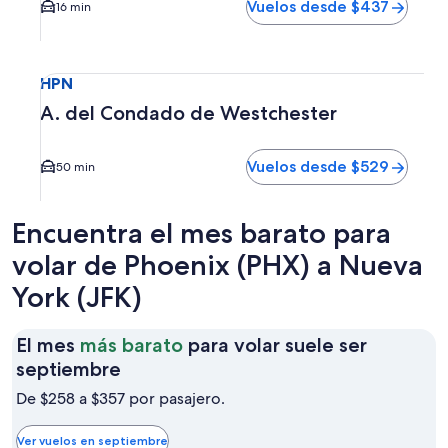
Vuelos desde $437
16 min
Seleccionar vuelo a A. del Condado de Westchester HPN. E
HPN
A. del Condado de Westchester
Vuelos desde $529
50 min
Encuentra el mes barato para
volar de Phoenix (PHX) a Nueva
York (JFK)
El mes
más barato
para volar suele ser
El
septiembre
mes
De $258 a $357 por pasajero.
más
barato
Ver vuelos en septiembre