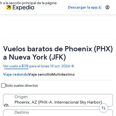
Ir a la sección principal de la página
Descargar la app
Vuelos baratos de Phoenix (PHX)
a Nueva York (JFK)
Se
Ver vuelo a $178 para el lunes 19 oct. 2026
abrirá
Viaje redondo
Viaje sencillo
Multidestino
en
una
nueva
Solo vuelos directos
ventana
Origen
Phoenix, AZ (PHX-A. Internacional Sky Harbor)
Destino