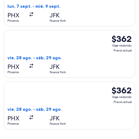
encontrad
lun, 7 sept. - mié, 9 sept.
hace
PHX
JFK
1
Phoenix
Nueva York
hora
Seleccionar vuelo de American Airlines, con salida el vie, 2
$362
$362
Viaje
Viaje redondo
redondo,
Precio actual
Precio
vie, 28 ago. - sáb, 29 ago.
actual
PHX
JFK
Phoenix
Nueva York
Seleccionar vuelo de Delta, con salida el vie, 28 ago. desde
$362
$362
Viaje
Viaje redondo
redondo,
Precio actual
Precio
vie, 28 ago. - sáb, 29 ago.
actual
PHX
JFK
Phoenix
Nueva York