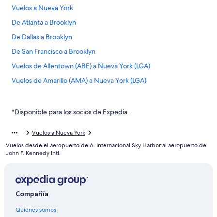
Vuelos a Nueva York
De Atlanta a Brooklyn
De Dallas a Brooklyn
De San Francisco a Brooklyn
Vuelos de Allentown (ABE) a Nueva York (LGA)
Vuelos de Amarillo (AMA) a Nueva York (LGA)
Vuelos de Naples (APF) a Nueva York (LGA)
Vuelos de Austin (AUS) a Nueva York (LGA)
*Disponible para los socios de Expedia.
Vuelos de Birmingham (BHM) a Nueva York (LGA)
Vuelos a Nueva York
Vuelos de Aeropuerto Internacional de Bogotá-El Dorado
Vuelos desde el aeropuerto de A. Internacional Sky Harbor al aeropuerto de
(BOG) a Nueva York (LGA)
John F. Kennedy Intl.
Vuelos de Aguadilla (BQN) a Nueva York (LGA)
Vuelos de Brownsville (BRO) a Nueva York (LGA)
Vuelos de Buffalo (BUF) a Nueva York (LGA)
Compañía
Vuelos de Baltimore (BWI) a Nueva York (LGA)
Quiénes somos