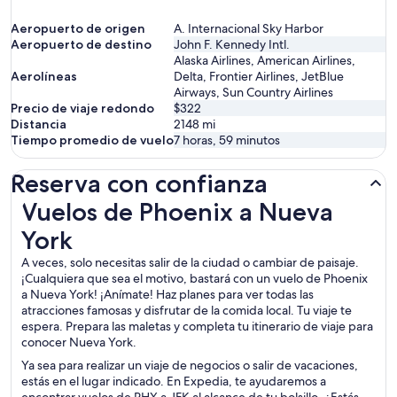
Aeropuerto de origen
A. Internacional Sky Harbor
Aeropuerto de destino
John F. Kennedy Intl.
Alaska Airlines, American Airlines,
Aerolíneas
Delta, Frontier Airlines, JetBlue
Airways, Sun Country Airlines
Precio de viaje redondo
$322
Distancia
2148
mi
Tiempo promedio de vuelo
7 horas, 59 minutos
Reserva con confianza
Vuelos de Phoenix a Nueva York
Vuelos de Phoenix a Nueva
York
A veces, solo necesitas salir de la ciudad o cambiar de paisaje.
¡Cualquiera que sea el motivo, bastará con un vuelo de Phoenix
a Nueva York! ¡Anímate! Haz planes para ver todas las
atracciones famosas y disfrutar de la comida local. Tu viaje te
espera. Prepara las maletas y completa tu itinerario de viaje para
conocer Nueva York.
Ya sea para realizar un viaje de negocios o salir de vacaciones,
estás en el lugar indicado. En Expedia, te ayudaremos a