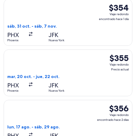
Seleccionar vuelo de JetBlue Airways, con salida el sáb, 31 
$354
$354
Viaje
Viaje redondo
redondo,
encontrado hace 1 día
encontrado
sáb, 31 oct. - sáb, 7 nov.
hace
PHX
JFK
1
Phoenix
Nueva York
día
Seleccionar vuelo de JetBlue Airways, con salida el mar, 20 
$355
$355
Viaje
Viaje redondo
redondo,
Precio actual
Precio
mar, 20 oct. - jue, 22 oct.
actual
PHX
JFK
Phoenix
Nueva York
Seleccionar vuelo de Frontier Airlines, con salida el lun, 1
$356
$356
Viaje
Viaje redondo
redondo,
encontrado hace 2 días
encontrado
lun, 17 ago. - sáb, 29 ago.
hace
PHX
JFK