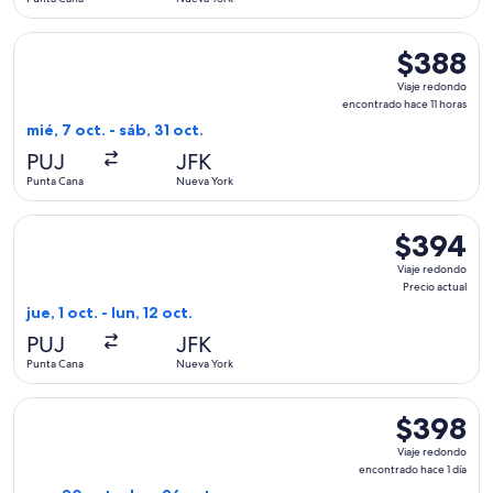
horas
Seleccionar vuelo de Delta, con salida el mié, 7 oct. desde 
$388
$388
Viaje
Viaje redondo
redondo,
encontrado hace 11 horas
encontrado
mié, 7 oct. - sáb, 31 oct.
hace
PUJ
JFK
11
Punta Cana
Nueva York
horas
Seleccionar vuelo de JetBlue Airways, con salida el jue, 1 oc
$394
$394
Viaje
Viaje redondo
redondo,
Precio actual
Precio
jue, 1 oct. - lun, 12 oct.
actual
PUJ
JFK
Punta Cana
Nueva York
Seleccionar vuelo de Delta, con salida el mar, 20 oct. desde
$398
$398
Viaje
Viaje redondo
redondo,
encontrado hace 1 día
encontrado