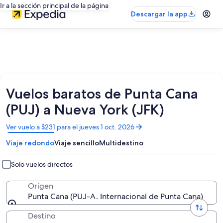
Ir a la sección principal de la página
Descargar la app
Vuelos baratos de Punta Cana
(PUJ) a Nueva York (JFK)
Se
Ver vuelo a $231 para el jueves 1 oct. 2026
abrirá
Viaje redondo
Viaje sencillo
Multidestino
en
una
nueva
Solo vuelos directos
ventana
Origen
Punta Cana (PUJ-A. Internacional de Punta Cana)
Destino