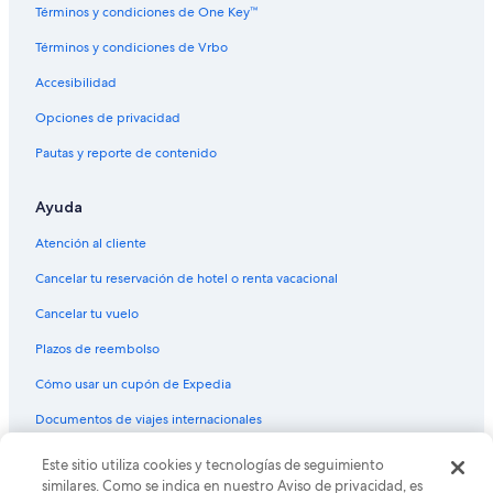
Términos y condiciones de One Key™
Vuelos de Los Ángeles (LAX) a Nueva York (LGA)
Términos y condiciones de Vrbo
Vuelos de Lexington (LEX) a Nueva York (LGA)
Accesibilidad
Vuelos de Lima (LIM) a Nueva York (LGA)
Vuelos de Laredo (LRD) a Nueva York (LGA)
Opciones de privacidad
Vuelos de Orlando (MCO) a Nueva York (LGA)
Pautas y reporte de contenido
Vuelos de Memphis (MEM) a Nueva York (LGA)
Ayuda
Vuelos de McAllen (MFE) a Nueva York (LGA)
Atención al cliente
Vuelos de Managua (MGA) a Nueva York (LGA)
Cancelar tu reservación de hotel o renta vacacional
Vuelos de Miami (MIA) a Nueva York (LGA)
Cancelar tu vuelo
Vuelos de Minneapolis (MSP) a Nueva York (LGA)
Vuelos de Nueva Orleans (MSY) a Nueva York (LGA)
Plazos de reembolso
Vuelos de Myrtle Beach (MYR) a Nueva York (LGA)
Cómo usar un cupón de Expedia
Vuelos de Oakland (OAK) a Nueva York (LGA)
Documentos de viajes internacionales
Vuelos de Oklahoma City (OKC) a Nueva York (LGA)
Este sitio utiliza cookies y tecnologías de seguimiento
© 2026 Expedia, Inc., una empresa de Expedia Group. Todos los
Vuelos de Omaha (OMA) a Nueva York (LGA)
derechos reservados. Expedia y el logo de Expedia son marcas
similares. Como se indica en nuestro Aviso de privacidad, es