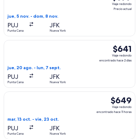
Viaje
Viaje redondo
redondo,
Precio actual
Precio
jue, 5 nov. - dom, 8 nov.
actual
PUJ
JFK
Punta Cana
Nueva York
Seleccionar vuelo de avianca, con salida el jue, 20 ago. des
$641
$641
Viaje
Viaje redondo
redondo,
encontrado hace 2 días
encontrado
jue, 20 ago. - lun, 7 sept.
hace
PUJ
JFK
2
Punta Cana
Nueva York
días
Seleccionar vuelo de Copa, con salida el mar, 13 oct. desde 
$649
$649
Viaje
Viaje redondo
redondo,
encontrado hace 11 horas
encontrado
mar, 13 oct. - vie, 23 oct.
hace
PUJ
JFK
11
Punta Cana
Nueva York
horas