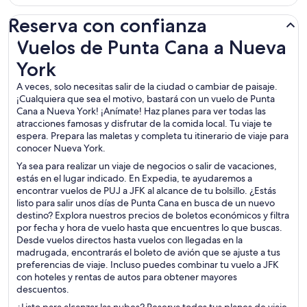
Reserva con confianza
Vuelos de Punta Cana a Nueva York
Vuelos de Punta Cana a Nueva
York
A veces, solo necesitas salir de la ciudad o cambiar de paisaje.
¡Cualquiera que sea el motivo, bastará con un vuelo de Punta
Cana a Nueva York! ¡Anímate! Haz planes para ver todas las
atracciones famosas y disfrutar de la comida local. Tu viaje te
espera. Prepara las maletas y completa tu itinerario de viaje para
conocer Nueva York.
Ya sea para realizar un viaje de negocios o salir de vacaciones,
estás en el lugar indicado. En Expedia, te ayudaremos a
encontrar vuelos de PUJ a JFK al alcance de tu bolsillo. ¿Estás
listo para salir unos días de Punta Cana en busca de un nuevo
destino? Explora nuestros precios de boletos económicos y filtra
por fecha y hora de vuelo hasta que encuentres lo que buscas.
Desde vuelos directos hasta vuelos con llegadas en la
madrugada, encontrarás el boleto de avión que se ajuste a tus
preferencias de viaje. Incluso puedes combinar tu vuelo a JFK
con hoteles y rentas de autos para obtener mayores
descuentos.