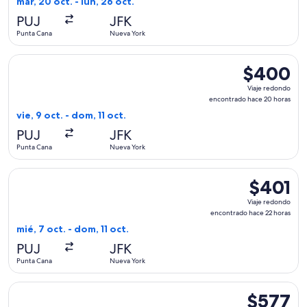
mar, 20 oct. - lun, 26 oct.
hace
PUJ
JFK
1
Punta Cana
Nueva York
día
Seleccionar vuelo de JetBlue Airways, con salida el vie, 9 
$400
$400
Viaje
Viaje redondo
redondo,
encontrado hace 20 horas
encontrado
vie, 9 oct. - dom, 11 oct.
hace
PUJ
JFK
20
Punta Cana
Nueva York
horas
Seleccionar vuelo de Delta, con salida el mié, 7 oct. desde 
$401
$401
Viaje
Viaje redondo
redondo,
encontrado hace 22 horas
encontrado
mié, 7 oct. - dom, 11 oct.
hace
PUJ
JFK
22
Punta Cana
Nueva York
horas
Seleccionar vuelo de American Airlines, con salida el jue, 5
$577
$577