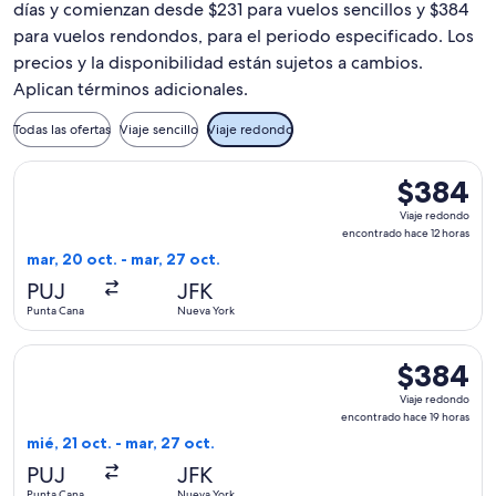
días y comienzan desde $231 para vuelos sencillos y $384
para vuelos rendondos, para el periodo especificado. Los
precios y la disponibilidad están sujetos a cambios.
Aplican términos adicionales.
Todas las ofertas
Viaje sencillo
Viaje redondo
Seleccionar vuelo de JetBlue Airways, con salida el mar, 20
$384
$384
Viaje
Viaje redondo
redondo,
encontrado hace 12 horas
encontrado
mar, 20 oct. - mar, 27 oct.
hace
PUJ
JFK
12
Punta Cana
Nueva York
horas
Seleccionar vuelo de Delta, con salida el mié, 21 oct. desde
$384
$384
Viaje
Viaje redondo
redondo,
encontrado hace 19 horas
encontrado
mié, 21 oct. - mar, 27 oct.
hace
PUJ
JFK
19
Punta Cana
Nueva York