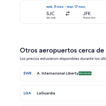
Seleccionar vuelo de Alaska Airlines,
mié, 11 nov. - mar, 17 nov.
SJC
JFK
San José
Nueva York
Otros aeropuertos cerca de
Los precios estuvieron disponibles durante los últi
Seleccionar vuelo a A. Internacional Liberty EWR.
EWR
A. Internacional Liberty
Más barato
Seleccionar vuelo a LaGuardia LGA. El tiempo prom
LGA
LaGuardia