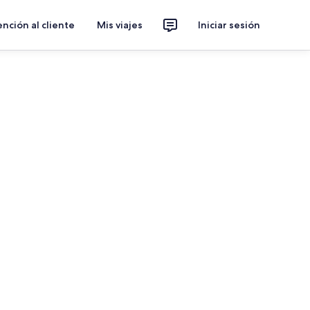
nción al cliente
Mis viajes
Iniciar sesión