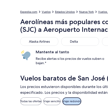
Expedia.com
Vuelos
Estados Unidos
Nueva York
Vuelos 
Aerolíneas más populares c
(SJC) a Aeropuerto Internac
Alaska Airlines
Delta
Ame
Alaska Airlines
Delta
Mantente al tanto
Recibe alertas si los precios de vuelos suben o
bajan.*
Vuelos baratos de San José 
Los precios estuvieron disponibles durante los úl
especificado. Los precios y la disponibilidad está
Todas las ofertas
Viaje sencillo
Viaje redondo