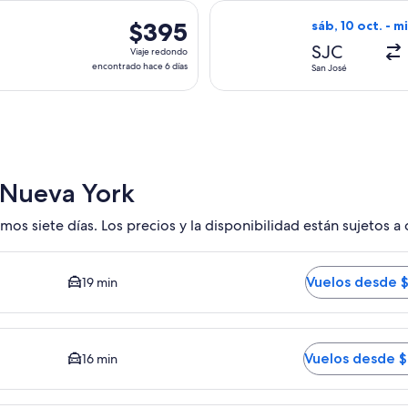
hace
 con salida el mié, 11 nov. desde San José hacia Nueva York, c
Seleccionar vuel
1
$395
$395
sáb, 10 oct. - mi
día
Viaje
SJC
Viaje redondo
redondo,
encontrado hace 6 días
San José
encontrado
hace
6
días
 Nueva York
mos siete días. Los precios y la disponibilidad están sujetos a
 Opción más barata disponible. El tiempo promedio del trayect
Vuelos desde 
19 min
edio del trayecto en auto al centro es de 16 minutos. Vuelos
Vuelos desde 
16 min