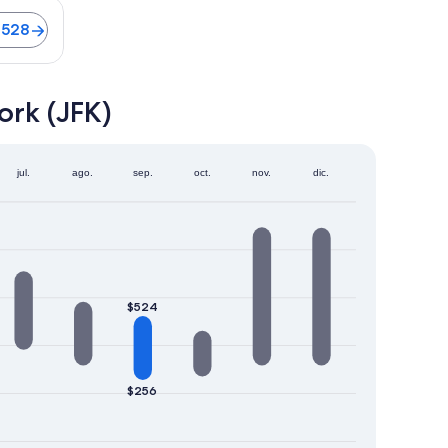
 de 50 minutos. Vuelos desde $528
$528
ork (JFK)
jul.
ago.
sep.
oct.
nov.
dic.
$524
$256