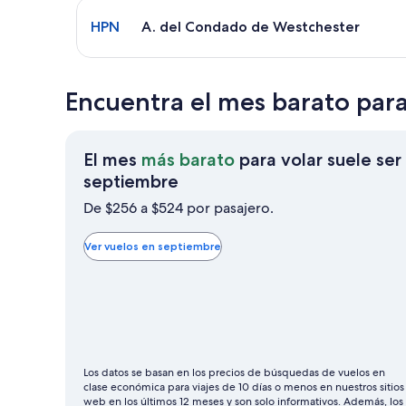
Seleccionar vuelo a A. del Condado de Westcheste
HPN
A. del Condado de Westchester
Encuentra el mes barato para
El mes
más barato
para volar suele ser
El
septiembre
mes
De $256 a $524 por pasajero.
más
barato
Ver vuelos en septiembre
para
volar
suele
ser
septiembre
Los datos se basan en los precios de búsquedas de vuelos en
clase económica para viajes de 10 días o menos en nuestros sitios
web en los últimos 12 meses y son solo informativos. Además, los