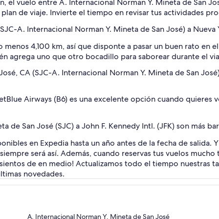
, el vuelo entre A. Internacional Norman Y. Mineta de San Jos
 plan de viaje. Invierte el tiempo en revisar tus actividades 
 (SJC-A. Internacional Norman Y. Mineta de San José) a Nueva 
o menos 4,100 km, así que disponte a pasar un buen rato en el
én agrega uno que otro bocadillo para saborear durante el via
José, CA (SJC-A. Internacional Norman Y. Mineta de San José)
tBlue Airways (B6) es una excelente opción cuando quieres vol
ta de San José (SJC) a John F. Kennedy Intl. (JFK) son más ba
ponibles en Expedia hasta un año antes de la fecha de salida.
e siempre será así. Además, cuando reservas tus vuelos mucho
asientos de en medio! Actualizamos todo el tiempo nuestras tari
últimas novedades.
A. Internacional Norman Y. Mineta de San José