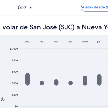
r HPN. El tiempo promedio del trayecto en auto al centro es
Vuelos desde 
50 min
 volar de San José (SJC) a Nueva Y
ene.
feb.
mar.
abr.
mayo
jun.
$1,000
$800
$600
$400
$200
$0