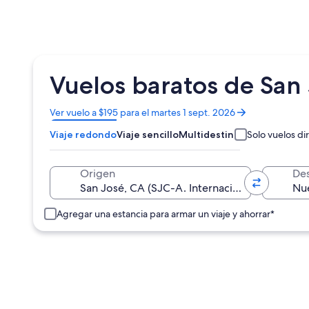
Vuelos baratos de San 
Se
Ver vuelo a $195 para el martes 1 sept. 2026
abrirá
Viaje redondo
Viaje sencillo
Multidestino
Solo vuelos di
en
una
nueva
Origen
Des
ventana
Agregar una estancia para armar un viaje y ahorrar*