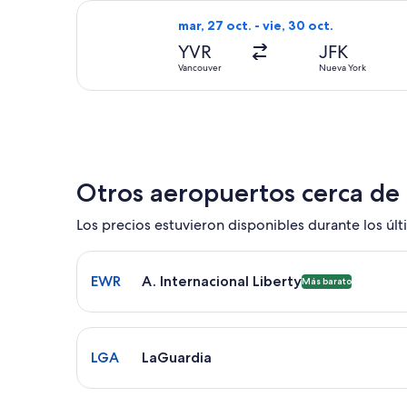
Seleccionar vuelo de Alaska Airlines
mar, 27 oct. - vie, 30 oct.
YVR
JFK
Vancouver
Nueva York
Otros aeropuertos cerca de
Los precios estuvieron disponibles durante los últi
Seleccionar vuelo a A. Internacional Liberty EWR.
EWR
A. Internacional Liberty
Más barato
Seleccionar vuelo a LaGuardia LGA. El tiempo pro
LGA
LaGuardia