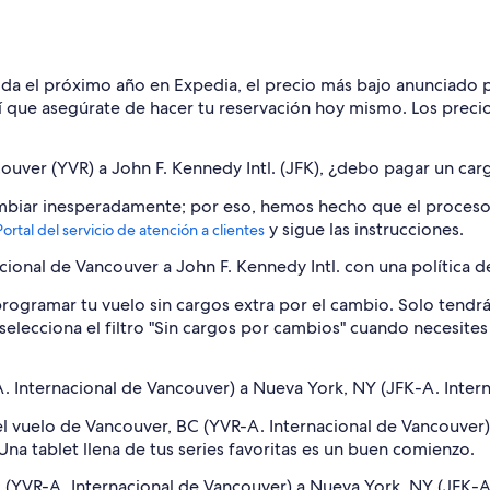
salida el próximo año en Expedia, el precio más bajo anunciad
 que asegúrate de hacer tu reservación hoy mismo. Los precios
couver (YVR) a John F. Kennedy Intl. (JFK), ¿debo pagar un ca
biar inesperadamente; por eso, hemos hecho que el proceso pa
y sigue las instrucciones.
Portal del servicio de atención a clientes
onal de Vancouver a John F. Kennedy Intl. con una política d
rogramar tu vuelo sin cargos extra por el cambio. Solo tendrás
o, selecciona el filtro "Sin cargos por cambios" cuando necesit
. Internacional de Vancouver) a Nueva York, NY (JFK-A. Inter
el vuelo de Vancouver, BC (YVR-A. Internacional de Vancouver)
Una tablet llena de tus series favoritas es un buen comienzo.
C (YVR-A. Internacional de Vancouver) a Nueva York, NY (JFK-A