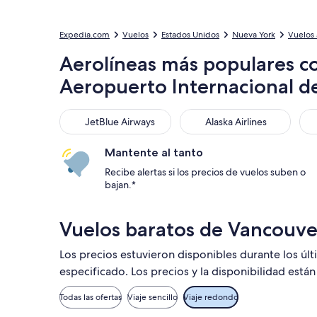
Expedia.com
Vuelos
Estados Unidos
Nueva York
Vuelos 
Aerolíneas más populares c
Aeropuerto Internacional d
JetBlue Airways
Alaska Airlines
We
JetBlue Airways
Alaska Airlines
Mantente al tanto
Recibe alertas si los precios de vuelos suben o
bajan.*
Vuelos baratos de Vancouve
Los precios estuvieron disponibles durante los úl
especificado. Los precios y la disponibilidad está
Todas las ofertas
Viaje sencillo
Viaje redondo