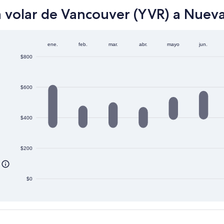
 volar de Vancouver (YVR) a Nueva
ene.
feb.
mar.
abr.
mayo
jun.
$800
$600
$400
$200
$0