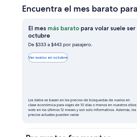
Encuentra el mes barato para
El mes
más barato
para volar suele ser
El
octubre
mes
De $333 a $443 por pasajero.
más
barato
Ver vuelos en octubre
para
volar
suele
ser
octubre
Los datos se basan en los precios de búsquedas de vuelos en
clase económica para viajes de 10 días o menos en nuestros sitios
web en los últimos 12 meses y son solo informativos. Además, los
precios actuales pueden variar.