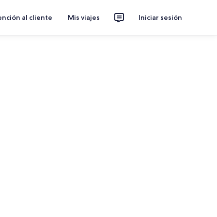
nción al cliente
Mis viajes
Iniciar sesión