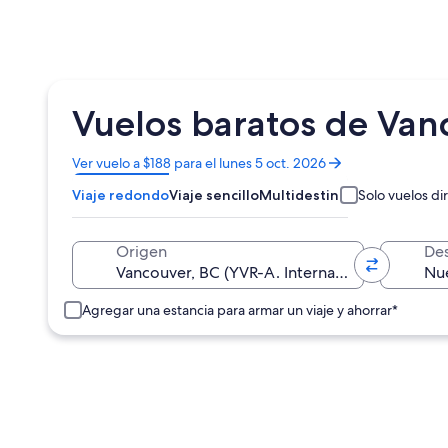
Vuelos baratos de Van
Se
Ver vuelo a $188 para el lunes 5 oct. 2026
abrirá
Viaje redondo
Viaje sencillo
Multidestino
Solo vuelos di
en
una
nueva
Origen
Des
ventana
Agregar una estancia para armar un viaje y ahorrar*