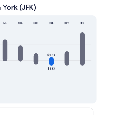
 York (JFK)
jul.
ago.
sep.
oct.
nov.
dic.
$443
$333