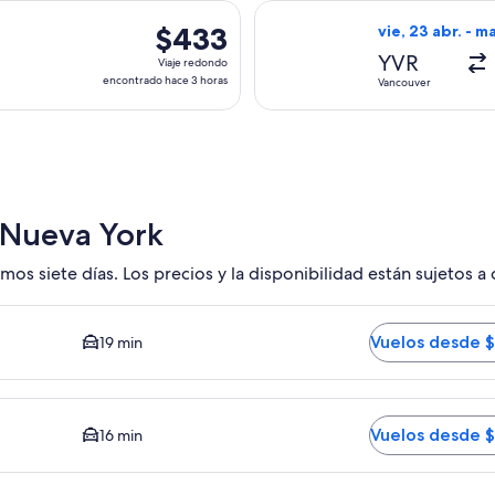
hace
, con salida el mar, 27 oct. desde Vancouver hacia Nueva York,
Seleccionar vuel
23
$433
$433
vie, 23 abr. - ma
horas
Viaje
YVR
Viaje redondo
redondo,
encontrado hace 3 horas
Vancouver
encontrado
hace
3
horas
 Nueva York
mos siete días. Los precios y la disponibilidad están sujetos a
 Opción más barata disponible. El tiempo promedio del trayec
Vuelos desde 
19 min
medio del trayecto en auto al centro es de 16 minutos. Vuelos
Vuelos desde 
16 min