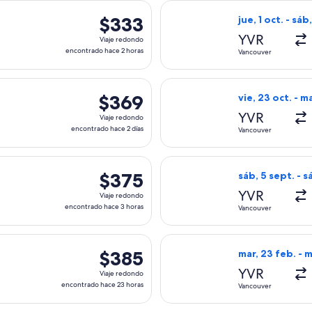
da el sáb, 13 feb. desde Vancouver hacia Nueva York, con regre
Seleccionar vuel
$333
$333
jue, 1 oct. - sáb
Viaje
YVR
Viaje redondo
redondo,
encontrado hace 2 horas
Vancouver
encontrado
hace
, con salida el mié, 20 ene. desde Vancouver hacia Nueva York
Seleccionar vuel
2
$369
$369
vie, 23 oct. - m
horas
Viaje
YVR
Viaje redondo
redondo,
encontrado hace 2 días
Vancouver
encontrado
hace
da el vie, 23 oct. desde Vancouver hacia Nueva York, con regre
Seleccionar vuel
2
$375
$375
sáb, 5 sept. - s
días
Viaje
YVR
Viaje redondo
redondo,
encontrado hace 3 horas
Vancouver
encontrado
hace
, con salida el sáb, 12 sept. desde Vancouver hacia Nueva Yor
Seleccionar vuel
3
$385
$385
mar, 23 feb. - m
horas
Viaje
YVR
Viaje redondo
redondo,
encontrado hace 23 horas
Vancouver
encontrado