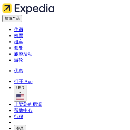
旅游产品
住宿
机票
租车
套餐
旅游活动
游轮
优惠
打开 App
USD
•
上架您的房源
帮助中心
行程
登录