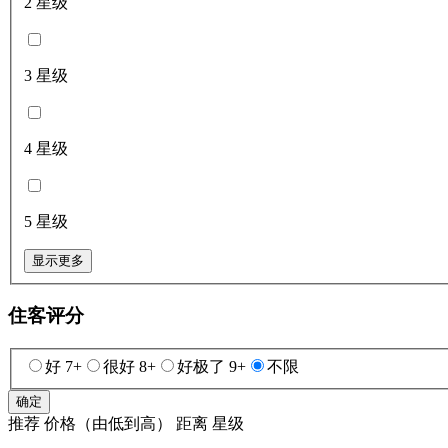
2 星级
3 星级
4 星级
5 星级
显示更多
住客评分
好 7+
很好 8+
好极了 9+
不限
确定
推荐
价格（由低到高）
距离
星级