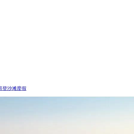
班登沙滩度假