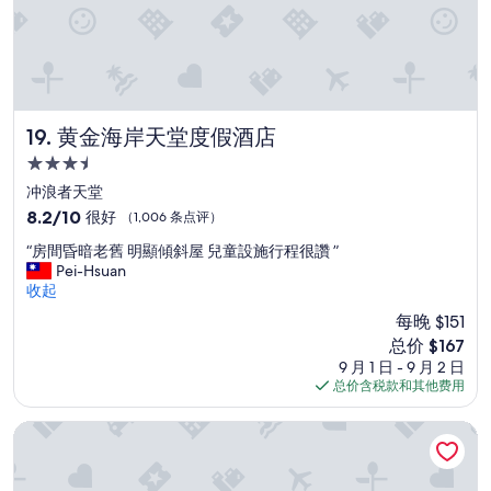
t
e
r
o
n
m
y
黄金海岸天堂度假酒店
19. 黄金海岸天堂度假酒店
f
3.5
i
r
星
冲浪者天堂
s
住
8.2
8.2/10
很好
（1,006 条点评）
t
宿
分，
n
“
“房間昏暗老舊 明顯傾斜屋 兒童設施行程很讚 ”
总
i
房
Pei-Hsuan
分
g
間
收起
10，
h
昏
很
每晚 $151
t
暗
好，
b
新
总价 $167
老
（1,006
u
价
9 月 1 日 - 9 月 2 日
舊
条
t
格
总价含税款和其他费用
明
点
t
$167
顯
评）
h
傾
冲浪者天堂酒店
i
斜
s
屋
w
兒