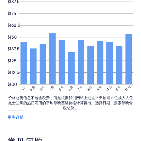
$187.5
$175
$162.5
$150
$137.5
$125
$112.5
$100
10 月
12 月
3 月
4 月
5 月
6 月
8 月
9 月
11 月
2 月
7 月
1 月
价格趋势信息不包含税费，而是根据我们网站上过去 7 天按照 2 位成人入住
昆士兰州的热门酒店的平均每晚基础价格计算得出。选择日期，搜索每晚含
税总价。
关
更多详情
于
价
格
趋