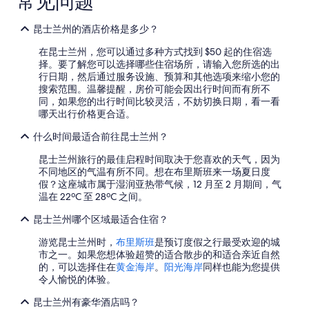
常见问题
势
的
昆士兰州的酒店价格是多少？
更
多
在昆士兰州，您可以通过多种方式找到 $50 起的住宿选
详
择。要了解您可以选择哪些住宿场所，请输入您所选的出
情
行日期，然后通过服务设施、预算和其他选项来缩小您的
搜索范围。温馨提醒，房价可能会因出行时间而有所不
同，如果您的出行时间比较灵活，不妨切换日期，看一看
哪天出行价格更合适。
什么时间最适合前往昆士兰州？
昆士兰州旅行的最佳启程时间取决于您喜欢的天气，因为
不同地区的气温有所不同。想在布里斯班来一场夏日度
假？这座城市属于湿润亚热带气候，12 月至 2 月期间，气
温在 22ºC 至 28ºC 之间。
昆士兰州哪个区域最适合住宿？
游览昆士兰州时，
布里斯班
是预订度假之行最受欢迎的城
市之一。如果您想体验超赞的适合散步的和适合亲近自然
的，可以选择住在
黄金海岸
。
阳光海岸
同样也能为您提供
令人愉悦的体验。
昆士兰州有豪华酒店吗？