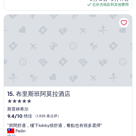
条
格
总价含税款和其他费用
螂
点
$119
”
评）
布里斯班阿莫拉酒店
布里斯班阿莫拉酒店
15. 布里斯班阿莫拉酒店
5.0
星
斯普林希尔
住
9.4
9.4/10
绝佳
（1,535 条点评）
宿
分，
“
“房間舒適，樓下lobby很舒適，餐點也有很多選擇”
总
房
Peilin
分