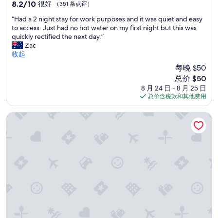
住
8.2
8.2/10
很好
（351 条点评）
宿
分，
“
“Had a 2 night stay for work purposes and it was quiet and easy
总
H
to access. Just had no hot water on my first night but this was
分
a
quickly rectified the next day.”
10，
d
Zac
很
a
收起
好，
2
（351
每晚 $50
n
条
新
总价 $50
i
点
价
8 月 24 日 - 8 月 25 日
g
评）
格
总价含税款和其他费用
h
$50
t
s
凯恩斯希尔顿酒店
t
a
y
f
o
r
w
o
r
k
p