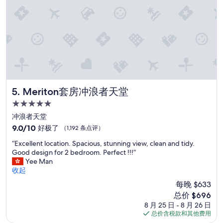
e
a
w
n
e
a
a
n
r
d
e
g
i
o
n
o
t
d
h
s
Meriton套房冲浪者天堂
5. Meriton套房冲浪者天堂
e
e
a
5.0
r
r
星
v
冲浪者天堂
e
住
i
9.0
9.0/10
好极了
（1,192 条点评）
a
c
宿
分，
.
“
e
“Excellent location. Spacious, stunning view, clean and tidy.
总
”
E
.
Good design for 2 bedroom. Perfect !!!”
分
x
L
Yee Man
10，
c
o
收起
好
e
v
极
每晚 $633
l
e
了，
新
总价 $696
l
t
（1,192
价
8 月 25 日 - 8 月 26 日
e
h
条
格
总价含税款和其他费用
n
e
点
$696