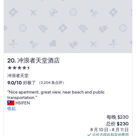
a
童
s
設
q
施
u
行
i
程
c
很
k
讚
l
”
y
r
e
冲浪者天堂酒店
20. 冲浪者天堂酒店
c
4.5
t
i
星
冲浪者天堂
f
住
9.0
9.0/10
好极了
（3,204 条点评）
i
宿
分，
e
“
“Nice apartment, great view, near beach and public
总
d
N
transportation.”
分
t
i
HSIFEN
10，
h
c
收起
好
e
e
极
每晚 $230
n
a
了，
e
新
总价 $230
p
（3,204
x
价
8 月 10 日 - 8 月 11 日
a
条
t
格
总价含税款和其他费用
r