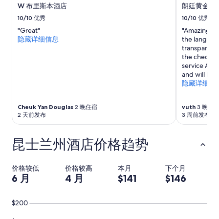
”
W 布里斯本酒店
朗廷黄金海
款。
10/10
优秀
10/10
优秀
"Great"
"Amazing hot
隐藏详细信息
the langham
transparent 
the check in 
service Austr
and will be 
隐藏详细信
Cheuk Yan Douglas
2 晚住宿
vuth
3 晚住
2 天前发布
3 周前发布
昆士兰州酒店价格趋势
价格较低
价格较高
本月
下个月
6 月
4 月
$141
$146
$200