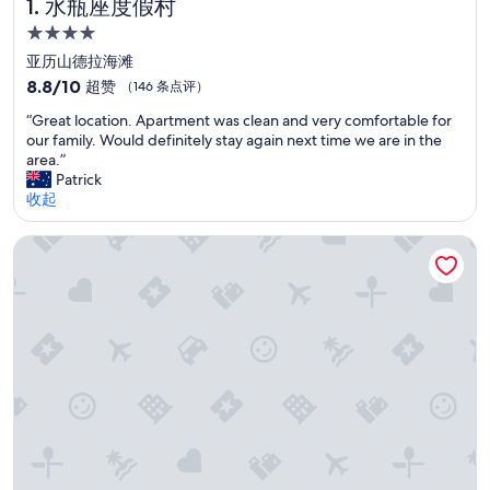
水瓶座度假村
1. 水瓶座度假村
4.0
星
亚历山德拉海滩
住
8.8
8.8/10
超赞
（146 条点评）
宿
分，
“
“Great location. Apartment was clean and very comfortable for
总
G
our family. Would definitely stay again next time we are in the
分
r
area.”
10，
e
Patrick
超
a
收起
赞，
t
（146
l
条
冲浪者天堂诺富特酒店
o
点
c
评）
a
t
i
o
n
.
A
p
a
r