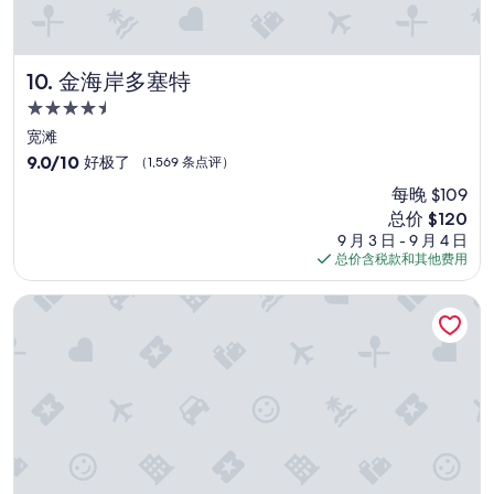
r
v
i
c
金海岸多塞特
10. 金海岸多塞特
e
4.5
i
星
s
宽滩
住
s
9.0
9.0/10
好极了
（1,569 条点评）
o
宿
分，
每晚 $109
s
总
o
新
总价 $120
分
.
价
10，
9 月 3 日 - 9 月 4 日
C
格
好
总价含税款和其他费用
o
$120
极
u
了，
凯恩斯香格里拉
l
（1,569
d
条
b
点
b
评）
e
t
t
e
r
,