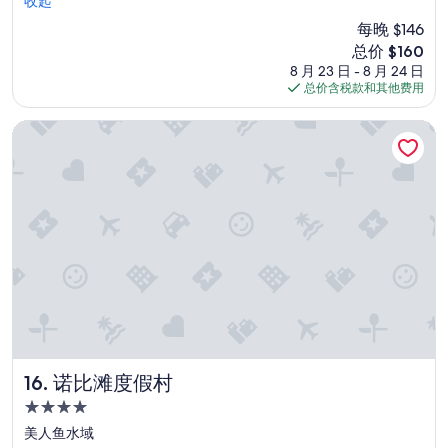
間
收起
10，
舒
绝
每晚 $146
適
佳，
新
总价 $160
，
（1,535
价
8 月 23 日 - 8 月 24 日
樓
条
格
总价含税款和其他费用
下
点
$160
l
评）
o
诺比滩度假村
b
b
y
很
舒
適
，
餐
點
也
有
很
多
選
诺比滩度假村
16. 诺比滩度假村
擇
4.0
”
星
美人鱼水域