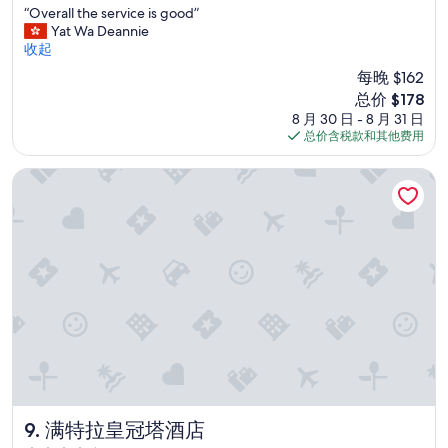
!
“
“Overall the service is good”
总
!
O
Yat Wa Deannie
分
”
v
收起
10，
e
超
每晚 $162
r
赞，
新
总价 $178
a
（1,007
价
8 月 30 日 - 8 月 31 日
l
条
格
总价含税款和其他费用
l
点
$178
t
评）
h
满特拉皇冠塔酒店
e
s
e
r
v
i
c
e
i
s
g
o
o
d
满特拉皇冠塔酒店
9. 满特拉皇冠塔酒店
”