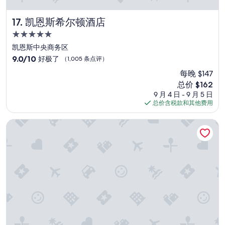
u
r
p
凯恩斯希尔顿酒店
17. 凯恩斯希尔顿酒店
o
5.0
s
星
e
凯恩斯中央商务区
住
s
9.0
9.0/10
好极了
（1,005 条点评）
a
宿
分，
每晚 $147
n
总
d
新
总价 $162
分
i
价
10，
9 月 4 日 - 9 月 5 日
t
格
好
总价含税款和其他费用
w
$162
极
a
了，
礁景酒店
s
（1,005
q
条
u
点
i
评）
e
t
a
n
d
e
a