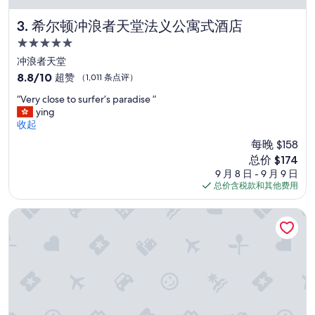
r
t
希尔顿冲浪者天堂法义公寓式酒店
3. 希尔顿冲浪者天堂法义公寓式酒店
a
b
5.0
l
星
冲浪者天堂
e
住
8.8
8.8/10
超赞
（1,011 条点评）
f
宿
分，
o
“
“Very close to surfer’s paradise ”
总
r
V
ying
分
o
e
收起
10，
u
r
超
r
每晚 $158
y
赞，
f
新
总价 $174
c
（1,011
a
价
9 月 8 日 - 9 月 9 日
l
条
m
格
总价含税款和其他费用
o
点
i
$174
s
评）
l
e
朗廷黄金海岸和珠宝住宅
y
t
.
o
W
s
o
u
u
r
l
f
d
e
d
r