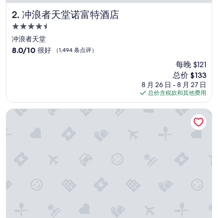
t
m
冲浪者天堂诺富特酒店
2. 冲浪者天堂诺富特酒店
e
4.5
n
星
t
冲浪者天堂
w
住
8.0
8.0/10
很好
（1,494 条点评）
a
宿
分，
s
每晚 $121
总
c
新
总价 $133
分
l
价
10，
8 月 26 日 - 8 月 27 日
e
格
很
总价含税款和其他费用
a
$133
好，
n
（1,494
希尔顿冲浪者天堂法义公寓式酒店
a
条
n
点
d
评）
v
e
r
y
c
o
m
f
o