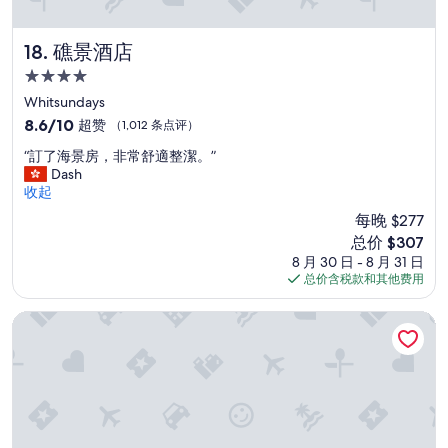
s
y
t
礁景酒店
18. 礁景酒店
o
4.0
a
c
星
Whitsundays
c
住
8.6
8.6/10
超赞
（1,012 条点评）
e
宿
分，
s
“
“訂了海景房，非常舒適整潔。”
总
s
訂
Dash
分
.
了
收起
10，
J
海
超
每晚 $277
u
景
赞，
s
新
总价 $307
房
（1,012
t
价
8 月 30 日 - 8 月 31 日
，
条
h
格
总价含税款和其他费用
非
点
a
$307
常
评）
d
舒
黄金海岸天堂度假酒店
n
適
o
整
h
潔
o
。
t
”
w
a