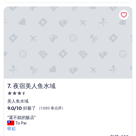
n
$108
可
g
以，
夜宿美人鱼水域
v
（1,029
i
条
e
点
w
评）
,
c
l
e
a
n
a
n
d
t
夜宿美人鱼水域
7. 夜宿美人鱼水域
i
3.5
d
y
星
美人鱼水域
.
住
9.0
9.0/10
好极了
（1,020 条点评）
G
宿
分，
o
“
“還不錯的飯店”
总
o
還
To Pai
分
d
不
收起
10，
d
錯
好