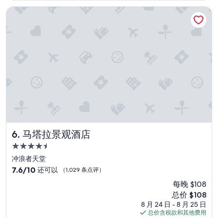
t
s
评）
l
t
马塔拉景观酒店
o
a
c
f
a
f
t
s
i
”
o
n
.
S
p
a
c
i
o
马塔拉景观酒店
6. 马塔拉景观酒店
u
4.5
s
星
,
冲浪者天堂
住
s
7.6
7.6/10
还可以
（1,029 条点评）
t
宿
分，
每晚 $108
u
总
n
新
总价 $108
分
n
价
10，
8 月 24 日 - 8 月 25 日
i
格
还
总价含税款和其他费用