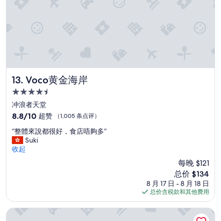
Voco黄金海岸
13. Voco黄金海岸
4.5
星
冲浪者天堂
住
8.8
8.8/10
超赞
（1,005 条点评）
宿
分，
“
“整體來說都很好，食店唔夠多”
总
整
Suki
分
體
收起
10，
來
超
每晚 $121
說
赞，
新
总价 $134
都
（1,005
价
8 月 17 日 - 8 月 18 日
很
条
格
总价含税款和其他费用
好
点
$134
，
评）
食
曼特拉传奇酒店
店