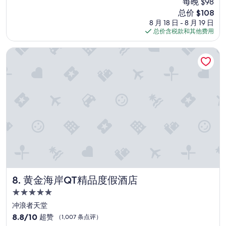
每晚 $98
e
的
极
s
新
总价 $108
飯
了，
i
价
8 月 18 日 - 8 月 19 日
店
（1,020
g
格
总价含税款和其他费用
”
条
n
$108
点
f
黄金海岸QT精品度假酒店
评）
o
r
2
b
e
d
r
o
o
m
.
P
e
r
黄金海岸QT精品度假酒店
8. 黄金海岸QT精品度假酒店
f
5.0
e
c
星
冲浪者天堂
t
住
8.8
8.8/10
超赞
（1,007 条点评）
!
宿
分，