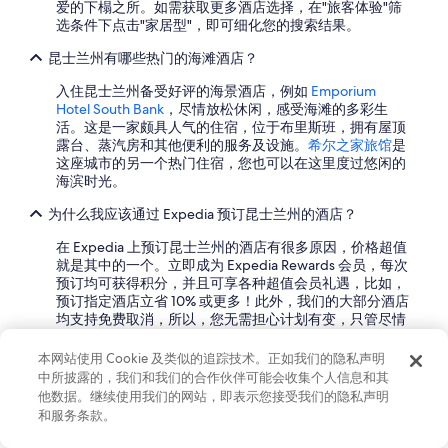
爱的下榻之所。如需获取更多酒店选择，在"旅客体验"筛
选条件下点击"家居型"，即可细化您的搜索结果。
昆士兰州有哪些热门的海滩酒店？
入住昆士兰州备受好评的海景酒店，例如
Emporium
Hotel South Bank
，尽情放松休闲，感受海滩的多彩生
活。这是一家颇具人气的住宿，位于布里斯班，拥有屋顶
露台、蒸汽房和其他便利的服务及设施。
希尔之家旅馆
是
这座城市的另一个热门住宿，您也可以在这里度过悠闲的
海滨时光。
为什么我应该通过 Expedia 预订昆士兰州的酒店？
在 Expedia 上预订昆士兰州的酒店有很多原因，价格超值
就是其中的一个。立即成为 Expedia Rewards 会员，每次
预订均可获得积分，并且可享各种超值会员礼遇，比如，
预订指定酒店立省 10% 或更多！此外，我们的大部分酒店
均支持免费取消，所以，您无需担心计划有变，只管尽情
享受您的度假之行。
本网站使用 Cookie 及类似的追踪技术。正如我们的隐私声明
Expedia 带您探索世界
中所披露的，我们和我们的合作伙伴可能会收集个人信息和其
他数据。继续使用我们的网站，即表示您接受我们的隐私声明
和服务条款。