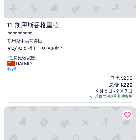
c
o
n
v
凯恩斯香格里拉
11. 凯恩斯香格里拉
e
5.0
n
i
星
凯恩斯中央商务区
e
住
9.0
9.0/10
好极了
（1,014 条点评）
n
宿
分，
t
“
“住房比较宽敞。”
总
l
住
HAI MIN
分
o
房
收起
10，
c
比
好
每晚 $202
a
较
极
t
新
总价 $222
宽
了，
i
价
9 月 6 日 - 9 月 7 日
敞
（1,014
o
格
总价含税款和其他费用
。
条
n
$222
”
点
t
凯恩斯海湾酒店
评）
h
o
u
g
h