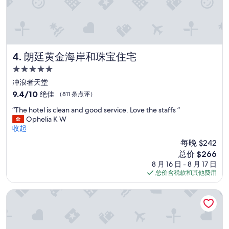
e
’
f
s
i
p
n
a
i
r
t
a
朗廷黄金海岸和珠宝住宅
4. 朗廷黄金海岸和珠宝住宅
e
d
l
5.0
i
y
星
s
冲浪者天堂
s
住
e
9.4
9.4/10
绝佳
（811 条点评）
t
”
宿
分，
a
“
“The hotel is clean and good service. Love the staffs ”
总
y
T
Ophelia K W
分
a
h
收起
10，
g
e
绝
a
每晚 $242
h
佳，
i
新
总价 $266
o
（811
n
价
8 月 16 日 - 8 月 17 日
t
条
n
格
总价含税款和其他费用
e
点
e
$266
l
评）
x
i
Meriton套房冲浪者天堂
t
s
t
c
i
l
m
e