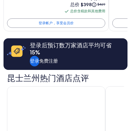
低
价
片
总价 $398
原
照
$469
a
价
格
价
n
总价含税款和其他费用
库
片
总
格。
为
为
d
库
价
$398
价
$469，
p
登录帐户，享受会员价
格
查
u
含
和
看
b
税
供
有
l
款
应
关
i
登录后预订数万家酒店平均可省
和
情
标
c
况
15%
准
其
t
可
房
r
他
登录
免费注册
能
价
a
费
会
的
n
用
有
更
s
昆士兰州热门酒店点评
所
多
p
变
信
o
动。
息。
W 布里斯本酒店
朗廷黄金海
r
可
t
能
a
需
t
遵
i
守
o
其
n
他
.
条