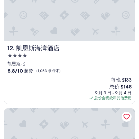
”
凯恩斯海湾酒店
12. 凯恩斯海湾酒店
4.0
星
凯恩斯北
住
8.8
8.8/10
超赞
（1,083 条点评）
宿
分，
每晚 $133
总
新
总价 $148
分
价
10，
9 月 3 日 - 9 月 4 日
格
超
总价含税款和其他费用
$148
赞，
（1,083
Voco黄金海岸
条
点
评）