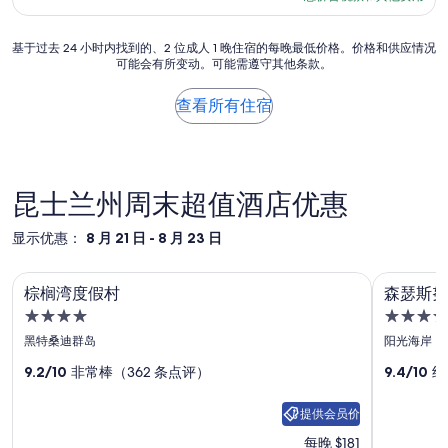
点
d
$230
t
评）
a
m
基
y
基于过去 24 小时内找到的、2 位成人 1 晚住宿的每晚最低价格。价格和供应情况
e
可能会有所变动。可能需遵守其他条款。
于
.
n
过
”
t
去
查看所有住宿
,
24
g
小
r
时
e
内
a
找
昆士兰州周末超值酒店优惠
t
到
v
的、
i
显示优惠：
8 月 21 日 - 8 月 23 日
2
e
位
w
棕榈湾度假村
森瑟斯努
棕
森
成
,
棕榈湾度假村
森瑟斯努
人
n
榈
瑟
4.0
5.0
1
e
湾
斯
晚
星
星
a
黑特桑迪群岛
阳光海岸
住
r
度
住
努
住
宿
9.2/10
非常棒（362 条点评）
9.4/10
绝
b
宿
宿
假
萨
的
e
每
村
北
a
提供会员价
晚
c
照
岸
每晚 $181
最
h