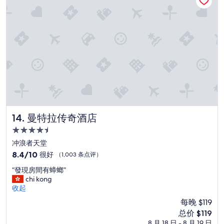
唔
夠
多
”
曼特拉传奇酒店
14. 曼特拉传奇酒店
4.5
星
冲浪者天堂
住
8.4
8.4/10
很好
（1,003 条点评）
宿
分，
“
“發現房間有蟑螂”
总
發
chi kong
分
現
收起
10，
房
很
每晚 $119
間
好，
新
总价 $119
有
（1,003
价
8 月 18 日 - 8 月 19 日
蟑