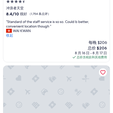
4.5
星
冲浪者天堂
住
8.4
8.4/10
很好
（1,754 条点评）
宿
分，
“
“Standard of the staff service is so so. Could b better,
总
S
convenient location though ”
分
t
WAI KWAN
10，
a
收起
很
n
好，
每晚 $206
d
（1,754
新
总价 $206
a
条
价
8 月 16 日 - 8 月 17 日
r
点
格
总价含税款和其他费用
d
评）
$206
o
f
金海岸多塞特
t
h
e
s
t
a
f
f
s
e