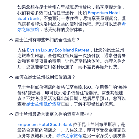
如果您想在昆士兰州布里斯班尽情放松，畅享度假之旅，
我们有诸多热门住宿任您选择，比如
Emporium Hotel
South Bank
。不妨预订一家住宿，尽情享受屋顶露台、蒸
汽房和名牌洗浴用品之类的便利设施吧。您也可以选择
希
尔之家旅馆
，感受别样的度假体验。
昆士兰州有哪些热门的全包酒店？
入住
Elysian Luxury Eco Island Retreat
，让您的昆士兰州
之旅毕生难忘。全包式住宿只需一次预付款，通常包含餐
饮和客房等项目的费用，让您尽享畅快体验。办理入住之
后，您就能够使用各种设施了，而不需要再额外付费。
如何在昆士兰州找到低价酒店？
昆士兰州低价酒店的价格低至每晚 $50。使用我们的"每晚
价格"筛选器，即可找到诸多低价住宿选择。需要其他建
议？不妨考虑灵活选择出游日期，然后尽早预订。您可以
查看
昆士兰州低价酒店
页面，了解不容错过的优惠。
昆士兰州最适合家庭入住的酒店有哪些？
Emporium Hotel South Bank
位于昆士兰州布里斯班，是
最适合家庭的酒店之一。入住这里，即可享受桑拿和家政
服务等设施和服务。
希尔之家旅馆
是另一家深受小朋友喜