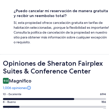
¿Puedo cancelar mi reservación de manera gratuita
y recibir un reembolso total?
Sí, esta propiedad ofrece cancelación gratuita en tarifas de
habitación seleccionadas, ¡porque la flexibilidad es importante!
Consulta la política de cancelación de la propiedad en nuestro
sitio para obtener más información sobre cualquier excepción
o requisito.
Opiniones
Opiniones de Sheraton Fairplex
Suites & Conference Center
Magnífico
9.0
1,006 opiniones
Puntuación
10 - Excelente
694
de
Puntuación
8 - Bueno
156
10,
de