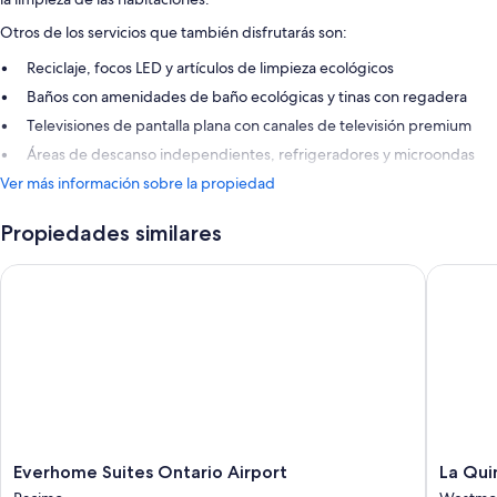
Otros de los servicios que también disfrutarás son:
Reciclaje, focos LED y artículos de limpieza ecológicos
Baños con amenidades de baño ecológicas y tinas con regadera
Televisiones de pantalla plana con canales de televisión premium
Áreas de descanso independientes, refrigeradores y microondas
Ver más información sobre la propiedad
Propiedades similares
Everhome Suites Ontario Airport
La Quint
Everhome
La
Everhome Suites Ontario Airport
La Qui
Suites
Quinta