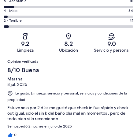
es
Puntuación
6 - Aceptable
81
8,
decir,
de
es
Puntuación
4 - Malo
34
Excelente.
6,
decir,
de
Basada
es
Puntuación
2 - Terrible
41
Bueno.
4,
en
decir,
de
Basada
es
694
Aceptable.
2,
en
decir,
de
Basada
es
156
Malo.
9.2
8.2
9.0
1006
en
decir,
de
Basada
Limpieza
Ubicación
Servicio y personal
opiniones
81
Terrible.
1006
en
Opiniones
de
Basada
opiniones
Opinión verificada
34
1006
en
de
8/10 Buena
opiniones
41
1006
de
Martha
opiniones
8 jul. 2025
1006
opiniones
Le gustó: Limpieza, servicio y personal, servicios y condiciones de la
propiedad
Estuve solo por 2 días me gustó que check in fue rápido y check
out igual, solo el sin k del baño olía mal en momentos , pero de
todo bien si lo recomíendo
Se hospedó 2 noches en julio de 2025
0