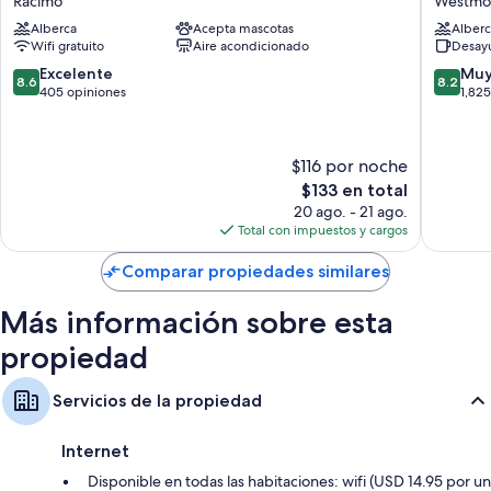
Racimo
Westmo
Ontario
Inn
Alberca
Acepta mascotas
Alberc
Airport
&
Wifi gratuito
Aire acondicionado
Desayu
Racimo
Suites
by
8.6
8.2
Excelente
Muy
8.6
8.2
Wyndh
de
de
405 opiniones
1,82
Pomona
10,
10,
Westmo
Excelente,
Muy
405
bueno,
$116 por noche
opiniones
1,825
El
$133 en total
opinion
precio
20 ago. - 21 ago.
actual
Total con impuestos y cargos
es
de
Comparar propiedades similares
$133
Más información sobre esta
propiedad
Servicios de la propiedad
Internet
Disponible en todas las habitaciones: wifi (USD 14.95 por un