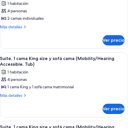
1 habitación
las
4 personas
fotos
de
2 camas individuales
Suite,
Más
Más detalles
1
detalles
sobre
habitación
Ver precio
Suite,
1
habitación
Abrir
1 habitación y ropa de cama de alta ca
4
Suite, 1 cama King size y sofá cama (Mobility/Hearing
todas
Accessible, Tub)
las
1 habitación
fotos
4 personas
de
1 cama King y 1 sofá cama matrimonial
Suite,
1
Más
Más detalles
detalles
cama
sobre
King
Ver precio
Suite,
size
1
y
cama
Abrir
1 habitación y ropa de cama de alta ca
4
King
sofá
Suite, 1 cama King size y sofá cama (Mobility/Hearing