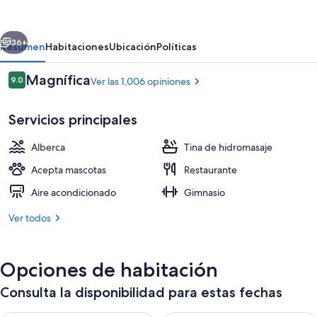
Suites
&
erior
Siguiente
Conference
36+
Resumen
Habitaciones
Ubicación
Políticas
Center
Opiniones
Magnífica
9.0
Ver las 1,006 opiniones
9.0 de 10,
Servicios principales
Alberca
Tina de hidromasaje
Acepta mascotas
Restaurante
Aire acondicionado
Gimnasio
Recepción
Ver todos
Opciones de habitación
Consulta la disponibilidad para estas fechas