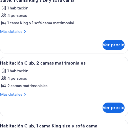
Suite, 1 cama King size y sofá cama
todas
no
1 habitación
fumadores
las
4 personas
fotos
de
1 cama King y 1 sofá cama matrimonial
Suite,
Más
Más detalles
1
detalles
sobre
cama
Ver precio
Suite,
King
1
size
cama
Abrir
Una habitación de hotel con una cama, 
4
y
King
Habitación Club, 2 camas matrimoniales
todas
size
sofá
1 habitación
y
las
cama
sofá
4 personas
fotos
cama
de
2 camas matrimoniales
Habitación
Más
Más detalles
Club,
detalles
sobre
2
Ver precio
Habitación
camas
Club,
matrimoniales
2
Abrir
1 habitación y ropa de cama de alta ca
4
camas
Habitación Club, 1 cama King size y sofá cama