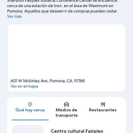
Sheraton Fairplex Suites & Conference Center se encuentra
cerca de una estación de tren, en el área de Westmont en
Pomona. Aquellos que deseen ir de compras pueden visitar
Centro Comercial Ontario Mills y Claremont Village, mientras
Ver más
que quienes quieran apreciar la belleza natural del área pueden
ir a Big Dalton Canyon Wilderness Park y Parque estatal Chino
Hills. ¿Quieres asistir a un evento o partido mientras estás en la
ciudad? Consulta el calendario de Circuito de carreras Auto Club
Raceway at Pomona, o puedes salir una noche a Centro cultural
Fairplex. Encontrarás muchas opciones para conocer la zona con
actividades como golf.
Visita nuestra guía de Pomona
601 W Mckinley Ave, Pomona, CA, 91768
Ver en el mapa
Sección del mapa
Qué hay cerca
Medios de
Restaurantes
transporte
Centro cultural Fairplex