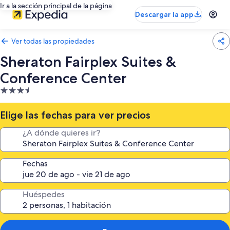
Ir a la sección principal de la página
Descargar la app
Ver todas las propiedades
Sheraton Fairplex Suites &
Conference Center
Propiedad
de
3.5
Elige las fechas para ver precios
estrellas
¿A dónde quieres ir?
Fechas
Huéspedes