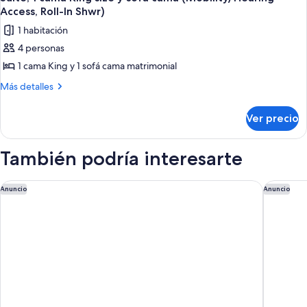
todas
size
Access, Roll-In Shwr)
cama
y
las
(Mobility/Hearing
1 habitación
sofá
fotos
Accessible,
cama
4 personas
de
(Mobility/Hearing
Tub)
1 cama King y 1 sofá cama matrimonial
Suite,
Accessible,
Tub)
1
Más
Más detalles
detalles
cama
sobre
King
Ver precio
Suite,
size
1
y
cama
También podría interesarte
King
sofá
size
cama
y
DoubleTree by Hilton Ontario Airport
Everhome
Anuncio
Anuncio
(Mobility/Hearing
sofá
Access,
cama
(Mobility/Hearing
Roll-
Access,
In
Roll-
Shwr)
In
Shwr)