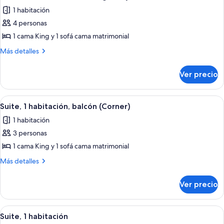
todas
matrimoniales
1 habitación
las
4 personas
fotos
de
1 cama King y 1 sofá cama matrimonial
Habitación
Más
Más detalles
Club,
detalles
sobre
1
Ver precio
Habitación
cama
Club,
King
1
Abrir
1 habitación y ropa de cama de alta ca
4
size
cama
Suite, 1 habitación, balcón (Corner)
todas
King
y
1 habitación
size
las
sofá
y
3 personas
fotos
cama
sofá
de
1 cama King y 1 sofá cama matrimonial
cama
Suite,
Más
Más detalles
1
detalles
sobre
habitación,
Ver precio
Suite,
balcón
1
(Corner)
habitación,
Abrir
Una habitación de hotel con escritorio, 
4
balcón
Suite, 1 habitación
todas
(Corner)