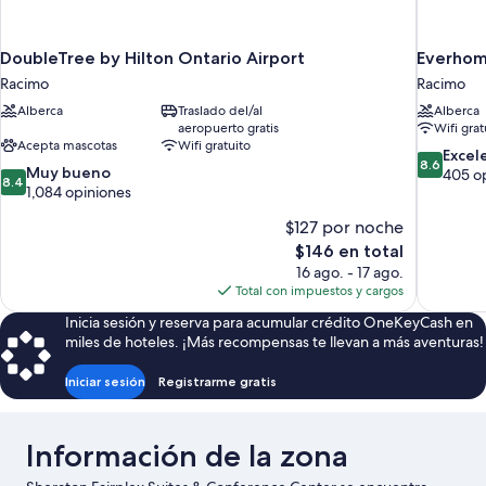
DoubleTree by Hilton Ontario Airport
Everhome
Racimo
Racimo
Alberca
Traslado del/al
Alberca
aeropuerto gratis
Wifi grat
Acepta mascotas
Wifi gratuito
8.6
Excel
8.6
8.4
Muy bueno
de
405 o
8.4
de
1,084 opiniones
10,
10,
Excelente
$127 por noche
Muy
405
bueno,
El
$146 en total
opiniones
1,084
precio
16 ago. - 17 ago.
opiniones
actual
Total con impuestos y cargos
es
Inicia sesión y reserva para acumular crédito OneKeyCash en
de
miles de hoteles. ¡Más recompensas te llevan a más aventuras!
$146
Iniciar sesión
Registrarme gratis
Información de la zona