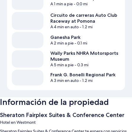
A 1 min a pie
- 0.0 mi
Circuito de carreras Auto Club
Raceway at Pomona
A 4 min en auto
- 1.2 mi
Ganesha Park
A 2 min a pie
- 0.1 mi
Wally Parks NHRA Motorsports
Museum
A 5 min a pie
- 0.3 mi
Frank G. Bonelli Regional Park
A 3 min en auto
- 1.2 mi
Información de la propiedad
Sheraton Fairplex Suites & Conference Center
Hotel en Westmont
Sheraton Fairplex Suites & Conference Center te espera con servicios