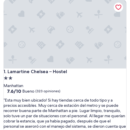
Lamartine Chelsea – Hostel
Lamartine Chelsea – Hostel
1. Lamartine Chelsea – Hostel
Propiedad
de
Manhattan
2.0
7.6
7.6/10
Bueno
(323 opiniones)
de
estrellas
“
“Esta muy bien ubicado! Si hay tiendas cerca de todo tipo y a
10,
E
precios accesibles. Muy cerca de estación del metro y se puede
Bueno,
s
recorrer buena parte de Manhattan a pie. Lugar limpio, tranquilo,
(323
t
solo tuve un par de situaciones con el personal. Al llegar me querían
opiniones)
a
cobrar la estancia, que ya habia pagado, después de que el
m
personal se aseroró con el manejo del sistema, se dieron cuenta que