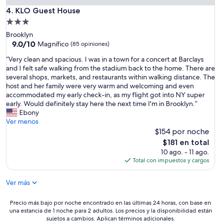
c
KLO Guest House
4. KLO Guest House
i
Propiedad
ó
n
de
Brooklyn
d
3.0
9.0
9.0/10
Magnífico
(85 opiniones)
e
de
estrellas
l
“
“Very clean and spacious. I was in a town for a concert at Barclays
10,
m
V
and I felt safe walking from the stadium back to the home. There are
Magnífico,
e
e
several shops, markets, and restaurants within walking distance. The
(85
t
r
host and her family were very warm and welcoming and even
opiniones)
r
y
accommodated my early check-in, as my flight got into NY super
o
c
early. Would definitely stay here the next time I'm in Brooklyn.”
y
l
Ebony
s
e
Ver menos
e
a
$154 por noche
p
n
El
$181 en total
u
a
precio
10 ago. - 11 ago.
e
n
actual
Total con impuestos y cargos
d
d
es
e
s
de
r
Ver más
p
$181
e
a
c
c
Precio
Precio más bajo por noche encontrado en las últimas 24 horas, con base en
o
i
una estancia de 1 noche para 2 adultos. Los precios y la disponibilidad están
más
r
o
sujetos a cambios. Aplican términos adicionales.
bajo