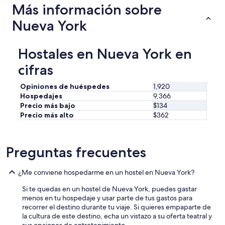
Más información sobre
,
k
s
i
Nueva York
o
n
l
g
o
f
Hostales en Nueva York en
t
r
u
o
cifras
v
m
e
t
Opiniones de huéspedes
1,920
u
h
Hospedajes
9,366
n
e
Precio más bajo
$134
p
s
Precio más alto
$362
a
t
r
a
d
d
e
i
Preguntas frecuentes
s
u
i
m
t
b
¿Me conviene hospedarme en un hostel en Nueva York?
u
a
a
Si te quedas en un hostel de Nueva York, puedes gastar
c
c
menos en tu hospedaje y usar parte de tus gastos para
k
i
recorrer el destino durante tu viaje. Si quieres empaparte de
t
o
la cultura de este destino, echa un vistazo a su oferta teatral y
o
n