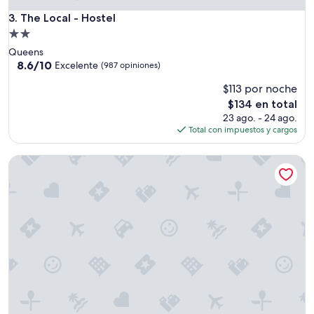
a
The Local - Hostel
3. The Local - Hostel
c
c
Propiedad
e
de
Queens
s
2.0
8.6
8.6/10
Excelente
(987 opiniones)
i
de
estrellas
b
$113 por noche
10,
l
Excelente,
El
$134 en total
e
(987
precio
23 ago. - 24 ago.
s
opiniones)
actual
Total con impuestos y cargos
.
es
M
de
u
KLO Guest House
$134
y
c
e
r
c
a
d
e
e
s
t
a