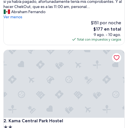
u
si ya había pagado, afortunadamente tenía mis comprobantes. Y al
y
hacer ChekOut, que es a las 11:00 am, personal...
b
Abraham Fernando
i
Ver menos
e
$151 por noche
n
El
$177 en total
u
precio
9 ago. - 10 ago.
b
actual
Total con impuestos y cargos
i
es
c
de
Kama Central Park Hostel
a
$177
d
o
!
S
i
h
a
y
t
i
e
n
d
Kama Central Park Hostel
2. Kama Central Park Hostel
a
Propiedad