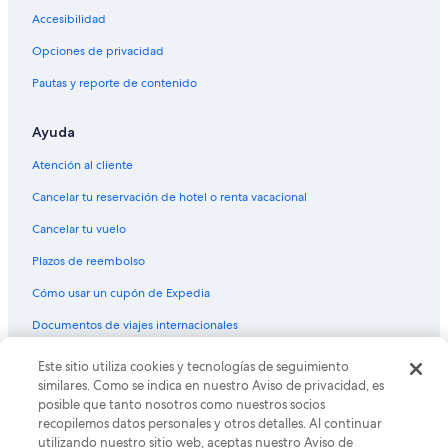
a
,
Hoteles 4 estrellas en Distrito del Teatro
Accesibilidad
d
a
Hilton Hotels en Distrito del Teatro
o
s
Opciones de privacidad
,
m
Hoteles todo incluido en Distrito del Teatro
a
Pautas y reporte de contenido
y
f
f
Hoteles de lujo en Distrito del Teatro
o
l
Ayuda
Hoteles en la playa en Distrito del Teatro
r
i
t
g
Hoteles familiares en Distrito del Teatro
Atención al cliente
u
h
n
t
Hoteles baratos en Distrito del Teatro
Cancelar tu reservación de hotel o renta vacacional
a
g
Hoteles con gimnasio en Distrito del Teatro
d
o
Cancelar tu vuelo
a
t
Hoteles con restaurante en Distrito del Teatro
Plazos de reembolso
m
i
e
n
Hoteles con traslado del/al aeropuerto en Distrito del Teatro
Cómo usar un cupón de Expedia
n
t
Hoteles que aceptan mascotas en Distrito del Teatro
t
o
Documentos de viajes internacionales
e
N
Hoteles en Distrito del Teatro
t
Y
Este sitio utiliza cookies y tecnologías de seguimiento
© 2026 Expedia, Inc., una empresa de Expedia Group. Todos los
e
s
Hoteles cerca de Ayuntamiento
derechos reservados. Expedia y el logo de Expedia son marcas
similares. Como se indica en nuestro Aviso de privacidad, es
n
u
registradas o marcas comerciales de Expedia, Inc. CST# 2029030-50.
Apartamentos en Estación de metro Lexington Av.-53 St.
posible que tanto nosotros como nuestros socios
í
p
recopilemos datos personales y otros detalles. Al continuar
a
e
Hoteles baratos en Manhattan
utilizando nuestro sitio web, aceptas nuestro Aviso de
m
r