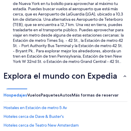
d
e
de Nueva York en tu bolsillo para aprovechar al máximo tu
e
h
estadía. Puedes buscar vuelos al aeropuerto que está más
q
o
cerca, que es Aeropuerto de LaGuardia (LGA), ubicado a 10,3
u
s
km de distancia. Una alternativa es Aeropuerto de Teterboro
e
t
(TEB), que se encuentra a 12,7 km. Una vez en tierra, puedes
e
a
trasladarte en el transporte público. Puedes aprovechar para
l
n
viajar en metro desde alguna de estas estaciones cercanas: la
p
d
Estación de metro Times Sq. - 42 St., la Estación de metro 42
e
h
St. - Port Authority Bus Terminal y la Estación de metro 42 St.
r
e
- Bryant Pk.. Para explorar mejor los alrededores, aborda un
s
r
tren en Estación de tren Pennsylvania, Estación de tren New
o
f
York W 32nd St. o Estación de metro Grand Central - 42 St..
n
a
a
m
Explora el mundo con Expedia
l
i
s
l
e
y
a
w
Hospedajes
Vuelos
Paquetes
Autos
Más formas de reservar
s
e
e
r
r
e
Hostales en Estación de metro 5 Av
o
v
Hoteles cerca de Dave & Buster's
r
e
ó
r
Hoteles cerca de Teatro New Amsterdam
c
y