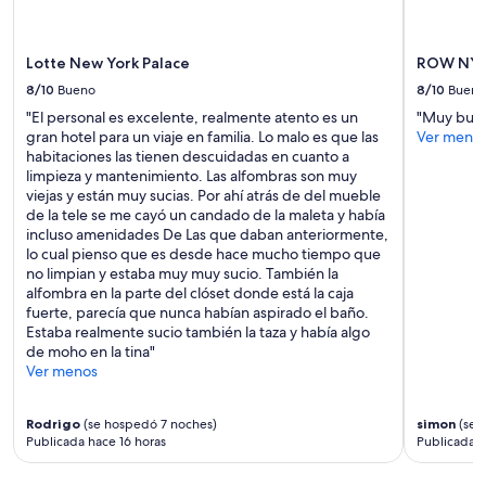
están
p
a
sujetos
i
t
a
e
B
cambios.
Lotte New York Palace
ROW NY
.
a
Aplican
8/10
Bueno
8/10
Bueno
L
r
términos
u
c
"El personal es excelente, realmente atento es un
"Muy buen
adicionales.
g
l
gran hotel para un viaje en familia. Lo malo es que las
Ver meno
a
a
habitaciones las tienen descuidadas en cuanto a
r
y
limpieza y mantenimiento. Las alfombras son muy
l
s
viejas y están muy sucias. Por ahí atrás de del mueble
i
a
de la tele se me cayó un candado de la maleta y había
m
n
incluso amenidades De Las que daban anteriormente,
p
d
lo cual pienso que es desde hace mucho tiempo que
i
I
no limpian y estaba muy muy sucio. También la
o
f
alfombra en la parte del clóset donde está la caja
,
e
fuerte, parecía que nunca habían aspirado el baño.
t
l
Estaba realmente sucio también la taza y había algo
r
t
de moho en la tina"
a
s
Ver menos
n
a
q
f
u
Rodrigo
(se hospedó 7 noches)
simon
(se 
e
Publicada hace 16 horas
Publicada h
i
w
l
a
o
l