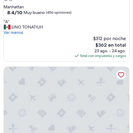
s
de
Manhattan
c
2.0
8.4
8.4/10
e
Muy bueno
(456 opiniones)
de
r
estrellas
“
“A”
10,
c
A
LINO TONATIUH
Muy
a
”
Ver menos
bueno,
d
$312 por noche
(456
e
opiniones)
t
El
$362 en total
o
precio
23 ago. - 24 ago.
d
actual
Total con impuestos y cargos
o
es
t
de
The Local - Hostel
i
$362
p
o
y
a
p
r
e
c
i
o
s