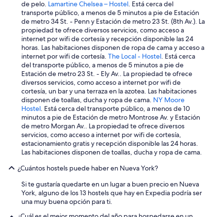
m
o
de pelo.
Lamartine Chelsea – Hostel
. Está cerca del
e
p
transporte público, a menos de 5 minutos a pie de Estación
q
s
de metro 34 St. - Penn y Estación de metro 23 St. (8th Av.). La
u
,
propiedad te ofrece diversos servicios, como acceso a
e
m
internet por wifi de cortesía y recepción disponible las 24
r
a
horas. Las habitaciones disponen de ropa de cama y acceso a
í
r
internet por wifi de cortesía.
The Local - Hostel
. Está cerca
a
k
del transporte público, a menos de 5 minutos a pie de
n
e
Estación de metro 23 St. - Ely Av.. La propiedad te ofrece
c
t
diversos servicios, como acceso a internet por wifi de
o
s
cortesía, un bar y una terraza en la azotea. Las habitaciones
b
,
disponen de toallas, ducha y ropa de cama.
NY Moore
r
a
Hostel
. Está cerca del transporte público, a menos de 10
a
n
minutos a pie de Estación de metro Montrose Av. y Estación
r
d
de metro Morgan Av.. La propiedad te ofrece diversos
l
r
servicios, como acceso a internet por wifi de cortesía,
a
e
estacionamiento gratis y recepción disponible las 24 horas.
e
s
Las habitaciones disponen de toallas, ducha y ropa de cama.
s
t
t
a
¿Cuántos hostels puede haber en Nueva York?
a
u
n
Si te gustaría quedarte en un lugar a buen precio en Nueva
r
c
York, alguno de los 13 hostels que hay en Expedia podría ser
a
i
una muy buena opción para ti.
n
a
t
¿Cuál es el mejor momento del año para hospedarse en un