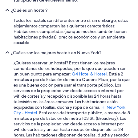
sus opciones de entretenimiento.
t
e
h
¿Qué es un hostel?
s
e
c
h
Todos los hostels son diferentes entre sí; sin embargo, estos
o
o
alojamientos comparten las siguientes características:
n
m
Habitaciones compartidas (aunque muchos también tienen
e
e
habitaciones privadas), precios económicos y un ambiente
l
.
sociable.
p
T
e
h
¿Cuáles son los mejores hostels en Nueva York?
r
e
s
r
¿Quieres reservar un hostel? Estos tienen los mejores
o
e
comentarios de los huéspedes, por lo que que pueden ser
n
a
un buen punto para empezar:
Q4 Hotel & Hostel
. Está a 2
a
r
minutos a pie de Estación de metro Queens Plaza, por lo que
l
e
es una buena opción para usar el transporte público. Los
.
s
servicios de la propiedad van desde acceso a internet por
A
e
wifi de cortesía y recepción disponible las 24 horas hasta
l
v
televisión en las áreas comunes. Las habitaciones están
l
e
equipadas con toallas, ducha y ropa de cama.
HI New York
l
r
City - Hostel
. Está cerca del transporte público, a menos de 5
e
a
minutos a pie de Estación de metro 103 St. (Broadway). Los
g
l
servicios de la propiedad van desde acceso a internet por
a
s
wifi de cortesía y un bar hasta recepción disponible las 24
r
h
horas. Las habitaciones disponen de toallas, ducha y secador