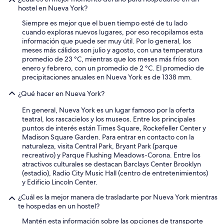
,
s
hostel en Nueva York?
q
w
u
i
Siempre es mejor que el buen tiempo esté de tu lado
e
t
cuando exploras nuevos lugares, por eso recopilamos esta
y
h
información que puede ser muy útil. Por lo general, los
a
i
meses más cálidos son julio y agosto, con una temperatura
h
n
promedio de 23 °C, mientras que los meses más fríos son
a
w
enero y febrero, con un promedio de 2 °C. El promedio de
b
a
precipitaciones anuales en Nueva York es de 1338 mm.
i
l
a
k
¿Qué hacer en Nueva York?
p
i
a
En general, Nueva York es un lugar famoso por la oferta
n
g
teatral, los rascacielos y los museos. Entre los principales
g
a
puntos de interés están Times Square, Rockefeller Center y
d
d
Madison Square Garden. Para entrar en contacto con la
i
o
naturaleza, visita Central Park, Bryant Park (parque
s
,
recreativo) y Parque Flushing Meadows-Corona. Entre los
t
d
atractivos culturales se destacan Barclays Center Brooklyn
a
e
(estadio), Radio City Music Hall (centro de entretenimientos)
n
s
y Edificio Lincoln Center.
c
p
e
¿Cuál es la mejor manera de trasladarte por Nueva York mientras
u
.
te hospedas en un hostel?
é
T
s
h
Mantén esta información sobre las opciones de transporte