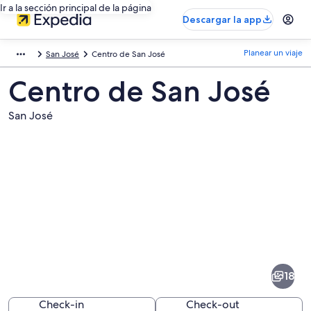
Ir a la sección principal de la página
Descargar la app
Planear un viaje
San José
Centro de San José
Centro de San José
San José
Fotos
de
Centro
18
de
San
Check-in
Check-out