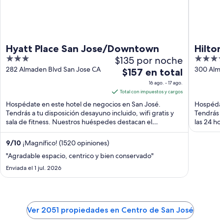
Hyatt Place San Jose/Downtown
Hilto
3
$135 por noche
4
out
out
282 Almaden Blvd San Jose CA
300 Alm
El
$157 en total
of
of
precio
16 ago. - 17 ago.
5
5
es
Total con impuestos y cargos
de
Hospédate en este hotel de negocios en San José.
Hospéda
$157
Tendrás a tu disposición desayuno incluido, wifi gratis y
Tendrás 
sala de fitness. Nuestros huéspedes destacan el
en
las 24 h
desayuno ...
total
por
9
/
10
¡Magnífico! (1520 opiniones)
noche
"Agradable espacio, centrico y bien conservado"
del
Enviada el 1 jul. 2026
16
ago
al
17
Ver 2051 propiedades en Centro de San José
ago