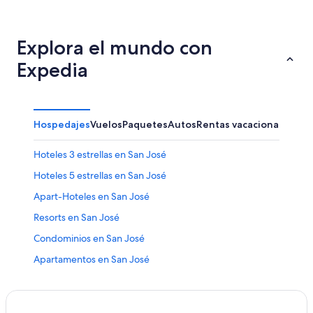
Explora el mundo con
Expedia
Hospedajes
Vuelos
Paquetes
Autos
Rentas vacacionales
Otr
Hoteles 3 estrellas en San José
Hoteles 5 estrellas en San José
Apart-Hoteles en San José
Resorts en San José
Condominios en San José
Apartamentos en San José
Apart-Hoteles en San José
Hoteles Cápsula en San José