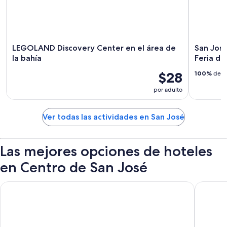
LEGOLAND Discovery Center en el área de
San Jose
la bahía
Feria del
$28
100%
de lo
por adulto
Ver todas las actividades en San José
Las mejores opciones de hoteles
en Centro de San José
Hyatt Place San Jose/Downtown
Hilton S