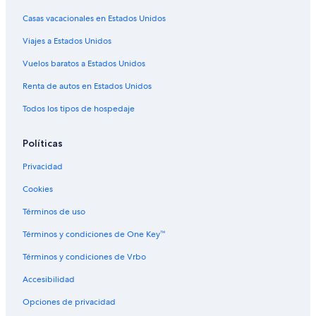
Hoteles de Motel 6 en San José
Casas vacacionales en Estados Unidos
Hoteles en San José
Viajes a Estados Unidos
Moteles en San José
Vuelos baratos a Estados Unidos
Hoteles cerca de Plaza de San Pedro
Renta de autos en Estados Unidos
Todos los tipos de hospedaje
Políticas
Privacidad
Cookies
Términos de uso
Términos y condiciones de One Key™
Términos y condiciones de Vrbo
Accesibilidad
Opciones de privacidad