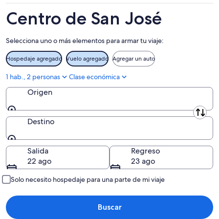
9
la
el
ago
noche,
próximo
Centro de San José
9
fin
ago
de
Selecciona uno o más elementos para armar tu viaje:
-
semana,
10
14
Hospedaje agregado
Vuelo agregado
Agregar un auto
ago
ago
-
1 hab., 2 personas
Clase económica
16
Origen
ago
Origen
Destino
Destino
Salida
Regreso
22 ago
23 ago
Solo necesito hospedaje para una parte de mi viaje
Buscar