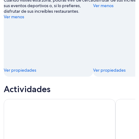
sus eventos deportivos o, si lo prefieres,
Ver menos
disfrutar de sus increíbles restaurantes.
Ver menos
Ver propiedades
Ver propiedades
Actividades
LEGOLAND Discovery Center en el área de la bahía
San José: 