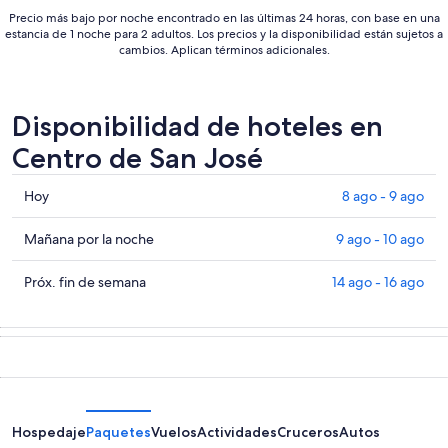
Precio más bajo por noche encontrado en las últimas 24 horas, con base en una
estancia de 1 noche para 2 adultos. Los precios y la disponibilidad están sujetos a
cambios. Aplican términos adicionales.
Disponibilidad de hoteles en
Centro de San José
Consultar
Hoy
8 ago - 9 ago
precios
en
Consultar
Mañana por la noche
9 ago - 10 ago
Centro
precios
de
en
Consultar
Próx. fin de semana
14 ago - 16 ago
San
Centro
precios
José
de
en
para
San
Centro
hoy,
José
de
8
para
San
ago
mañana
José
-
por
para
Hospedaje
Paquetes
Vuelos
Actividades
Cruceros
Autos