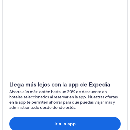
Hoteles con casino en San José
Hoteles de golf en San José
Hoteles con spa en San José
Hoteles para ir de compras en San José
Hoteles de lujo en San José
Hoteles ecológicos en San José
Hoteles en la playa en San José
Hoteles familiares en San José
Hoteles históricos en San José
Hoteles románticos en San José
Llega más lejos con la app de Expedia
Hoteles baratos en San José
Ahorra aún más: obtén hasta un 20% de descuento en
hoteles seleccionados al reservar en la app. Nuestras ofertas
Hoteles boutique en San José
en la app te permiten ahorrar para que puedas viajar más y
administrar todo desde donde estés.
Hoteles cerca del acuario en San José
Hoteles con aire acondicionado en San José
Ir a la app
Hoteles con cocina en San José