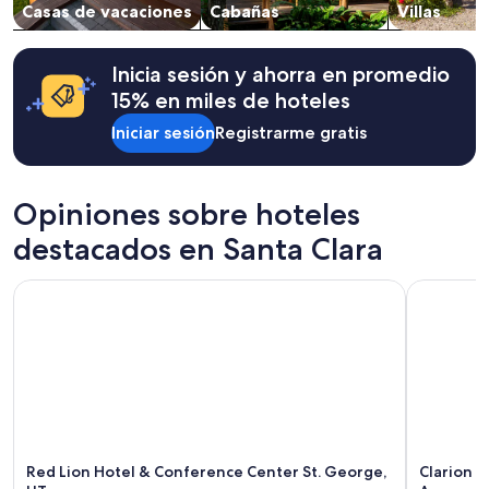
s
Casas de vacaciones
Cabañas
Villas
y
e
la
v
disponibilidad
e
están
Inicia sesión y ahorra en promedio
r
sujetos
15% en miles de hoteles
y
a
t
cambios.
Iniciar sesión
Registrarme gratis
h
Aplican
i
términos
n
adicionales.
g
Opiniones sobre hoteles
y
destacados en Santa Clara
o
u
n
Red Lion Hotel & Conference Center St. George, UT
Clarion Su
e
e
d
.
T
h
a
n
k
Red Lion Hotel & Conference Center St. George,
Clarion S
y