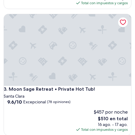
u
actual
Total con impuestos y cargos
W
l
es
i
h
de
l
Moon Sage Retreat • Private Hot Tub!
o
$328
l
m
b
e
e
!
s
W
t
e
a
'
y
v
i
e
n
s
g
t
a
a
g
y
a
e
Moon Sage Retreat • Private Hot Tub!
3. Moon Sage Retreat • Private Hot Tub!
i
d
n
Santa Clara
h
9.6
!
9.6/10
Excepcional
(78 opiniones)
e
de
”
r
$457 por noche
10,
e
Excepcional,
El
$510 en total
b
(78
precio
16 ago. - 17 ago.
e
opiniones)
actual
Total con impuestos y cargos
f
es