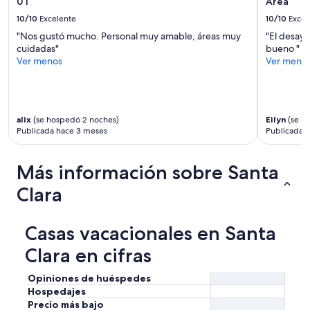
UT
Area
o
10/10
Excelente
10/10
Excel
u
f
"Nos gustó mucho. Personal muy amable, áreas muy
"El desayu
o
cuidadas"
bueno "
r
Ver menos
Ver meno
s
h
a
r
i
alix
(se hospedó 2 noches)
Eilyn
(se h
Publicada hace 3 meses
Publicada 
n
g
y
Más información sobre Santa
o
u
Clara
r
h
o
Casas vacacionales en Santa
m
e
Clara en cifras
w
i
Opiniones de huéspedes
t
Hospedajes
h
Precio más bajo
u