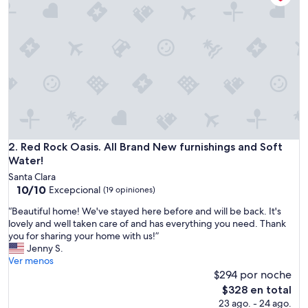
n
g
s
t
a
y
!
C
l
e
a
n
Red Rock Oasis. All Brand New furnishings and Soft Water!
2. Red Rock Oasis. All Brand New furnishings and Soft
,
Water!
c
Santa Clara
o
10.0
10/10
Excepcional
(19 opiniones)
m
de
f
“
“Beautiful home! We've stayed here before and will be back. It's
10,
o
B
lovely and well taken care of and has everything you need. Thank
Excepcional,
r
e
you for sharing your home with us!”
(19
t
a
Jenny S.
opiniones)
a
u
Ver menos
b
t
$294 por noche
l
i
El
$328 en total
e
f
precio
23 ago. - 24 ago.
!