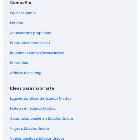
Compañía
Apartamentos en Kayenta
Quiénes somos
Hoteles de lujo en Kayenta
Empleo
Hoteles en Kayenta
Anunciar una propiedad
Hoteles cerca de Jacob Hamblin House
Propuestas comerciales
Casas vacacionales en Gunlock
Relaciones con los inversionistas
Condominios en Leeds
Publicidad
Hoteles cerca de Club de golf Dixie Red Hills
Hoteles 3 estrellas en St. George
Affiliate Marketing
Hoteles 5 estrellas en St. George
Ideas para inspirarte
Cabañas en St. George
Lugares turísticos de Estados Unidos
Casas de campo en St. George
Hoteles en Estados Unidos
Casas de ciudad en St. George
Casas vacacionales en Estados Unidos
Casas de huéspedes en St. George
Viajes a Estados Unidos
Casas vacacionales en St. George
Resorts en St. George
Vuelos baratos a Estados Unidos