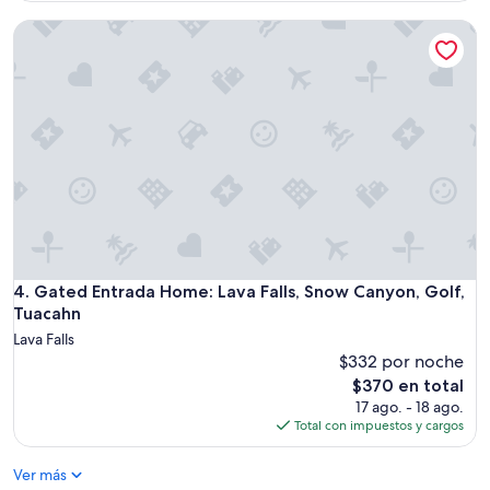
o
de
r
Gated Entrada Home: Lava Falls, Snow Canyon, Golf, Tuacah
$510
e
a
n
d
w
i
l
l
b
e
b
a
c
Gated Entrada Home: Lava Falls, Snow Canyon, Golf, Tuacah
4. Gated Entrada Home: Lava Falls, Snow Canyon, Golf,
k
Tuacahn
.
I
Lava Falls
t
$332 por noche
'
El
$370 en total
s
precio
17 ago. - 18 ago.
l
actual
Total con impuestos y cargos
o
es
v
de
Ver más
e
$370