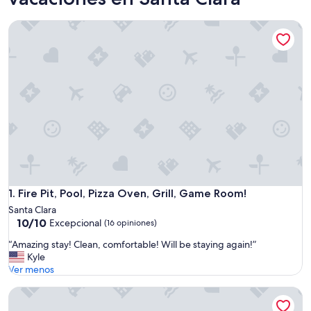
Fire Pit, Pool, Pizza Oven, Grill, Game Room!
Fire Pit, Pool, Pizza Oven, Grill, Game Room!
1. Fire Pit, Pool, Pizza Oven, Grill, Game Room!
Santa Clara
10.0
10/10
Excepcional
(16 opiniones)
de
“
“Amazing stay! Clean, comfortable! Will be staying again!”
10,
A
Kyle
Excepcional,
m
Ver menos
(16
a
opiniones)
Red Rock Oasis. All Brand New furnishings and Soft Water!
z
i