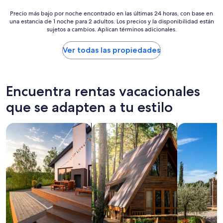
l
y
Precio
Precio más bajo por noche encontrado en las últimas 24 horas, con base en
a
una estancia de 1 noche para 2 adultos. Los precios y la disponibilidad están
más
n
sujetos a cambios. Aplican términos adicionales.
bajo
d
por
w
noche
Ver todas las propiedades
e
encontrado
l
en
l
las
t
últimas
Encuentra rentas vacacionales
a
24
k
horas,
que se adapten a tu estilo
e
con
n
base
Buscar casas de vacaciones
Buscar cabañas
Buscar villas
c
en
a
una
r
estancia
e
de
o
1
f
noche
a
para
n
2
d
adultos.
h
Los
a
precios