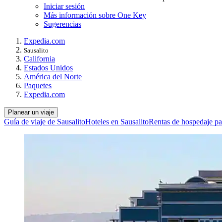
Iniciar sesión
Más información sobre One Key
Sugerencias
Expedia.com
Sausalito
California
Estados Unidos
América del Norte
Paquetes
Expedia.com
Planear un viaje
Guía de viaje de Sausalito
Hoteles en Sausalito
Rentas de hospedaje par