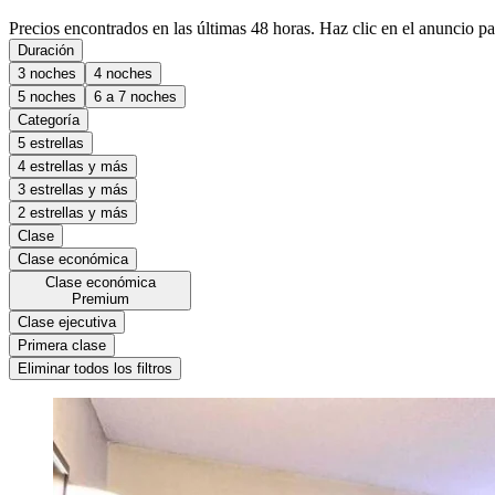
Precios encontrados en las últimas 48 horas. Haz clic en el anuncio par
Duración
3 noches
4 noches
5 noches
6 a 7 noches
Categoría
5 estrellas
4 estrellas y más
3 estrellas y más
2 estrellas y más
Clase
Clase económica
Clase económica
Premium
Clase ejecutiva
Primera clase
Eliminar todos los filtros