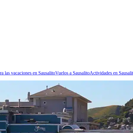
a las vacaciones en Sausalito
Vuelos a Sausalito
Actividades en Sausali