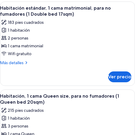
con
Abrir
Una habitación de hotel con cama, escr
en
5
2
Habitación estándar, 1 cama matrimonial, para no
todas
esquina
camas
fumadores (1 Double bed 17sqm)
individuales,
las
(Twin
183 pies cuadrados
2
fotos
bed
camas
1 habitación
de
30sqm)
individuales,
2 personas
Habitación
en
esquina
estándar,
1 cama matrimonial
(Twin
1
Wifi gratuito
bed
cama
30sqm)
Más
Más detalles
matrimonial,
detalles
para
sobre
Ver precio
Habitación
no
estándar,
fumadores
1
Abrir
Una habitación de hotel con una cama g
(1
5
cama
Habitación, 1 cama Queen size, para no fumadores (1
todas
matrimonial,
Double
Queen bed 20sqm)
para
las
bed
215 pies cuadrados
no
fotos
17sqm)
fumadores
1 habitación
de
(1
3 personas
Habitación,
Double
bed
1
1 cama Queen