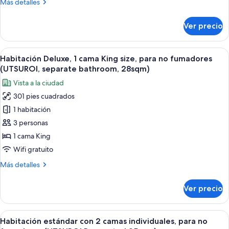
Más
Más detalles
para
detalles
no
sobre
Ver precio
Habitación,
fumadores
1
(UTSUROI,Renovated,Train
cama
Abrir
Habitación de hotel con una cama gran
view,
4
Queen
Habitación Deluxe, 1 cama King size, para no fumadores
todas
20sqm)
size,
(UTSUROI, separate bathroom, 28sqm)
para
las
Vista a la ciudad
no
fotos
fumadores
301 pies cuadrados
de
(UTSUROI,Renovated,Train
1 habitación
Habitación
view,
20sqm)
Deluxe,
3 personas
1
1 cama King
cama
Wifi gratuito
King
Más
Más detalles
size,
detalles
para
sobre
Ver precio
Habitación
no
Deluxe,
fumadores
1
Abrir
Habitación de hotel con dos camas, un 
(UTSUROI,
6
cama
Habitación estándar con 2 camas individuales, para no
todas
King