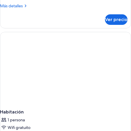
Más
Más detalles
detalles
sobre
Ver precio
Habitación
Habitación
1 persona
Wifi gratuito