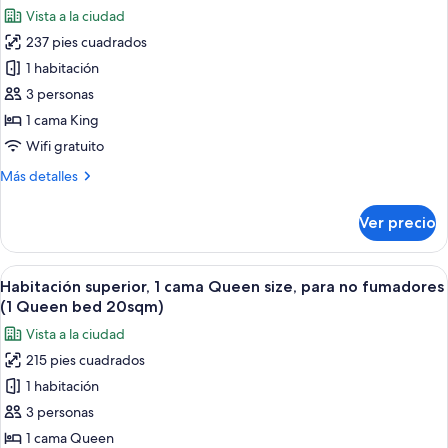
size,
las
Bed
Vista a la ciudad
para
fotos
25sqm)
no
237 pies cuadrados
de
fumadores
1 habitación
Habitación,
(1
King
1
3 personas
Bed
cama
1 cama King
25sqm)
King
Wifi gratuito
size,
Más
Más detalles
para
detalles
no
sobre
Ver precio
Habitación,
fumadores,
1
en
cama
Abrir
Habitación de hotel con una cama grand
esquina
5
King
Habitación superior, 1 cama Queen size, para no fumadores
todas
(1
size,
(1 Queen bed 20sqm)
para
las
King
Vista a la ciudad
no
fotos
bed
fumadores,
215 pies cuadrados
de
22sqm)
en
1 habitación
Habitación
esquina
(1
superior,
3 personas
King
1
1 cama Queen
bed