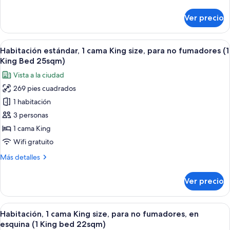
detalles
no
sobre
Ver precio
Habitación
fumadores
estándar,
(1
1
Abrir
Habitación de hotel con una cama grand
Double)
6
cama
Habitación estándar, 1 cama King size, para no fumadores (1
todas
matrimonial,
King Bed 25sqm)
para
las
Vista a la ciudad
no
fotos
fumadores
269 pies cuadrados
de
(1
1 habitación
Habitación
Double)
estándar,
3 personas
1
1 cama King
cama
Wifi gratuito
King
Más
Más detalles
size,
detalles
para
sobre
Ver precio
Habitación
no
estándar,
fumadores
1
Abrir
Habitación de hotel con una cama grande
(1
6
cama
Habitación, 1 cama King size, para no fumadores, en
todas
King
King
esquina (1 King bed 22sqm)