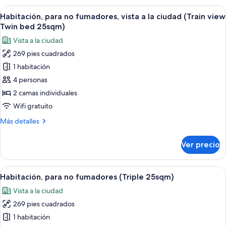
(Train
no
Abrir
Habitación de hotel con dos camas, una
View
7
fumadores,
Habitación, para no fumadores, vista a la ciudad (Train view
todas
1
vista
Twin bed 25sqm)
a
las
Queen
Vista a la ciudad
la
fotos
bed
ciudad
269 pies cuadrados
de
20sqm)
(Train
1 habitación
Habitación,
View
1
para
4 personas
Queen
no
2 camas individuales
bed
fumadores,
20sqm)
Wifi gratuito
vista
Más
Más detalles
a
detalles
la
sobre
Ver precio
Habitación,
ciudad
para
(Train
no
Abrir
Una habitación de hotel con dos camas,
view
6
fumadores,
Habitación, para no fumadores (Triple 25sqm)
todas
Twin
vista
Vista a la ciudad
a
las
bed
la
269 pies cuadrados
fotos
25sqm)
ciudad
de
1 habitación
(Train