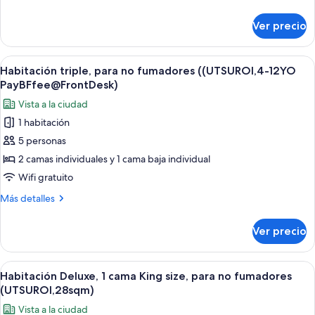
individuales,
detalles
para
sobre
Ver precio
Habitación
no
estándar
fumadores
con
Abrir
Habitación de hotel con dos camas, un e
(UTSUROI,4-
6
2
Habitación triple, para no fumadores ((UTSUROI,4-12YO
todas
12YO
camas
PayBFfee@FrontDesk)
individuales,
las
PayBFfee@FrontDesk)
Vista a la ciudad
para
fotos
no
1 habitación
de
fumadores
5 personas
Habitación
(UTSUROI,4-
12YO
triple,
2 camas individuales y 1 cama baja individual
PayBFfee@FrontDesk)
para
Wifi gratuito
no
Más
Más detalles
fumadores
detalles
((UTSUROI,4-
sobre
Ver precio
Habitación
12YO
triple,
PayBFfee@FrontDesk)
para
Abrir
Habitación de hotel con cama, sofá, si
4
no
Habitación Deluxe, 1 cama King size, para no fumadores
todas
fumadores
(UTSUROI,28sqm)
((UTSUROI,4-
las
Vista a la ciudad
12YO