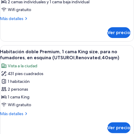
para
2 camas individuales y 1 cama baja individual
no
Wifi gratuito
fumadores
Más
Más detalles
(UTSUROI,Renovated,
detalles
25sqm)
sobre
Ver precio
Habitación
triple,
para
Abrir
Una habitación de hotel moderna con u
6
no
Habitación doble Premium, 1 cama King size, para no
todas
fumadores
fumadores, en esquina (UTSUROI,Renovated,40sqm)
(UTSUROI,Renovated,
las
Vista a la ciudad
25sqm)
fotos
431 pies cuadrados
de
1 habitación
Habitación
doble
2 personas
Premium,
1 cama King
1
Wifi gratuito
cama
Más
Más detalles
King
detalles
size,
sobre
Ver precio
Habitación
para