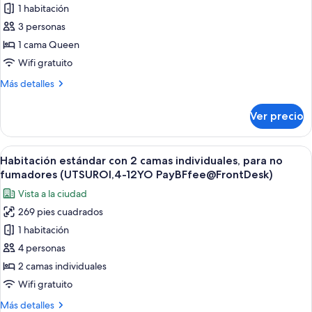
1 habitación
Habitación
(UTSUROI,Renovated,
55sqm)
estándar,
3 personas
1
1 cama Queen
cama
Wifi gratuito
Queen
Más
Más detalles
size,
detalles
para
sobre
Ver precio
Habitación
no
estándar,
fumadores
1
Abrir
Habitación de hotel con dos camas, un 
(UTSUROI,4-
6
cama
Habitación estándar con 2 camas individuales, para no
todas
12YO
Queen
fumadores (UTSUROI,4-12YO PayBFfee@FrontDesk)
size,
las
PayBFfee@FrontDesk)
Vista a la ciudad
para
fotos
no
269 pies cuadrados
de
fumadores
1 habitación
Habitación
(UTSUROI,4-
12YO
estándar
4 personas
PayBFfee@FrontDesk)
con
2 camas individuales
2
Wifi gratuito
camas
Más
Más detalles