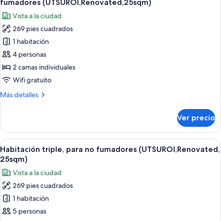
separate
fumadores (UTSUROI,Renovated,25sqm)
size,
las
bathroom,
Vista a la ciudad
para
fotos
28sqm)
no
269 pies cuadrados
de
fumadores
1 habitación
Habitación
(UTSUROI,
separate
estándar
4 personas
bathroom,
con
2 camas individuales
28sqm)
2
Wifi gratuito
camas
Más
Más detalles
individuales,
detalles
para
sobre
Ver precio
Habitación
no
estándar
fumadores
con
Abrir
Habitación de hotel con dos camas, un e
(UTSUROI,Renovated,25sqm)
6
2
Habitación triple, para no fumadores (UTSUROI,Renovated,
todas
camas
25sqm)
individuales,
las
Vista a la ciudad
para
fotos
no
269 pies cuadrados
de
fumadores
1 habitación
Habitación
(UTSUROI,Renovated,25sqm)
triple,
5 personas