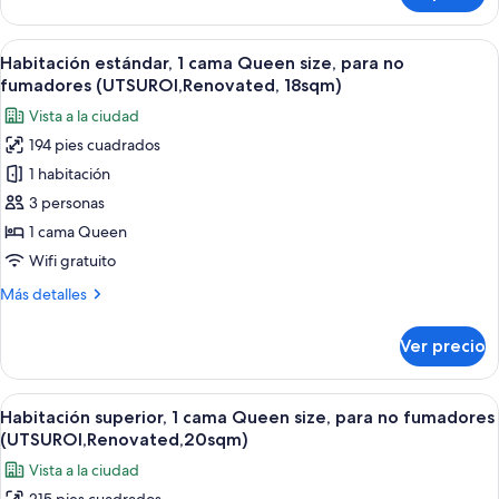
para
Deluxe,
no
1
Abrir
Habitación de hotel con una cama grande
fumadores
6
cama
Habitación estándar, 1 cama Queen size, para no
todas
Queen
(UTSUROI,Renovated,No
fumadores (UTSUROI,Renovated, 18sqm)
size,
las
View,
Vista a la ciudad
para
fotos
20sqm)
no
194 pies cuadrados
de
fumadores
1 habitación
Habitación
(UTSUROI,Renovated,No
View,
estándar,
3 personas
20sqm)
1
1 cama Queen
cama
Wifi gratuito
Queen
Más
Más detalles
size,
detalles
para
sobre
Ver precio
Habitación
no
estándar,
fumadores
1
Abrir
Habitación de hotel con una cama grand
(UTSUROI,Renovated,
5
cama
Habitación superior, 1 cama Queen size, para no fumadores
todas
18sqm)
Queen
(UTSUROI,Renovated,20sqm)
size,
las
Vista a la ciudad
para
fotos
no