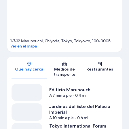
conocer Jardines Nacionales Shinjuku Gyoen, una de las
atracciones imperdibles del lugar. Los huéspedes valoran la
cercanía de este hotel al transporte público: la Estación de
metro de Otemach se encuentra a poca distancia y la Estación
de metro Nihombashi está a 4 minutos a pie.
Visita nuestra guía
de Tokio
1-7-12 Marunouchi, Chiyoda, Tokyo, Tokyo-to, 100-0005
Ver en el mapa
Sección del mapa
Qué hay cerca
Medios de
Restaurantes
transporte
Edificio Marunouchi
A 7 min a pie
- 0.4 mi
Jardines del Este del Palacio
Imperial
A 10 min a pie
- 0.6 mi
Tokyo International Forum