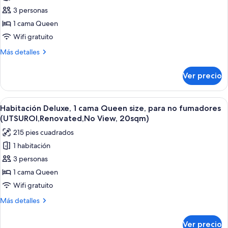
de
fumadores
3 personas
Habitación,
(28sqm)
1
1 cama Queen
cama
Wifi gratuito
Queen
Más
Más detalles
size,
detalles
para
sobre
Ver precio
Habitación,
no
1
fumadores
cama
Abrir
Habitación de hotel con una cama grand
(UTSUROI,Renovated,
5
Queen
Habitación Deluxe, 1 cama Queen size, para no fumadores
todas
size,
No
(UTSUROI,Renovated,No View, 20sqm)
para
las
View,
215 pies cuadrados
no
fotos
17sqm)
fumadores
1 habitación
de
(UTSUROI,Renovated,
3 personas
Habitación
No
View,
Deluxe,
1 cama Queen
17sqm)
1
Wifi gratuito
cama
Más
Más detalles
Queen
detalles
size,
sobre
Ver precio
Habitación