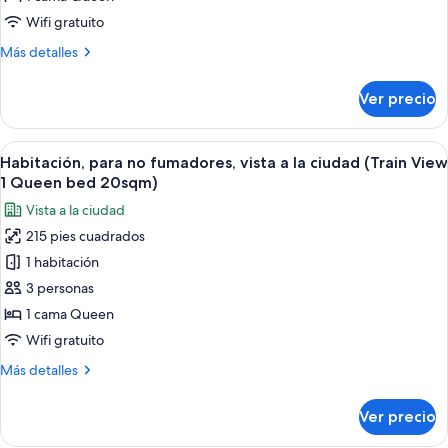
17sqm)
cama
Wifi gratuito
Queen
Más
Más detalles
size,
detalles
para
sobre
Ver precio
Habitación,
no
1
fumadores
cama
Abrir
Una habitación de hotel con una cama gr
(1
8
Queen
Habitación, para no fumadores, vista a la ciudad (Train View
todas
size,
Queen
1 Queen bed 20sqm)
para
las
bed
Vista a la ciudad
no
fotos
20sqm)
fumadores
215 pies cuadrados
de
(1
1 habitación
Habitación,
Queen
bed
para
3 personas
20sqm)
no
1 cama Queen
fumadores,
Wifi gratuito
vista
Más
Más detalles
a
detalles
la
sobre
Ver precio
Habitación,
ciudad
para