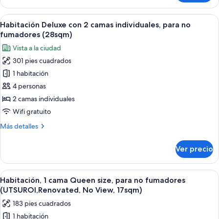
estándar,
para
Abrir
Habitación de hotel con dos camas, un e
5
no
Habitación Deluxe con 2 camas individuales, para no
todas
fumadores
fumadores (28sqm)
(25sqm)
las
Vista a la ciudad
fotos
301 pies cuadrados
de
1 habitación
Habitación
Deluxe
4 personas
con
2 camas individuales
2
Wifi gratuito
camas
Más
Más detalles
individuales,
detalles
para
sobre
Ver precio
Habitación
no
Deluxe
fumadores
con
Abrir
Habitación de hotel con cama, escritori
(28sqm)
5
2
Habitación, 1 cama Queen size, para no fumadores
todas
camas
(UTSUROI,Renovated, No View, 17sqm)
individuales,
las
183 pies cuadrados
para
fotos
no
1 habitación