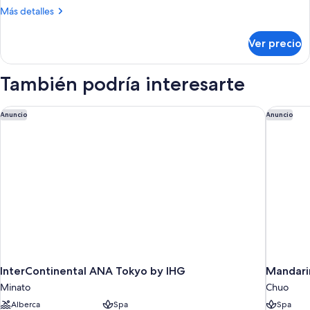
Más
Más detalles
detalles
sobre
Ver precio
Habitación
También podría interesarte
InterContinental ANA Tokyo by IHG
Mandarin
Anuncio
Anuncio
InterContinental ANA Tokyo by IHG
Mandarin
Minato
Chuo
Alberca
Spa
Spa