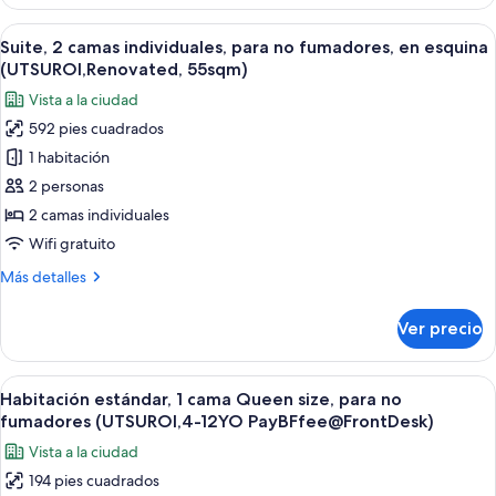
doble
no
Premium,
Abrir
Una sala de estar moderna con vistas 
fumadores,
6
1
Suite, 2 camas individuales, para no fumadores, en esquina
todas
en
cama
(UTSUROI,Renovated, 55sqm)
King
las
esquina
Vista a la ciudad
size,
fotos
(UTSUROI,Renovated,40sqm)
para
592 pies cuadrados
de
no
1 habitación
Suite,
fumadores,
en
2
2 personas
esquina
camas
2 camas individuales
(UTSUROI,Renovated,40sqm)
individuales,
Wifi gratuito
para
Más
Más detalles
no
detalles
fumadores,
sobre
Ver precio
Suite,
en
2
esquina
camas
Abrir
Habitación de hotel con una cama grande
(UTSUROI,Renovated,
6
individuales,
Habitación estándar, 1 cama Queen size, para no
todas
55sqm)
para
fumadores (UTSUROI,4-12YO PayBFfee@FrontDesk)
no
las
Vista a la ciudad
fumadores,
fotos
en
194 pies cuadrados
de
esquina