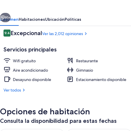
Tokyo
Marunouchi
erior
Siguiente
91+
Resumen
Habitaciones
Ubicación
Políticas
Opiniones
Excepcional
9.4
Ver las 2,012 opiniones
9.4 de 10,
Servicios principales
Wifi gratuito
Restaurante
Aire acondicionado
Gimnasio
Desayuno disponible
Estacionamiento disponible
Ropa de cama de alta calidad y caja de
Ver todos
Opciones de habitación
Consulta la disponibilidad para estas fechas