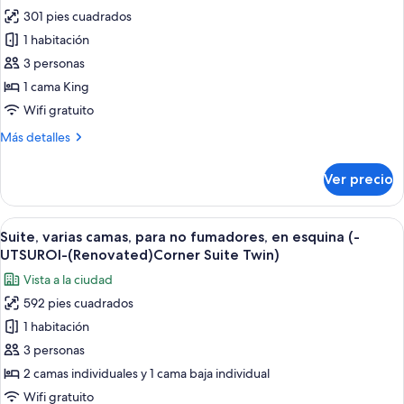
fotos
PayBFfee@FrontDesk)
301 pies cuadrados
de
1 habitación
Habitación
Deluxe,
3 personas
1
1 cama King
cama
Wifi gratuito
King
Más
Más detalles
size,
detalles
para
sobre
Ver precio
Habitación
no
Deluxe,
fumadores
1
Abrir
Una sala de estar moderna con vistas 
(UTSUROI,28sqm)
6
cama
Suite, varias camas, para no fumadores, en esquina (-
todas
King
UTSUROI-(Renovated)Corner Suite Twin)
size,
las
Vista a la ciudad
para
fotos
no
592 pies cuadrados
de
fumadores
1 habitación
Suite,
(UTSUROI,28sqm)
varias
3 personas
camas,
2 camas individuales y 1 cama baja individual
para
Wifi gratuito