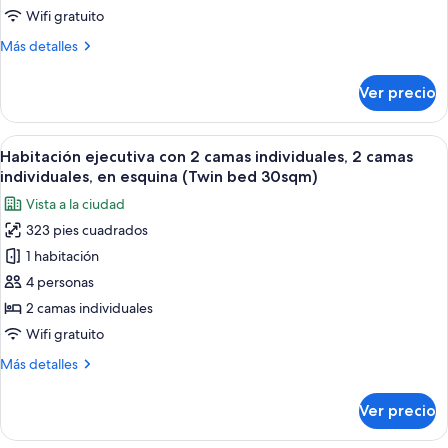
cama
22sqm)
Wifi gratuito
Queen
Más
Más detalles
size,
detalles
para
sobre
Ver precio
Habitación
no
superior,
fumadores
1
Abrir
Una habitación de hotel con una cama g
(1
6
cama
Habitación ejecutiva con 2 camas individuales, 2 camas
todas
Queen
Queen
individuales, en esquina (Twin bed 30sqm)
size,
las
bed
Vista a la ciudad
para
fotos
20sqm)
no
323 pies cuadrados
de
fumadores
1 habitación
Habitación
(1
Queen
ejecutiva
4 personas
bed
con
2 camas individuales
20sqm)
2
Wifi gratuito
camas
Más
Más detalles
individuales,
detalles
2
sobre
Ver precio
Habitación
camas
ejecutiva
individuales,