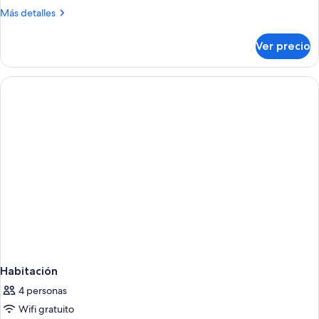
Más
Más detalles
detalles
sobre
Ver precio
Habitación
Habitación
4 personas
Wifi gratuito