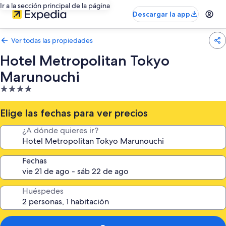
Ir a la sección principal de la página
Descargar la app
Ver todas las propiedades
Hotel Metropolitan Tokyo
Marunouchi
Propiedad
de
4.0
Elige las fechas para ver precios
estrellas
¿A dónde quieres ir?
Fechas
Huéspedes