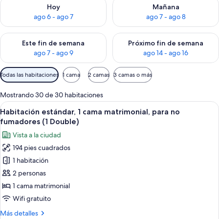
Consulta la disponibilidad para hoy ago 6 - ago 7
Consulta la disponibilidad pa
Hoy
Mañana
ago 6 - ago 7
ago 7 - ago 8
Consulta la disponibilidad para este fin de semana ago 7 - ag
Consulta la disponibilidad par
Este fin de semana
Próximo fin de semana
ago 7 - ago 9
ago 14 - ago 16
Filtros
Todas las habitaciones
1 cama
2 camas
3 camas o más
disponibles
para
Mostrando 30 de 30 habitaciones
las
Abrir
Una habitación de hotel con una cama gr
5
Habitación estándar, 1 cama matrimonial, para no
habitaciones
todas
fumadores (1 Double)
las
Vista a la ciudad
fotos
194 pies cuadrados
de
1 habitación
Habitación
estándar,
2 personas
1
1 cama matrimonial
cama
Wifi gratuito
matrimonial,
Más
Más detalles
para