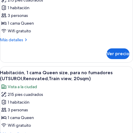
215 pies cuadrados
de
fumadores
1 habitación
Habitación
(UTSUROI,Renovated,
18sqm)
superior,
3 personas
1
1 cama Queen
cama
Wifi gratuito
Queen
Más
Más detalles
size,
detalles
para
sobre
Ver precio
Habitación
no
superior,
fumadores
1
Abrir
Una habitación de hotel con una cama 
(UTSUROI,Renovated,20sqm)
5
cama
Habitación, 1 cama Queen size, para no fumadores
todas
Queen
(UTSUROI,Renovated,Train view, 20sqm)
size,
las
Vista a la ciudad
para
fotos
no
215 pies cuadrados
de
fumadores
1 habitación
Habitación,
(UTSUROI,Renovated,20sqm)
1
3 personas
cama
1 cama Queen
Queen
Wifi gratuito
size,