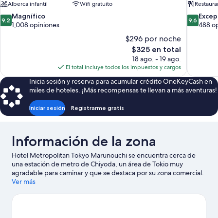
Alberca infantil
Wifi gratuito
Restaura
9.2
9.6
Magnífico
Excep
9.2
9.6
de
de
1,008 opiniones
488 o
10,
10,
$296 por noche
Magnífico,
Excepcion
El
$325 en total
1,008
488
precio
18 ago. - 19 ago.
opiniones
opiniones
actual
El total incluye todos los impuestos y cargos
es
Inicia sesión y reserva para acumular crédito OneKeyCash en
de
miles de hoteles. ¡Más recompensas te llevan a más aventuras!
$325
Iniciar sesión
Registrarme gratis
Información de la zona
Hotel Metropolitan Tokyo Marunouchi se encuentra cerca de
una estación de metro de Chiyoda, un área de Tokio muy
agradable para caminar y que se destaca por su zona comercial.
Aquellos que deseen ir de compras pueden visitar Tokyo
Ver más
Midtown (complejo comercial y residencial) y Roppongi Hills,
mientras que quienes quieran apreciar la belleza natural de la
zona pueden ir a Bahía de Tokio y Parque Ueno. Asiste a un
evento o partido en Domo de Tokio, y haz algo de tiempo para