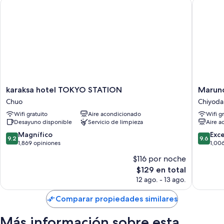
karaksa hotel TOKYO STATION
Marunou
karaksa
Marunou
karaksa hotel TOKYO STATION
Maruno
hotel
Hotel
Chuo
Chiyoda
TOKYO
Chiyoda
Wifi gratuito
Aire acondicionado
Wifi g
STATION
Desayuno disponible
Servicio de limpieza
Aire a
Chuo
9.2
9.6
Magnífico
Exc
9.2
9.6
de
de
1,869 opiniones
1,00
10,
10,
$116 por noche
Magnífico,
Excepcio
El
$129 en total
1,869
1,006
precio
opiniones
opinion
12 ago. - 13 ago.
actual
es
Comparar propiedades similares
de
$129
Más información sobre esta