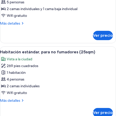
Habitación,
view
5 personas
Twin
para
2 camas individuales y 1 cama baja individual
bed
no
Wifi gratuito
25sqm)
fumadores
Más
Más detalles
(Triple
detalles
25sqm)
sobre
Ver precio
Habitación,
para
no
Abrir
Habitación de hotel con dos camas, un 
7
fumadores
Habitación estándar, para no fumadores (25sqm)
todas
(Triple
Vista a la ciudad
25sqm)
las
269 pies cuadrados
fotos
de
1 habitación
Habitación
4 personas
estándar,
2 camas individuales
para
Wifi gratuito
no
Más
Más detalles
fumadores
detalles
(25sqm)
sobre
Ver precio
Habitación