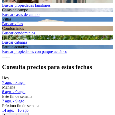
Familias
Buscar propiedades familiares
Casas de campo
Buscar casas de campo
Villas
Buscar villas
Condominios
Buscar condominios
Cabañas
Buscar cabañas
Parque acuático
Buscar propiedades con parque acuático
Consulta precios para estas fechas
Hoy
7 ago. - 8 ago.
Mañana
8 ago. - 9 ago.
Este fin de semana
7 ago. - 9 ago.
Próximo fin de semana
14 ago. - 16 ago.