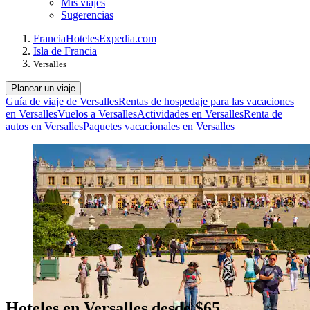
Mis viajes
Sugerencias
Francia
Hoteles
Expedia.com
Isla de Francia
Versalles
Planear un viaje
Guía de viaje de Versalles
Rentas de hospedaje para las vacaciones
en Versalles
Vuelos a Versalles
Actividades en Versalles
Renta de
autos en Versalles
Paquetes vacacionales en Versalles
Hoteles en Versalles desde $65