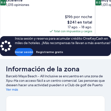
8.6
8.0
Excelente
Muy 
8.6
8.0
de
de
1,015 opiniones
1,011 
10,
10,
Excelente,
Muy
$196 por noche
1,015
bueno,
El
$241 en total
opiniones
1,011
precio
opiniones
17 ago. - 18 ago.
actual
Total con impuestos y cargos
es
Inicia sesión y reserva para acumular crédito OneKeyCash en
de
miles de hoteles. ¡Más recompensas te llevan a más aventuras!
$241
Iniciar sesión
Registrarme gratis
Información de la zona
Barceló Maya Beach - All Inclusive se encuentra en una zona de
Xpu-Ha con acceso fácil a un centro comercial. Las personas que
deseen hacer una actividad pueden ir a Club de golf de Puerto
Aventuras y Marina de Puerto Aventuras, mientras que quienes
Ver más
quieran apreciar la belleza natural del área pueden visitar
Ecopark Kantun Chi y Cenote Cristalino. También puedes darte
una vuelta por Cenote Azul y Playa Xpu-ha. Las actividades como
windsurf y tours en bote ofrecen una gran oportunidad de