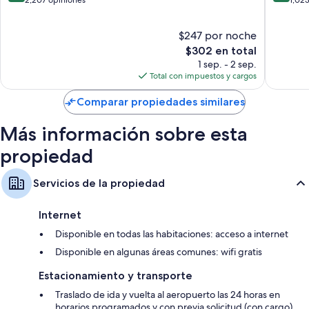
Ha
Ha
10,
10,
Magnífico,
Excelent
$247 por noche
2,207
1,023
opiniones
El
opinion
$302 en total
precio
1 sep. - 2 sep.
actual
Total con impuestos y cargos
es
de
Comparar propiedades similares
$302
Más información sobre esta
propiedad
Servicios de la propiedad
Internet
Disponible en todas las habitaciones: acceso a internet
Disponible en algunas áreas comunes: wifi gratis
Estacionamiento y transporte
Traslado de ida y vuelta al aeropuerto las 24 horas en
horarios programados y con previa solicitud (con cargo)