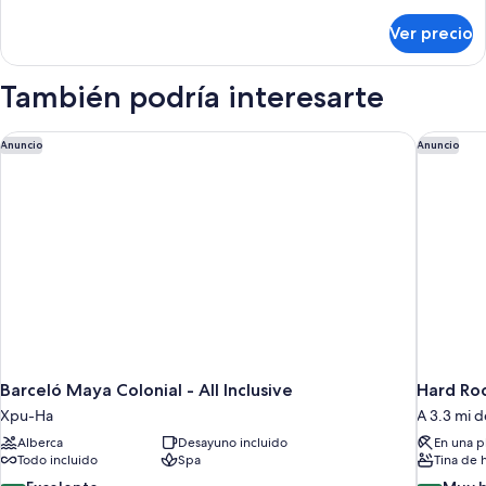
detalles
de
sobre
Habitación
Ver precio
Habitación
También podría interesarte
Barceló Maya Colonial - All Inclusive
Hard Rock
Anuncio
Anuncio
Barceló Maya Colonial - All Inclusive
Xpu-Ha
A 3.3 mi 
Alberca
Desayuno incluido
En una p
Todo incluido
Spa
Tina de 