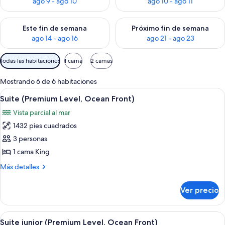
ago 9 - ago 10
ago 10 - ago 11
Consulta la disponibilidad para este fin de semana ago 14 - ag
Consulta la disponibilidad pa
Este fin de semana
Próximo fin de semana
ago 14 - ago 16
ago 21 - ago 23
Filtros
Todas las habitaciones
1 cama
2 camas
disponibles
para
Mostrando 6 de 6 habitaciones
las
Abrir
Una habitación de hotel con una cama 
11
Suite (Premium Level, Ocean Front)
habitaciones
todas
Vista parcial al mar
las
1432 pies cuadrados
fotos
de
3 personas
Suite
1 cama King
(Premium
Más
Más detalles
Level,
detalles
Ocean
sobre
Ver precio
Suite
Front)
(Premium
Level,
Abrir
Habitación de hotel con dos camas, un e
7
Ocean
Suite junior (Premium Level, Ocean Front)