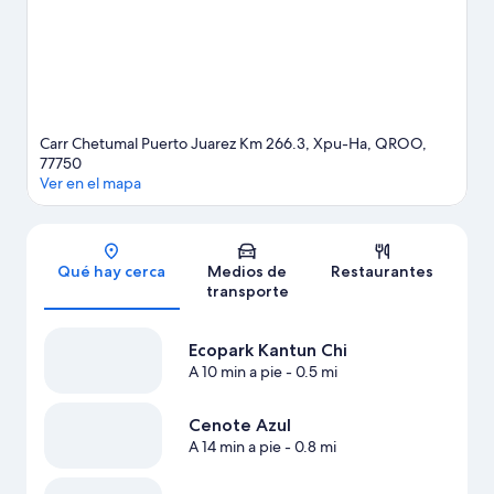
disfrutar del agua y, si buscas un poco de adrenalina, puedes
hacer delizamientos en tirolesa en los alrededores.
Visita nuestra
guía de Xpu-Ha
Ver más resorts en Xpu-Ha
Carr Chetumal Puerto Juarez Km 266.3, Xpu-Ha, QROO,
77750
Ver en el mapa
Sección del mapa
Qué hay cerca
Medios de
Restaurantes
transporte
Ecopark Kantun Chi
A 10 min a pie
- 0.5 mi
Cenote Azul
A 14 min a pie
- 0.8 mi