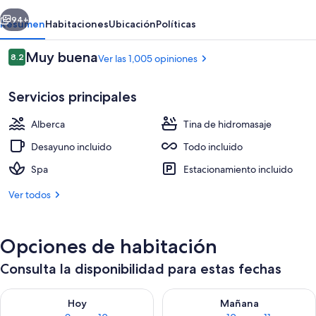
-
erior
Siguiente
All
94+
Resumen
Habitaciones
Ubicación
Políticas
Inclusive
Opiniones
Muy buena
8.2
Ver las 1,005 opiniones
8.2 de 10,
Servicios principales
Alberca
Tina de hidromasaje
Desayuno incluido
Todo incluido
Spa
Estacionamiento incluido
Exterior
Ver todos
Opciones de habitación
Consulta la disponibilidad para estas fechas
Consulta la disponibilidad para hoy ago 9 - ago 10
Consulta la disponibilidad par
Hoy
Mañana