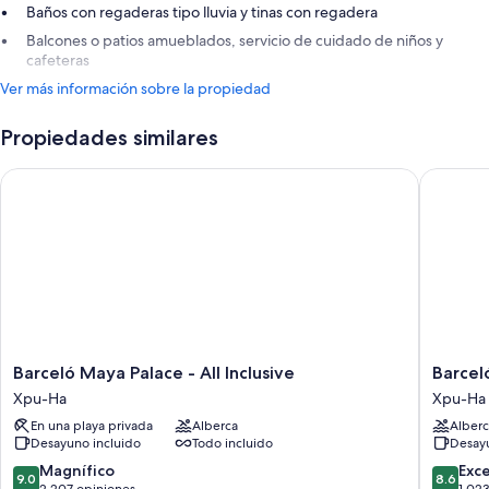
Baños con regaderas tipo lluvia y tinas con regadera
Balcones o patios amueblados, servicio de cuidado de niños y
cafeteras
Ver más información sobre la propiedad
Propiedades similares
Barceló Maya Palace - All Inclusive
Barceló M
Barceló
Barceló
Barceló Maya Palace - All Inclusive
Barceló
Maya
Maya
Xpu-Ha
Xpu-Ha
Palace
Caribe
En una playa privada
Alberca
Alberc
-
-
Desayuno incluido
Todo incluido
Desayu
All
All
Inclusive
Inclusiv
9.0
8.6
Magnífico
Exc
9.0
8.6
Xpu-
Xpu-
de
de
2,207 opiniones
1,02