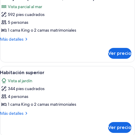
todas
Front)
Vista parcial al mar
las
592 pies cuadrados
fotos
de
5 personas
Suite
1 cama King o 2 camas matrimoniales
junior
Más
Más detalles
(Premium
detalles
Level,
sobre
Ver precio
Suite
Ocean
junior
Front)
(Premium
Abrir
Habitación de hotel con dos camas, un es
5
Level,
Habitación superior
todas
Ocean
Vista al jardín
Front)
las
344 pies cuadrados
fotos
de
4 personas
Habitación
1 cama King o 2 camas matrimoniales
superior
Más
Más detalles
detalles
sobre
Ver precio
Habitación
superior