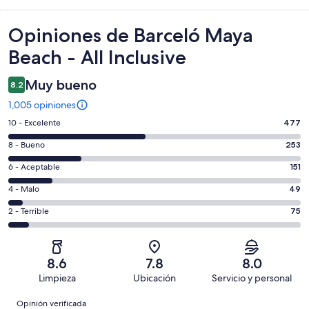
Opiniones
Opiniones de Barceló Maya
Beach - All Inclusive
Muy bueno
8.2
1,005 opiniones
Puntuación
10 - Excelente
477
de
Puntuación
8 - Bueno
253
10,
de
es
Puntuación
6 - Aceptable
151
8,
decir,
de
es
Puntuación
4 - Malo
49
Excelente.
6,
decir,
de
Basada
es
Puntuación
2 - Terrible
75
Bueno.
4,
en
decir,
de
Basada
es
477
Aceptable.
2,
en
decir,
de
Basada
es
253
Malo.
8.6
7.8
8.0
1005
en
decir,
de
Basada
Limpieza
Ubicación
Servicio y personal
opiniones
151
Terrible.
1005
en
Opiniones
de
Basada
opiniones
Opinión verificada
49