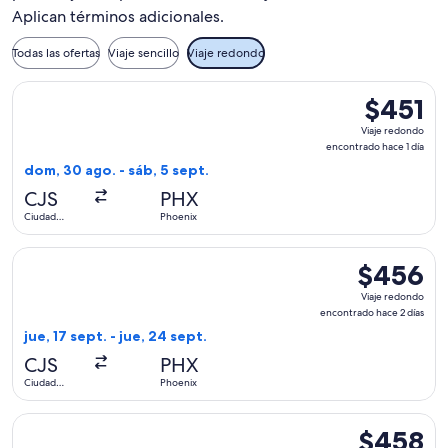
Aplican términos adicionales.
Todas las ofertas
Viaje sencillo
Viaje redondo
Seleccionar vuelo de Volaris, con salida el dom, 30 ago. des
$451
$451
Viaje
Viaje redondo
redondo,
encontrado hace 1 día
encontrado
dom, 30 ago. - sáb, 5 sept.
hace
CJS
PHX
1
Ciudad
Phoenix
día
Juárez
Seleccionar vuelo de Volaris, con salida el jue, 17 sept. des
$456
$456
Viaje
Viaje redondo
redondo,
encontrado hace 2 días
encontrado
jue, 17 sept. - jue, 24 sept.
hace
CJS
PHX
2
Ciudad
Phoenix
días
Juárez
Seleccionar vuelo de Volaris, con salida el jue, 3 sept. desd
$458
$458