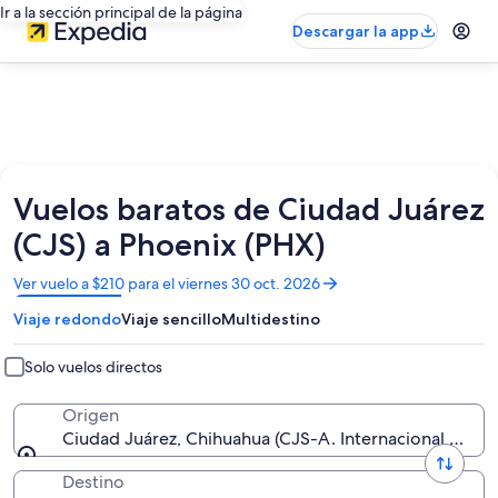
Ir a la sección principal de la página
Descargar la app
Vuelos baratos de Ciudad Juárez
(CJS) a Phoenix (PHX)
Se
Ver vuelo a $210 para el viernes 30 oct. 2026
abrirá
Viaje redondo
Viaje sencillo
Multidestino
en
una
nueva
Solo vuelos directos
ventana
Origen
Ciudad Juárez, Chihuahua (CJS-A. Internacional Abra
Destino