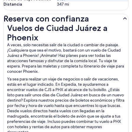
Distancia
347
mi
Reserva con confianza
Vuelos de Ciudad Juárez a Phoenix
Vuelos de Ciudad Juárez a
Phoenix
A veces, solo necesitas salir de la ciudad o cambiar de paisaje.
¡Cualquiera que sea el motivo, bastará con un vuelo de Ciudad
Juárez a Phoenix! ¡Anímate! Haz planes para ver todas las
atracciones famosas y disfrutar de la comida local. Tu viaje te
espera. Prepara las maletas y completa tu itinerario de viaje para
conocer Phoenix.
Ya sea para realizar un viaje de negocios o salir de vacaciones,
estás en el lugar indicado. En Expedia, te ayudaremos a
encontrar vuelos de CJS a PHX al alcance de tu bolsillo. ¿Estás
listo para salir unos días de Ciudad Juárez en busca de un nuevo
destino? Explora nuestros precios de boletos económicos y filtra
por fecha y hora de vuelo hasta que encuentres lo que buscas.
Desde vuelos directos hasta vuelos con llegadas en la
madrugada, encontrarás el boleto de avión que se ajuste a tus
preferencias de viaje. Incluso puedes combinar tu vuelo a PHX
con hoteles y rentas de autos para obtener mayores