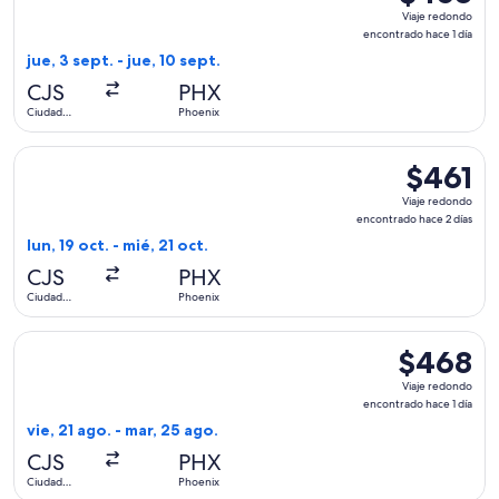
Viaje
Viaje redondo
redondo,
encontrado hace 1 día
encontrado
jue, 3 sept. - jue, 10 sept.
hace
CJS
PHX
1
Ciudad
Phoenix
día
Juárez
Seleccionar vuelo de Volaris, con salida el lun, 19 oct. desd
$461
$461
Viaje
Viaje redondo
redondo,
encontrado hace 2 días
encontrado
lun, 19 oct. - mié, 21 oct.
hace
CJS
PHX
2
Ciudad
Phoenix
días
Juárez
Seleccionar vuelo de Volaris, con salida el vie, 21 ago. des
$468
$468
Viaje
Viaje redondo
redondo,
encontrado hace 1 día
encontrado
vie, 21 ago. - mar, 25 ago.
hace
CJS
PHX
1
Ciudad
Phoenix
día
Juárez