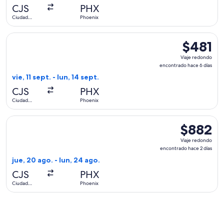
hace
CJS
PHX
6
Ciudad
Phoenix
días
Juárez
Seleccionar vuelo de Volaris, con salida el vie, 11 sept. des
$481
$481
Viaje
Viaje redondo
redondo,
encontrado hace 6 días
encontrado
vie, 11 sept. - lun, 14 sept.
hace
CJS
PHX
6
Ciudad
Phoenix
días
Juárez
Seleccionar vuelo de Aeromexico, con salida el jue, 20 ago.
$882
$882
Viaje
Viaje redondo
redondo,
encontrado hace 2 días
encontrado
jue, 20 ago. - lun, 24 ago.
hace
CJS
PHX
2
Ciudad
Phoenix
días
Juárez