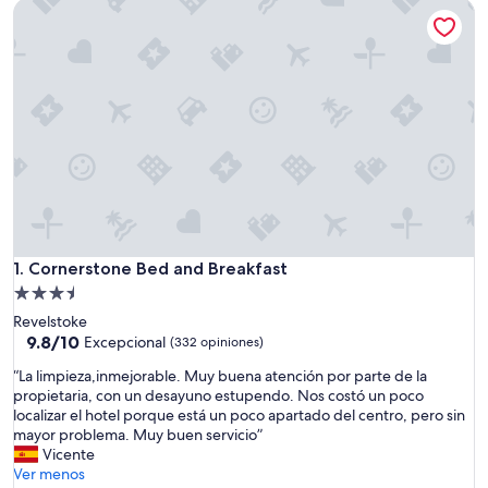
Cornerstone Bed and Breakfast
Cornerstone Bed and Breakfast
1. Cornerstone Bed and Breakfast
Propiedad
de
Revelstoke
3.5
9.8
9.8/10
Excepcional
(332 opiniones)
de
estrellas
“
“La limpieza,inmejorable. Muy buena atención por parte de la
10,
L
propietaria, con un desayuno estupendo. Nos costó un poco
Excepcional,
a
localizar el hotel porque está un poco apartado del centro, pero sin
(332
l
mayor problema. Muy buen servicio”
opiniones)
i
Vicente
m
Ver menos