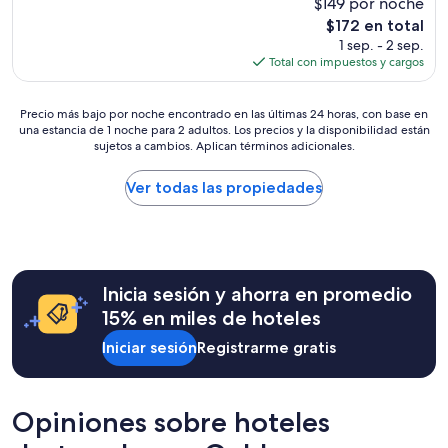
$149 por noche
10,
a
Magnífico,
a
El
$172 en total
(847
t
precio
1 sep. - 2 sep.
opiniones)
e
actual
Total con impuestos y cargos
n
es
c
de
i
Precio
$172
Precio más bajo por noche encontrado en las últimas 24 horas, con base en
una estancia de 1 noche para 2 adultos. Los precios y la disponibilidad están
ó
más
sujetos a cambios. Aplican términos adicionales.
n
bajo
p
por
o
noche
Ver todas las propiedades
r
encontrado
p
en
a
las
r
últimas
t
24
Inicia sesión y ahorra en promedio
e
horas,
d
con
15% en miles de hoteles
e
base
Iniciar sesión
Registrarme gratis
l
en
a
una
p
estancia
r
de
Opiniones sobre hoteles
o
1
p
noche