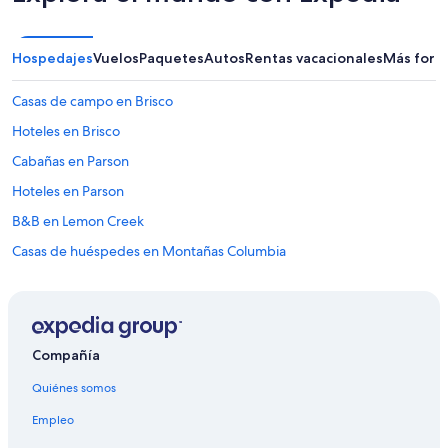
i
n
m
Hospedajes
Vuelos
Paquetes
Autos
Rentas vacacionales
Más form
a
y
Casas de campo en Brisco
o
r
Hoteles en Brisco
p
r
Cabañas en Parson
o
Hoteles en Parson
b
l
B&B en Lemon Creek
e
m
Casas de huéspedes en Montañas Columbia
a
Resorts en Montañas Columbia
.
M
Ranchos en Montañas Columbia
u
y
Villas en Montañas Columbia
Compañía
b
Apartamentos en New Denver
u
Quiénes somos
e
Condominios en Mara
n
Empleo
s
Moteles en Mara
e