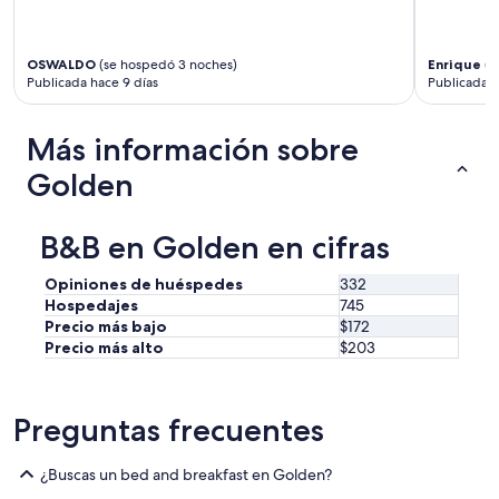
p
e
n
OSWALDO
(se hospedó 3 noches)
Enrique
(s
d
Publicada hace 9 días
Publicada 
o
.
N
Más información sobre
o
s
Golden
c
o
s
B&B en Golden en cifras
t
ó
Opiniones de huéspedes
332
u
Hospedajes
745
n
Precio más bajo
$172
p
Precio más alto
$203
o
c
o
l
Preguntas frecuentes
o
c
a
¿Buscas un bed and breakfast en Golden?
l