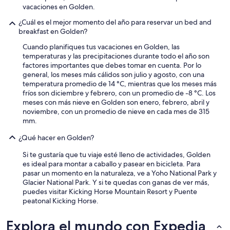
vacaciones en Golden.
c
o
¿Cuál es el mejor momento del año para reservar un bed and
a
breakfast en Golden?
p
a
Cuando planifiques tus vacaciones en Golden, las
r
temperaturas y las precipitaciones durante todo el año son
t
factores importantes que debes tomar en cuenta. Por lo
a
general, los meses más cálidos son julio y agosto, con una
d
temperatura promedio de 14 °C, mientras que los meses más
o
fríos son diciembre y febrero, con un promedio de -8 °C. Los
d
meses con más nieve en Golden son enero, febrero, abril y
e
noviembre, con un promedio de nieve en cada mes de 315
l
mm.
c
e
¿Qué hacer en Golden?
n
Si te gustaría que tu viaje esté lleno de actividades, Golden
t
es ideal para montar a caballo y pasear en bicicleta. Para
r
pasar un momento en la naturaleza, ve a Yoho National Park y
o
Glacier National Park. Y si te quedas con ganas de ver más,
,
puedes visitar Kicking Horse Mountain Resort y Puente
p
peatonal Kicking Horse.
e
r
o
Explora el mundo con Expedia
s