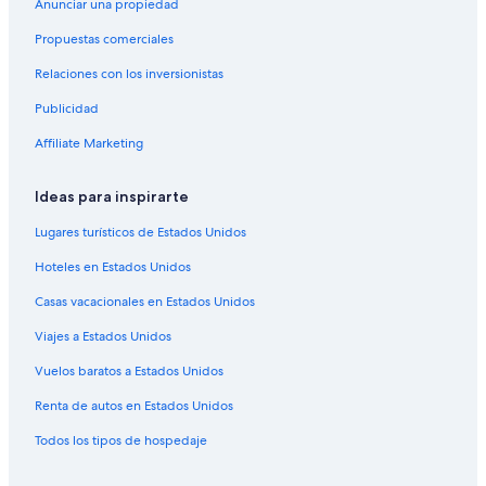
Anunciar una propiedad
Hoteles con aguas termales en Valle de Columbia
r
v
Propuestas comerciales
Centros vacacionales en Columbia Británica Interior
i
Relaciones con los inversionistas
c
Resorts en Columbia Británica Interior
i
Publicidad
Apartamentos en Columbia Británica Interior
o
”
Hostales en Columbia Británica Interior
Affiliate Marketing
Cabañas en Anglemont
Ideas para inspirarte
Hoteles en Trout Lake
Lugares turísticos de Estados Unidos
Hoteles cerca de Glacier National Park
Hoteles en Estados Unidos
Hoteles cerca de Lago Emerald
Casas vacacionales en Estados Unidos
Cabañas en Vermilion Crossing
Viajes a Estados Unidos
Cabañas en Revelstoke
Resorts en Revelstoke
Vuelos baratos a Estados Unidos
Hoteles con casino en Revelstoke
Renta de autos en Estados Unidos
Hoteles con spa en Revelstoke
Todos los tipos de hospedaje
Hoteles baratos en Revelstoke