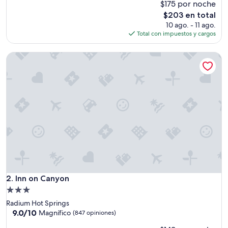
p
$175 por noche
i
El
$203 en total
e
precio
10 ago. - 11 ago.
z
actual
Total con impuestos y cargos
a
es
,
de
Inn on Canyon
i
$203
n
m
e
j
o
r
a
b
l
e
.
M
u
Inn on Canyon
2. Inn on Canyon
y
Propiedad
b
de
Radium Hot Springs
u
3.0
9.0
9.0/10
e
Magnífico
(847 opiniones)
de
n
estrellas