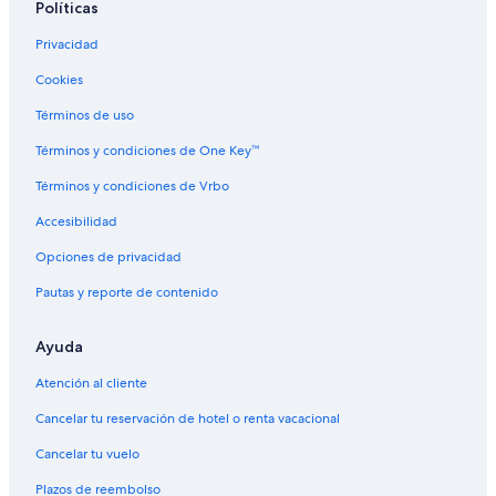
Políticas
Hoteles que aceptan mascotas en Revelstoke
Privacidad
Sandman Hotels en Revelstoke
Cookies
Hoteles en Revelstoke
Moteles en Revelstoke
Términos de uso
Condominios en Sorrento
Términos y condiciones de One Key™
Apartamentos en Sorrento
Términos y condiciones de Vrbo
Hoteles cerca de Yoho National Park
Accesibilidad
B&B en Lake Windermere
Opciones de privacidad
Resorts en Lake Windermere
Pautas y reporte de contenido
Casas de campo en Kaslo
Ayuda
Cabañas en Radium Hot Springs
Casas de campo en Radium Hot Springs
Atención al cliente
Resorts en Radium Hot Springs
Cancelar tu reservación de hotel o renta vacacional
Hoteles baratos en Radium Hot Springs
Cancelar tu vuelo
Hoteles en Radium Hot Springs
Plazos de reembolso