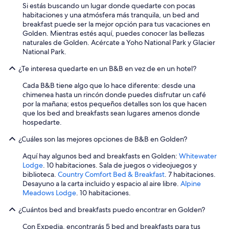
Si estás buscando un lugar donde quedarte con pocas
i
habitaciones y una atmósfera más tranquila, un bed and
z
breakfast puede ser la mejor opción para tus vacaciones en
a
Golden. Mientras estés aquí, puedes conocer las bellezas
r
naturales de Golden. Acércate a Yoho National Park y Glacier
e
National Park.
l
h
¿Te interesa quedarte en un B&B en vez de en un hotel?
o
t
Cada B&B tiene algo que lo hace diferente: desde una
e
chimenea hasta un rincón donde puedes disfrutar un café
l
por la mañana; estos pequeños detalles son los que hacen
p
que los bed and breakfasts sean lugares amenos donde
o
hospedarte.
r
q
¿Cuáles son las mejores opciones de B&B en Golden?
u
e
Aquí hay algunos bed and breakfasts en Golden:
Whitewater
e
Lodge
. 10 habitaciones. Sala de juegos o videojuegos y
s
biblioteca.
Country Comfort Bed & Breakfast
. 7 habitaciones.
t
Desayuno a la carta incluido y espacio al aire libre.
Alpine
á
Meadows Lodge
. 10 habitaciones.
u
n
¿Cuántos bed and breakfasts puedo encontrar en Golden?
p
Con Expedia, encontrarás 5 bed and breakfasts para tus
o