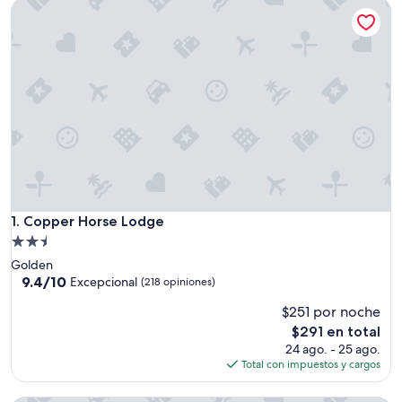
Copper Horse Lodge
Copper Horse Lodge
1. Copper Horse Lodge
Propiedad
de
Golden
2.5
9.4
9.4/10
Excepcional
(218 opiniones)
de
estrellas
$251 por noche
10,
Excepcional,
El
$291 en total
(218
precio
24 ago. - 25 ago.
opiniones)
actual
Total con impuestos y cargos
es
de