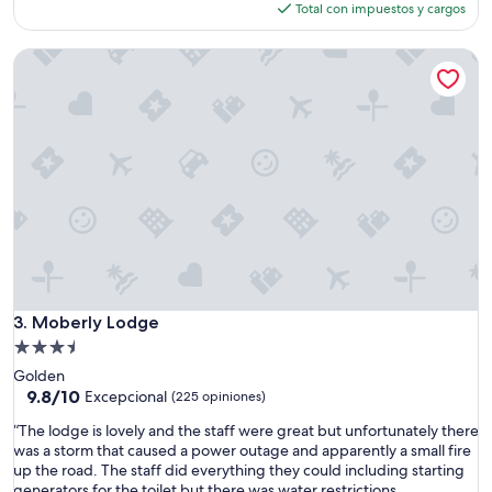
h
actual
Total con impuestos y cargos
a
es
b
de
Moberly Lodge
i
$303
t
a
c
i
o
n
e
s
,
m
u
y
c
Moberly Lodge
3. Moberly Lodge
ó
Propiedad
m
de
Golden
o
3.5
9.8
9.8/10
d
Excepcional
(225 opiniones)
de
o
estrellas
“
“The lodge is lovely and the staff were great but unfortunately there
10,
y
T
was a storm that caused a power outage and apparently a small fire
Excepcional,
b
h
up the road. The staff did everything they could including starting
(225
i
e
generators for the toilet but there was water restrictions