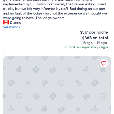
opiniones)
e
l
implemented by BC Hydro. Fortunately the fire was extinguished
n
o
quickly but we felt very informed by staff. Bad timing on our part
e
d
and no fault of the lodge - just not the experience we thought we
q
g
were going to have. The lodge owners...
u
e
Dianne
i
i
Ver menos
p
s
$317 por noche
a
l
d
El
$368 en total
o
o
precio
18 ago. - 19 ago.
v
.
actual
Total con impuestos y cargos
e
S
es
l
i
de
Vagabond Lodge at Kicking Horse Resort
y
l
$368
a
e
n
n
d
c
t
i
h
o
e
s
s
o
t
”
a
f
f
w