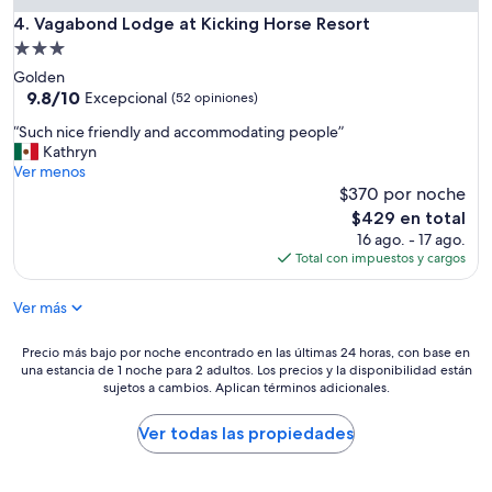
e
Vagabond Lodge at Kicking Horse Resort
4. Vagabond Lodge at Kicking Horse Resort
r
Propiedad
e
de
Golden
g
3.0
9.8
9.8/10
r
Excepcional
(52 opiniones)
de
e
estrellas
“
“Such nice friendly and accommodating people”
10,
a
S
Kathryn
Excepcional,
t
u
Ver menos
(52
b
c
$370 por noche
opiniones)
u
h
t
El
$429 en total
n
u
precio
16 ago. - 17 ago.
i
n
actual
Total con impuestos y cargos
c
f
es
e
o
de
Ver más
f
r
$429
r
t
i
Precio
Precio más bajo por noche encontrado en las últimas 24 horas, con base en
u
e
una estancia de 1 noche para 2 adultos. Los precios y la disponibilidad están
más
n
n
sujetos a cambios. Aplican términos adicionales.
bajo
a
d
por
t
l
noche
Ver todas las propiedades
e
y
encontrado
l
a
en
y
n
las