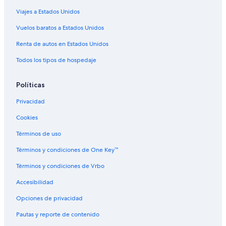
n
Viajes a Estados Unidos
Apartamentos en Panorama
c
l
Hoteles con spa en Panorama
Vuelos baratos a Estados Unidos
u
d
Hoteles con desayuno incluido en Panorama
Renta de autos en Estados Unidos
i
Hoteles en Panorama
n
Todos los tipos de hospedaje
g
Cabañas en Parson
s
Políticas
t
Hoteles en Parson
a
Privacidad
Centros vacacionales en Columbia Británica Interior
r
t
Cookies
Resorts en Columbia Británica Interior
i
n
Apartamentos en Columbia Británica Interior
Términos de uso
g
Hostales en Columbia Británica Interior
g
Términos y condiciones de One Key™
e
Hoteles en Edgewater
Términos y condiciones de Vrbo
n
e
Cabañas en Kootenay Rockies
Accesibilidad
r
Hoteles cerca de Lago Emerald
a
Opciones de privacidad
t
B&B en Lemon Creek
o
Pautas y reporte de contenido
r
Casas de campo en Brisco