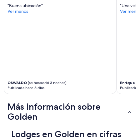
términos
p
"Buena ubicación"
"Una vista
adicionales.
o
Ver menos
Ver meno
w
e
r
o
u
t
a
g
e
a
n
d
a
OSWALDO
(se hospedó 3 noches)
Enrique
(s
p
Publicada hace 6 días
Publicada 
p
a
r
Más información sobre
e
n
Golden
t
l
y
Lodges en Golden en cifras
a