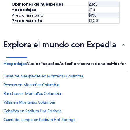
s
Opiniones de huéspedes
2,163
m
Hospedajes
745
a
Precio más bajo
$138
l
Precio más alto
$1,201
l
f
i
r
Explora el mundo con Expedia
e
u
p
t
Hospedajes
Vuelos
Paquetes
Autos
Rentas vacacionales
Más form
h
e
r
Casas de huéspedes en Montañas Columbia
o
Resorts en Montañas Columbia
a
d
Ranchos en Montañas Columbia
.
T
Villas en Montañas Columbia
h
Cabañas en Radium Hot Springs
e
s
Casas de campo en Radium Hot Springs
t
a
Resorts en Radium Hot Springs