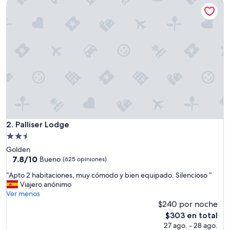
Palliser Lodge
$291
Palliser Lodge
2. Palliser Lodge
Propiedad
de
Golden
2.5
7.8
7.8/10
Bueno
(625 opiniones)
de
estrellas
“
“Apto 2 habitaciones, muy cómodo y bien equipado. Silencioso ”
10,
A
Viajero anónimo
Bueno,
p
Ver menos
(625
t
$240 por noche
opiniones)
o
El
$303 en total
2
precio
27 ago. - 28 ago.