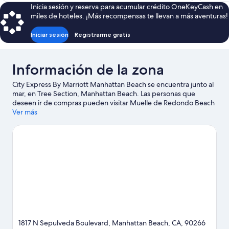
es
Inicia sesión y reserva para acumular crédito OneKeyCash en
de
miles de hoteles. ¡Más recompensas te llevan a más aventuras!
$153
Iniciar sesión
Registrarme gratis
Información de la zona
City Express By Marriott Manhattan Beach se encuentra junto al
mar, en Tree Section, Manhattan Beach. Las personas que
deseen ir de compras pueden visitar Muelle de Redondo Beach
y Centro comercial Del Amo Fashion Center, mientras que
Ver más
quienes quieran apreciar la belleza natural del área pueden ir a
Playa de Dockweiler State y Paseo costero de Venice Beach.
¿Quieres asistir a un evento o partido? Échale un vistazo al
calendario de actividades de SoFi Stadium o Centro de eventos
Kia Forum. Encontrarás muchas opciones para disfrutar del aire
libre con actividades como paseos a pie o ciclismo en senderos.
Visita nuestra guía de Manhattan Beach
1817 N Sepulveda Boulevard, Manhattan Beach, CA, 90266