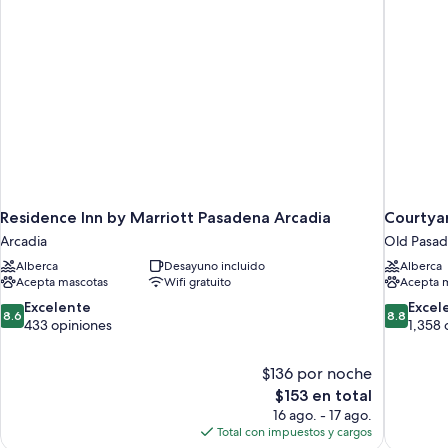
sofá
patio
cama,
vista
(Mobility/Hearing
al
Accessible,
patio
Tub)
(Mobility/Hearing
Accessible,
Tub)
Residence Inn by Marriott Pasadena Arcadia
Courtya
Arcadia
Old Pasa
Alberca
Desayuno incluido
Alberca
Acepta mascotas
Wifi gratuito
Acepta 
8.6
8.8
Excelente
Excel
8.6
8.8
de
de
433 opiniones
1,358 
10,
10,
Excelente,
Excelente
$136 por noche
433
1,358
El
$153 en total
opiniones
opiniones
precio
16 ago. - 17 ago.
actual
Total con impuestos y cargos