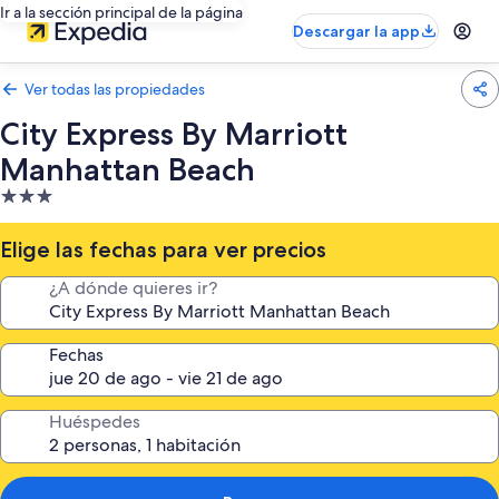
Ir a la sección principal de la página
Descargar la app
Ver todas las propiedades
City Express By Marriott
Manhattan Beach
Propiedad
de
3.0
Elige las fechas para ver precios
estrellas
¿A dónde quieres ir?
Fechas
Huéspedes