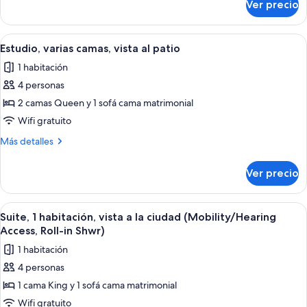
Ver precio
Estudio,
size
1
y
cama
Abrir
Estudio, varias camas, vista al patio |
sofá
8
Queen
Estudio, varias camas, vista al patio
todas
size
cama,
1 habitación
y
las
vista
sofá
4 personas
fotos
al
cama,
de
2 camas Queen y 1 sofá cama matrimonial
patio
vista
Estudio,
al
Wifi gratuito
patio
varias
Más
Más detalles
camas,
detalles
vista
sobre
Ver precio
Estudio,
al
varias
patio
camas,
Abrir
Habitación de hotel con cama, escritor
6
vista
Suite, 1 habitación, vista a la ciudad (Mobility/Hearing
todas
al
Access, Roll-in Shwr)
patio
las
1 habitación
fotos
4 personas
de
1 cama King y 1 sofá cama matrimonial
Suite,
1
Wifi gratuito