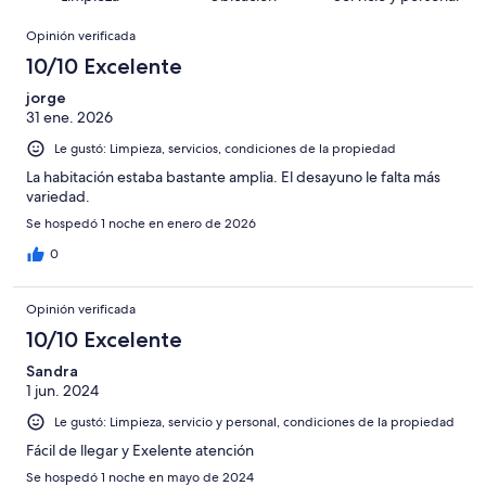
opiniones
77
Terrible.
1003
en
Opiniones
de
Basada
opiniones
Opinión verificada
30
1003
en
de
10/10 Excelente
opiniones
31
1003
de
jorge
opiniones
31 ene. 2026
1003
opiniones
Le gustó: Limpieza, servicios, condiciones de la propiedad
La habitación estaba bastante amplia. El desayuno le falta más
variedad.
Se hospedó 1 noche en enero de 2026
0
Opinión verificada
10/10 Excelente
Sandra
1 jun. 2024
Le gustó: Limpieza, servicio y personal, condiciones de la propiedad
Fácil de llegar y Exelente atención
Se hospedó 1 noche en mayo de 2024