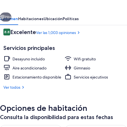
By
Marriott
erior
Siguiente
Manhattan
70+
Resumen
Habitaciones
Ubicación
Políticas
Beach
Opiniones
Excelente
8.8
Ver las 1,003 opiniones
8.8 de 10,
Servicios principales
Desayuno incluido
Wifi gratuito
Aire acondicionado
Gimnasio
Estacionamiento disponible
Servicios ejecutivos
Servicio de la propiedad
Ver todos
Opciones de habitación
Consulta la disponibilidad para estas fechas