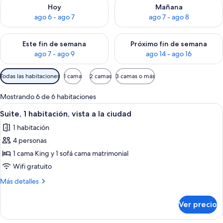
Consulta la disponibilidad para hoy ago 6 - ago 7
Consulta la disponibilidad pa
Hoy
Mañana
ago 6 - ago 7
ago 7 - ago 8
Consulta la disponibilidad para este fin de semana ago 7 - ag
Consulta la disponibilidad par
Este fin de semana
Próximo fin de semana
ago 7 - ago 9
ago 14 - ago 16
Filtros
Todas las habitaciones
1 cama
2 camas
3 camas o más
disponibles
para
Mostrando 6 de 6 habitaciones
las
Abrir
Habitación de hotel con cama, escritor
13
Suite, 1 habitación, vista a la ciudad
habitaciones
todas
1 habitación
las
4 personas
fotos
de
1 cama King y 1 sofá cama matrimonial
Suite,
Wifi gratuito
1
Más
Más detalles
habitación,
detalles
vista
sobre
Ver precio
Suite,
a
1
la