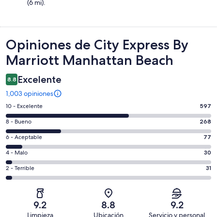
(6 mi).
Opiniones
Opiniones de City Express By
Marriott Manhattan Beach
Excelente
8.8
1,003 opiniones
Puntuación
10 - Excelente
597
de
Puntuación
8 - Bueno
268
10,
de
es
Puntuación
6 - Aceptable
77
8,
decir,
de
es
Puntuación
4 - Malo
30
Excelente.
6,
decir,
de
Basada
es
Puntuación
2 - Terrible
31
Bueno.
4,
en
decir,
de
Basada
es
597
Aceptable.
2,
en
decir,
de
Basada
es
268
Malo.
9.2
8.8
9.2
1003
en
decir,
de
Basada
Limpieza
Ubicación
Servicio y personal