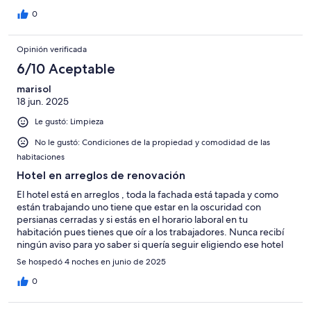
0
Opinión verificada
6/10 Aceptable
marisol
18 jun. 2025
Le gustó: Limpieza
No le gustó: Condiciones de la propiedad y comodidad de las
habitaciones
Hotel en arreglos de renovación
El hotel está en arreglos , toda la fachada está tapada y como
están trabajando uno tiene que estar en la oscuridad con
persianas cerradas y si estás en el horario laboral en tu
habitación pues tienes que oír a los trabajadores. Nunca recibí
ningún aviso para yo saber si quería seguir eligiendo ese hotel
sabiendo que no iba a ser Cómodo en época de renovaciones
Se hospedó 4 noches en junio de 2025
0