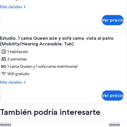
habitación,
Más
Más detalles
vista
detalles
sobre
a
Ver precio
Suite,
la
1
ciudad
habitación,
Abrir
Ropa de cama de alta calidad y caja de
8
(Mobility/Hearing
vista
Estudio, 1 cama Queen size y sofá cama, vista al patio
todas
a
Access,
(Mobility/Hearing Accessible, Tub)
la
las
Roll-
1 habitación
ciudad
fotos
in
(Mobility/Hearing
2 personas
de
Access,
Shwr)
1 cama Queen y 1 sofá cama matrimonial
Estudio,
Roll-
in
1
Wifi gratuito
Shwr)
cama
Más
Más detalles
Queen
detalles
sobre
size
Ver precio
Estudio,
y
1
sofá
cama
También podría interesarte
cama,
Queen
size
vista
y
Residence Inn by Marriott Pasadena Arcadia
Courtyar
Anuncio
Anuncio
al