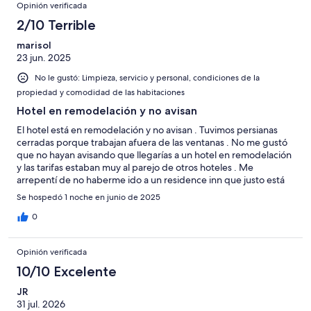
Opinión verificada
2/10 Terrible
marisol
23 jun. 2025
No le gustó: Limpieza, servicio y personal, condiciones de la
propiedad y comodidad de las habitaciones
Hotel en remodelación y no avisan
El hotel está en remodelación y no avisan . Tuvimos persianas
cerradas porque trabajan afuera de las ventanas . No me gustó
que no hayan avisando que llegarías a un hotel en remodelación
y las tarifas estaban muy al parejo de otros hoteles . Me
arrepentí de no haberme ido a un residence inn que justo está
enfrente y además ofrece alberca
Se hospedó 1 noche en junio de 2025
0
Opinión verificada
10/10 Excelente
JR
31 jul. 2026