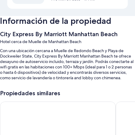
Información de la propiedad
City Express By Marriott Manhattan Beach
Hotel cerca de Muelle de Manhattan Beach
Con una ubicación cercana a Muelle de Redondo Beach y Playa de
Dockweiler State, City Express By Marriott Manhattan Beach te ofrece
desayuno de autoservicio incluido, terraza y jardín. Podrás conectarte al
wifi gratis en las habitaciones con 100+ Mbps (ideal para 1 o 2 personas
o hasta 6 dispositivos) de velocidad y encontrarás diversos servicios,
como servicio de lavandería o tintorería and lobby con chimenea.
Estos son algunos servicios adicionales:
Propiedades similares
Estacionamiento (con cargo), estación de carga para vehículos
eléctricos y check-out exprés
Belamar Hotel Manhattan Beach, Tapestry Collection by Hilto
Residenc
Resguardo de equipaje, televisión en el lobby y salas de juntas
Muebles de exterior, máquina expendedora y caja de seguridad en
la recepción
Los huéspedes suelen dejar buenas opiniones sobre aspectos como