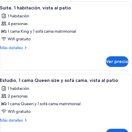
habitación,
Abrir
Una sala moderna con sofá, una mesa d
ciudad
13
vista
Suite, 1 habitación, vista al patio
todas
a
1 habitación
la
las
ciudad
4 personas
fotos
de
1 cama King y 1 sofá cama matrimonial
Suite,
Wifi gratuito
1
Más
Más detalles
habitación,
detalles
vista
sobre
Ver precio
Suite,
al
1
patio
habitación,
Abrir
Ropa de cama de alta calidad y caja de
13
vista
Estudio, 1 cama Queen size y sofá cama, vista al patio
todas
al
1 habitación
patio
las
2 personas
fotos
de
1 cama Queen y 1 sofá cama matrimonial
Estudio,
Wifi gratuito
1
Más
Más detalles
cama
detalles
Queen
sobre