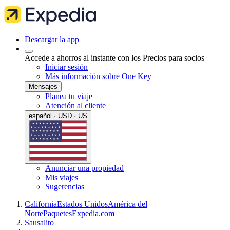
Descargar la app
Accede a ahorros al instante con los Precios para socios
Iniciar sesión
Más información sobre One Key
Mensajes
Planea tu viaje
Atención al cliente
español · USD · US
Anunciar una propiedad
Mis viajes
Sugerencias
California
Estados Unidos
América del
Norte
Paquetes
Expedia.com
Sausalito