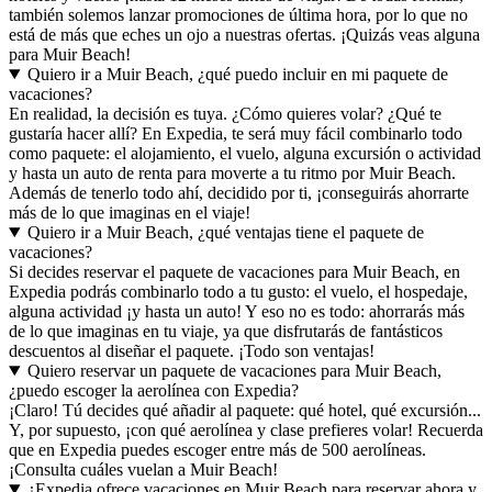
también solemos lanzar promociones de última hora, por lo que no
está de más que eches un ojo a nuestras ofertas. ¡Quizás veas alguna
para Muir Beach!
Quiero ir a Muir Beach, ¿qué puedo incluir en mi paquete de
vacaciones?
En realidad, la decisión es tuya. ¿Cómo quieres volar? ¿Qué te
gustaría hacer allí? En Expedia, te será muy fácil combinarlo todo
como paquete: el alojamiento, el vuelo, alguna excursión o actividad
y hasta un auto de renta para moverte a tu ritmo por Muir Beach.
Además de tenerlo todo ahí, decidido por ti, ¡conseguirás ahorrarte
más de lo que imaginas en el viaje!
Quiero ir a Muir Beach, ¿qué ventajas tiene el paquete de
vacaciones?
Si decides reservar el paquete de vacaciones para Muir Beach, en
Expedia podrás combinarlo todo a tu gusto: el vuelo, el hospedaje,
alguna actividad ¡y hasta un auto! Y eso no es todo: ahorrarás más
de lo que imaginas en tu viaje, ya que disfrutarás de fantásticos
descuentos al diseñar el paquete. ¡Todo son ventajas!
Quiero reservar un paquete de vacaciones para Muir Beach,
¿puedo escoger la aerolínea con Expedia?
¡Claro! Tú decides qué añadir al paquete: qué hotel, qué excursión...
Y, por supuesto, ¡con qué aerolínea y clase prefieres volar! Recuerda
que en Expedia puedes escoger entre más de 500 aerolíneas.
¡Consulta cuáles vuelan a Muir Beach!
¿Expedia ofrece vacaciones en Muir Beach para reservar ahora y