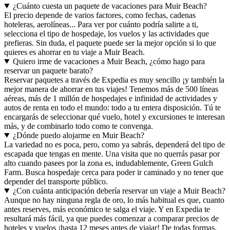
¿Cuánto cuesta un paquete de vacaciones para Muir Beach?
El precio depende de varios factores, como fechas, cadenas
hoteleras, aerolíneas... Para ver por cuánto podría salirte a ti,
selecciona el tipo de hospedaje, los vuelos y las actividades que
prefieras. Sin duda, el paquete puede ser la mejor opción si lo que
quieres es ahorrar en tu viaje a Muir Beach.
Quiero irme de vacaciones a Muir Beach, ¿cómo hago para
reservar un paquete barato?
Reservar paquetes a través de Expedia es muy sencillo ¡y también la
mejor manera de ahorrar en tus viajes! Tenemos más de 500 líneas
aéreas, más de 1 millón de hospedajes e infinidad de actividades y
autos de renta en todo el mundo: todo a tu entera disposición. Tú te
encargarás de seleccionar qué vuelo, hotel y excursiones te interesan
más, y de combinarlo todo como te convenga.
¿Dónde puedo alojarme en Muir Beach?
La variedad no es poca, pero, como ya sabrás, dependerá del tipo de
escapada que tengas en mente. Una visita que no querrás pasar por
alto cuando pasees por la zona es, indudablemente, Green Gulch
Farm. Busca hospedaje cerca para poder ir caminado y no tener que
depender del transporte público.
¿Con cuánta anticipación debería reservar un viaje a Muir Beach?
Aunque no hay ninguna regla de oro, lo más habitual es que, cuanto
antes reserves, más económico te salga el viaje. Y en Expedia te
resultará más fácil, ya que puedes comenzar a comparar precios de
hoteles y vuelos ¡hasta 12 meses antes de viajar! De todas formas,