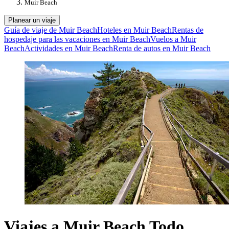
Muir Beach
Planear un viaje
Guía de viaje de Muir Beach
Hoteles en Muir Beach
Rentas de
hospedaje para las vacaciones en Muir Beach
Vuelos a Muir
Beach
Actividades en Muir Beach
Renta de autos en Muir Beach
Viajes a Muir Beach Todo