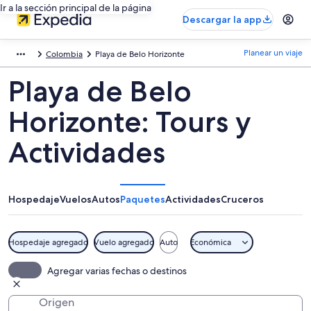
Ir a la sección principal de la página
Descargar la app
Planear un viaje
Colombia
Playa de Belo Horizonte
Playa de Belo
Horizonte: Tours y
Actividades
Hospedaje
Vuelos
Autos
Paquetes
Actividades
Cruceros
Hospedaje agregado
Vuelo agregado
Auto
Económica
Agregar varias fechas o destinos
Origen