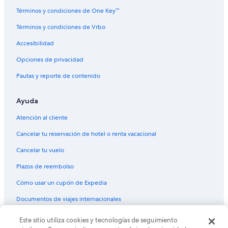
Términos y condiciones de One Key™
Términos y condiciones de Vrbo
Accesibilidad
Opciones de privacidad
Pautas y reporte de contenido
Ayuda
Atención al cliente
Cancelar tu reservación de hotel o renta vacacional
Cancelar tu vuelo
Plazos de reembolso
Cómo usar un cupón de Expedia
Documentos de viajes internacionales
© 2026 Expedia, Inc., una empresa de Expedia Group. Todos los
Este sitio utiliza cookies y tecnologías de seguimiento
derechos reservados. Expedia y el logo de Expedia son marcas