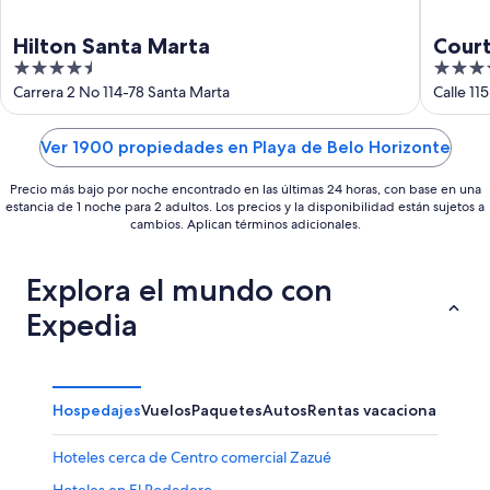
Hilton Santa Marta
Court
4.5
3.5
Resor
out
out
Carrera 2 No 114-78 Santa Marta
of
of
5
5
Ver 1900 propiedades en Playa de Belo Horizonte
Precio más bajo por noche encontrado en las últimas 24 horas, con base en una
estancia de 1 noche para 2 adultos. Los precios y la disponibilidad están sujetos a
cambios. Aplican términos adicionales.
Explora el mundo con
Expedia
Hospedajes
Vuelos
Paquetes
Autos
Rentas vacacionales
Hoteles cerca de Centro comercial Zazué
Hoteles en El Rodadero