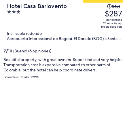
El
Hotel Casa Barlovento
$451
precio
$287
3
era
out
por persona
de
of
23 sep - 26 sep
precio hace 1 día
$451
5
Incl. vuelo redondo
y
Aeropuerto Internacional de Bogotá-El Dorado (BOG) a Santa
ahora
Marta (SMR)
es
7
/
10
¡Bueno! (6 opiniones)
de
$287
Beautiful property, with great owners. Super kind and very helpful.
Transportation cost is expensive compared to other parts of
por
Colombia, but the hotel can help coordinate drivers.
persona
Enviada el 13 abr. 2025