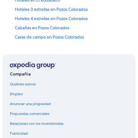
Hoteles 3 estrellas en Pozos Colorados
Hoteles 4 estrellas en Pozos Colorados
Cabañas en Pozos Colorados
Casas de campo en Pozos Colorados
Casas vacacionales en Pozos Colorados
Resorts en Pozos Colorados
Apartamentos en Pozos Colorados
Hoteles con spa en Pozos Colorados
Compañía
Hoteles en la playa en Pozos Colorados
Quiénes somos
Hoteles históricos en Pozos Colorados
Empleo
Hoteles con bar en Pozos Colorados
Anunciar una propiedad
Hoteles con desayuno incluido en Pozos Colorados
Propuestas comerciales
Hoteles con traslado del/al aeropuerto en Pozos
Relaciones con los inversionistas
Colorados
Publicidad
Hoteles Estelar en Pozos Colorados