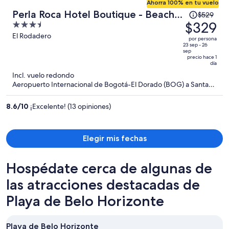
Ahorra 100% en tu vuelo
El
Perla Roca Hotel Boutique - Beach
$529
precio
$329
3.5
Front
era
out
El Rodadero
por persona
de
of
23 sep - 26
sep
$529
5
precio hace 1
día
y
Incl. vuelo redondo
ahora
Aeropuerto Internacional de Bogotá-El Dorado (BOG) a Santa
es
Marta (SMR)
de
8.6
/
10
¡Excelente! (13 opiniones)
$329
por
persona
Elegir mis fechas
Hospédate cerca de algunas de
las atracciones destacadas de
Playa de Belo Horizonte
Playa de Belo Horizonte