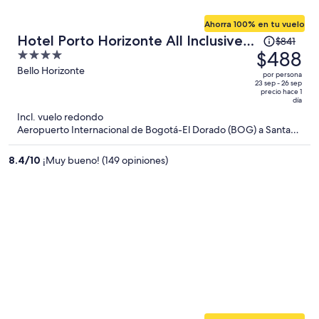
Ahorra 100% en tu vuelo
El
Hotel Porto Horizonte All Inclusive
$841
precio
$488
4
by oxoHotel
era
out
Bello Horizonte
por persona
de
of
23 sep - 26 sep
precio hace 1
$841
5
día
y
Incl. vuelo redondo
ahora
Aeropuerto Internacional de Bogotá-El Dorado (BOG) a Santa
Marta (SMR)
es
de
8.4
/
10
¡Muy bueno! (149 opiniones)
$488
por
persona