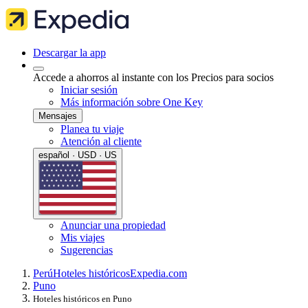
Descargar la app
Accede a ahorros al instante con los Precios para socios
Iniciar sesión
Más información sobre One Key
Mensajes
Planea tu viaje
Atención al cliente
español · USD · US
Anunciar una propiedad
Mis viajes
Sugerencias
Perú
Hoteles históricos
Expedia.com
Puno
Hoteles históricos en Puno