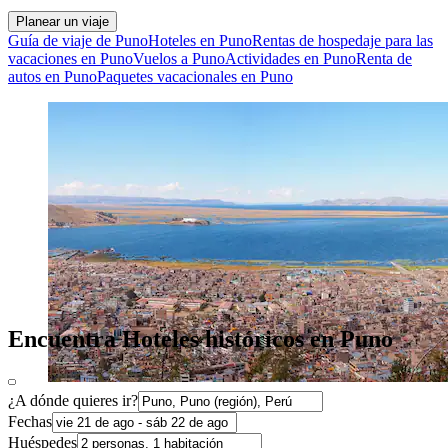
Planear un viaje
Guía de viaje de Puno
Hoteles en Puno
Rentas de hospedaje para las
vacaciones en Puno
Vuelos a Puno
Actividades en Puno
Renta de
autos en Puno
Paquetes vacacionales en Puno
Encuentra Hoteles históricos en Puno
¿A dónde quieres ir?
Fechas
Huéspedes