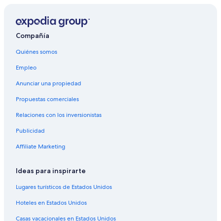
Hoteles en Sun Valley
Hoteles en Washington Park West
Compañía
Hoteles cerca de Estadio Broncos Stadium at Mile High
Quiénes somos
Cabañas en Denver
Empleo
Hoteles románticos en Denver
Anunciar una propiedad
Hoteles baratos en Denver
Propuestas comerciales
Hoteles en Denver
Relaciones con los inversionistas
Moteles en Denver
Publicidad
Hoteles en Lincoln Park
Hoteles cerca de Centro comercial Belmar
Affiliate Marketing
Hoteles en South Alameda
Ideas para inspirarte
Hoteles 5 estrellas en Villa Park
Lugares turísticos de Estados Unidos
Hoteles 5 estrellas en West Colfax
Hoteles en Estados Unidos
Hoteles en West Colfax
Casas vacacionales en Estados Unidos