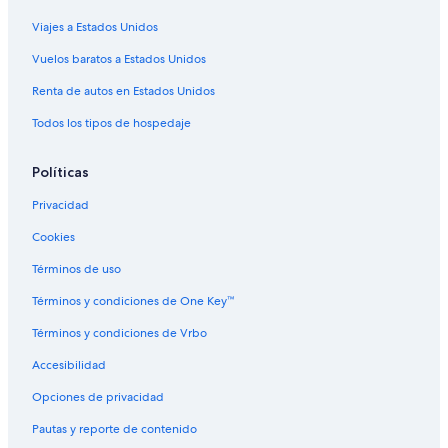
Condominios en Estación de tren Sports Authority Field - Mile High
Viajes a Estados Unidos
Hoteles cerca de Estación de tren Sports Authority Field - Mile High
B&B en Lakewood
Vuelos baratos a Estados Unidos
Cabañas en Lakewood
Renta de autos en Estados Unidos
Hoteles de lujo en Lakewood
Todos los tipos de hospedaje
Hoteles románticos en Lakewood
Políticas
Hoteles baratos en Lakewood
Privacidad
Hoteles en Lakewood
Cookies
Villas en Lakewood
Hoteles en Westwood
Términos de uso
Apartamentos en Estación de tren Alameda
Términos y condiciones de One Key™
Hoteles cerca de Estación de tren Alameda
Términos y condiciones de Vrbo
Casas de ciudad en Estación de tren 10th - Osage
Accesibilidad
Hoteles cerca de Lucky Strike Lanes
Opciones de privacidad
Hoteles familiares en Baker
Pautas y reporte de contenido