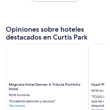
encontrado
a
en
c
las
i
últimas
o
24
n
horas,
a
Opiniones sobre hoteles
con
d
base
o
destacados en Curtis Park
en
e
una
l
estancia
c
Magnolia Hotel Denver, A Tribute Portfolio Hotel
Hyatt Place
de
o
1
c
noche
h
para
e
2
.
adultos.
D
Los
e
precios
f
Magnolia Hotel Denver, A Tribute Portfolio
Hyatt Plac
y
i
Hotel
la
n
10/10
Excelen
disponibilidad
i
10/10
Excelente
"TODO FUE E
están
t
"Excelente atención y servicio"
que las opci
sujetos
i
Ver menos
disponibles
a
v