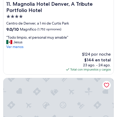
n
o
Magnolia Hotel Denver, A Tribute Portfolio Hotel
11. Magnolia Hotel Denver, A Tribute
i
c
Portfolio Hotel
d
a
a
Propiedad
s
d
s
de
Centro de Denver, a 1 mi de Curtis Park
e
i
4.0
9.0
9.0/10
Magnífico
(1,752 opiniones)
s
o
estrellas
de
n
n
“
“Todo limpio, el personal muy amable”
10,
e
a
T
Jesus
Magnífico,
c
l
o
Ver menos
(1,752
e
l
d
opiniones)
s
$124 por noche
y
o
a
”
El
$144 en total
l
r
.
precio
23 ago. - 24 ago.
i
i
P
actual
Total con impuestos y cargos
m
a
o
es
p
s
o
de
i
Vīb Hotel by Best Western Denver RiNo
.
r
$144
o
”
b
,
r
e
e
l
a
p
k
e
f
r
a
s