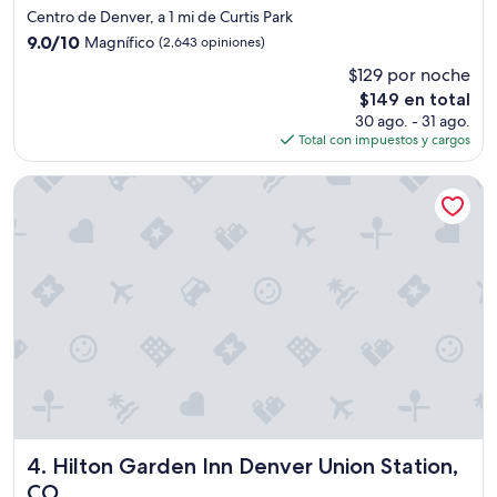
r
de
Centro de Denver, a 1 mi de Curtis Park
w
4.0
9.0
9.0/10
Magnífico
(2,643 opiniones)
a
estrellas
de
l
$129 por noche
10,
k
El
$149 en total
Magnífico,
t
precio
(2,643
30 ago. - 31 ago.
o
actual
opiniones)
Total con impuestos y cargos
a
es
l
de
Hilton Garden Inn Denver Union Station, CO
m
$149
o
s
t
e
v
e
r
y
t
h
i
n
g
Hilton Garden Inn Denver Union Station, CO
4. Hilton Garden Inn Denver Union Station,
.
L
CO