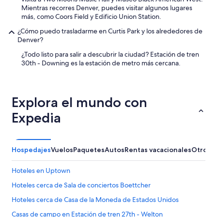
Mientras recorres Denver, puedes visitar algunos lugares
más, como Coors Field y Edificio Union Station.
¿Cómo puedo trasladarme en Curtis Park y los alrededores de
Denver?
¿Todo listo para salir a descubrir la ciudad? Estación de tren
30th - Downing es la estación de metro más cercana.
Explora el mundo con
Expedia
Hospedajes
Vuelos
Paquetes
Autos
Rentas vacacionales
Otros
M
Hoteles en Uptown
Hoteles cerca de Sala de conciertos Boettcher
Hoteles cerca de Casa de la Moneda de Estados Unidos
Casas de campo en Estación de tren 27th - Welton