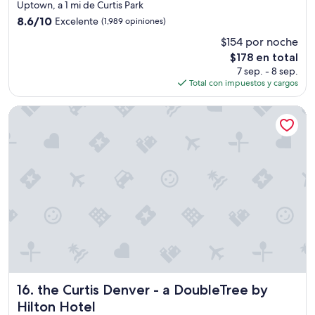
de
Uptown, a 1 mi de Curtis Park
a
4.0
8.6
8.6/10
Excelente
p
(1,989 opiniones)
estrellas
de
e
$154 por noche
10,
d
El
$178 en total
Excelente,
e
precio
(1,989
7 sep. - 8 sep.
s
actual
opiniones)
Total con impuestos y cargos
t
es
r
de
e
the Curtis Denver - a DoubleTree by Hilton Hotel
$178
s
,
l
a
s
h
a
b
i
t
a
c
i
the Curtis Denver - a DoubleTree by Hilton Hotel
o
16. the Curtis Denver - a DoubleTree by
n
Hilton Hotel
e