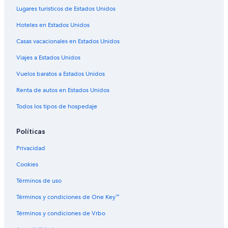
Lugares turísticos de Estados Unidos
Hilton Hotels en Denver
Hoteles en Estados Unidos
Hoteles con casino en Denver
Casas vacacionales en Estados Unidos
Hoteles de golf en Denver
Viajes a Estados Unidos
Hoteles con spa en Denver
Hoteles de ski en Denver
Vuelos baratos a Estados Unidos
Hoteles en la playa en Denver
Renta de autos en Estados Unidos
Hoteles familiares en Denver
Todos los tipos de hospedaje
Hoteles románticos en Denver
Políticas
Hoteles baratos en Denver
Privacidad
Hoteles cerca del acuario en Denver
Cookies
Hoteles cerca del lago en Denver
Hoteles con cocina en Denver
Términos de uso
Hoteles con desayuno incluido en Denver
Términos y condiciones de One Key™
Hoteles con estacionamiento en Denver
Términos y condiciones de Vrbo
Hoteles con área de juegos en Denver