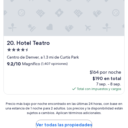
r
i
a
s
o
p
c
i
Hotel Teatro
20. Hotel Teatro
o
n
Propiedad
e
de
Centro de Denver, a 1.3 mi de Curtis Park
s
4.5
d
9.2
9.2/10
Magnífico
(1,407 opiniones)
estrellas
o
de
$164 por noche
n
10,
El
$190 en total
d
Magnífico,
precio
e
(1,407
7 sep. - 8 sep.
actual
d
opiniones)
Total con impuestos y cargos
es
e
de
j
Precio
$190
Precio más bajo por noche encontrado en las últimas 24 horas, con base en
a
una estancia de 1 noche para 2 adultos. Los precios y la disponibilidad están
más
r
sujetos a cambios. Aplican términos adicionales.
bajo
e
por
s
noche
Ver todas las propiedades
t