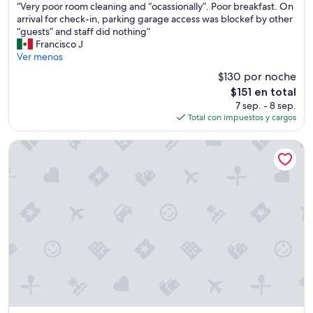
a
“
“Very poor room cleaning and “ocassionally”. Poor breakfast. On
10,
b
V
arrival for check-in, parking garage access was blockef by other
Excelente,
i
e
“guests” and staff did nothing”
(2,016
t
r
Francisco J
opiniones)
a
y
Ver menos
c
p
$130 por noche
i
o
ó
El
$151 en total
o
n
precio
7 sep. - 8 sep.
r
a
actual
Total con impuestos y cargos
r
m
es
o
p
de
o
Magnolia Hotel Denver, A Tribute Portfolio Hotel
l
$151
m
i
c
a
l
y
e
c
a
o
n
n
i
l
n
a
g
s
a
a
n
m
d
e
“