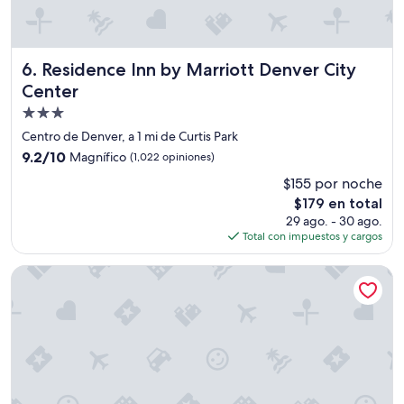
o
J
u
i
Residence Inn by Marriott Denver City Center
6. Residence Inn by Marriott Denver City
c
Center
e
j
Propiedad
u
de
Centro de Denver, a 1 mi de Curtis Park
s
3.0
9.2
9.2/10
Magnífico
(1,022 opiniones)
t
estrellas
de
1
$155 por noche
10,
b
El
$179 en total
Magnífico,
l
precio
(1,022
29 ago. - 30 ago.
o
actual
opiniones)
Total con impuestos y cargos
c
es
k
de
Holiday Inn Express Denver Downtown by IHG
a
$179
w
a
y
.
P
r
o
p