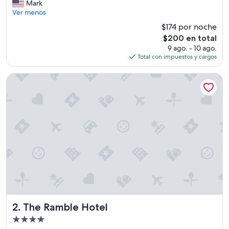
o
Mark
c
Ver menos
a
$174 por noche
t
El
$200 en total
i
precio
9 ago. - 10 ago.
o
actual
Total con impuestos y cargos
n
es
i
de
s
The Ramble Hotel
$200
p
e
r
f
e
c
t
f
o
r
t
h
e
N
The Ramble Hotel
2. The Ramble Hotel
o
Propiedad
r