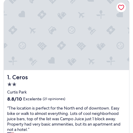
Ceros
Ceros
1. Ceros
Propiedad
de
Curtis Park
2.0
8.8
8.8/10
Excelente
(21 opiniones)
estrellas
de
“
“The location is perfect for the North end of downtown. Easy
10,
T
bike or walk to almost everything. Lots of cool neighborhood
Excelente,
h
juice bars, top of the list was Campo Juice just 1 block away.
(21
e
Property had very basic ammenities, but its an apartment and
opiniones)
l
not a hotel.”