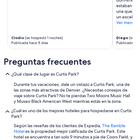
dormimos en
cambios.
a
estaban nad
Aplican
m
una queja. 
términos
e
un excelente
adicionales.
n
Ver menos
t
e
r
Clodio
(se hospedó 1 noches)
Diego
(se ho
e
Publicada hace 5 días
Publicada hace
g
r
e
Preguntas frecuentes
s
a
¿Qué clase de lugar es Curtis Park?
r
í
Durante tus vacaciones, dale un vistazo a Curtis Park, una de
a
las zonas más atractivas de Denver. ¿Necesitas consejos de
.
viaje sobre Curtis Park? No te pierdas Two Moons Music Hall
”
y Museo Black American West mientras estás en la zona.
¿Cuál es uno de los mejores hoteles para hospedarse en Curtis
Park?
Según las reseñas de los clientes de Expedia,
The Ramble
Hotel
es la propiedad mejor calificada de Curtis Park. Este
hotel se encuentra a tan solo 9 minutos a pie de Coors Field, y