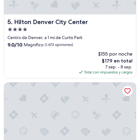
e
b
a
Hilton Denver City Center
r
5. Hilton Denver City Center
s
Propiedad
,
de
Centro de Denver, a 1 mi de Curtis Park
t
4.0
o
9.0
9.0/10
Magnífico
(1,673 opiniones)
p
estrellas
de
$155 por noche
o
10,
f
El
$179 en total
Magnífico,
t
precio
(1,673
7 sep. - 8 sep.
h
actual
opiniones)
Total con impuestos y cargos
e
es
l
de
Residence Inn by Marriott Denver City Center
i
$179
s
t
w
a
s
C
a
m
p