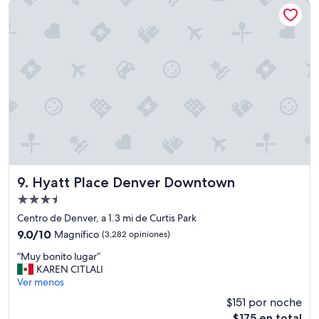
Hyatt Place Denver Downtown
t
$234
n
a
e
h
s
o
e
t
x
e
c
l
e
.
l
”
e
n
t
e
,
c
Hyatt Place Denver Downtown
9. Hyatt Place Denver Downtown
e
Propiedad
r
de
c
Centro de Denver, a 1.3 mi de Curtis Park
3.5
a
9.0
9.0/10
Magnífico
(3,282 opiniones)
d
estrellas
de
“
e
“Muy bonito lugar”
10,
M
U
KAREN CITLALI
Magnífico,
u
n
Ver menos
(3,282
y
i
opiniones)
$151 por noche
b
o
El
$175 en total