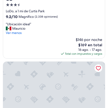
o
Propiedad
t
de
LoDo, a 1 mi de Curtis Park
s
3.5
o
9.2
9.2/10
Magnífico
(2,338 opiniones)
f
estrellas
de
“
“Ubicación ideal”
c
10,
U
Mauricio
o
Magnífico,
b
Ver menos
o
(2,338
i
l
opiniones)
$146 por noche
c
n
El
$169 en total
a
e
precio
16 ago. - 17 ago.
c
i
actual
Total con impuestos y cargos
i
g
es
ó
h
de
n
b
Hilton Denver City Center
$169
i
o
d
r
e
h
a
o
l
o
”
d
j
u
i
c