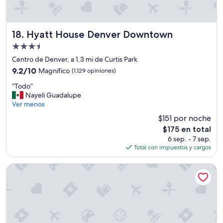
n
e
s
p
Hyatt House Denver Downtown
18. Hyatt House Denver Downtown
a
c
Propiedad
i
de
Centro de Denver, a 1.3 mi de Curtis Park
o
3.5
9.2
9.2/10
Magnífico
(1,129 opiniones)
.
estrellas
de
E
“
“Todo”
10,
l
T
Nayeli Guadalupe
Magnífico,
e
o
Ver menos
(1,129
s
d
opiniones)
t
$151 por noche
o
a
El
$175 en total
”
c
precio
6 sep. - 7 sep.
i
actual
Total con impuestos y cargos
o
es
n
de
Cambria Hotel Denver Downtown RiNo
a
$175
m
i
e
n
t