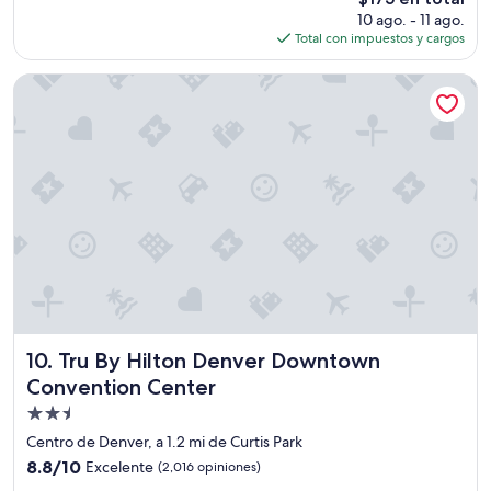
o
n
precio
10 ago. - 11 ago.
n
S
actual
Total con impuestos y cargos
i
t
es
t
a
de
o
t
Tru By Hilton Denver Downtown Convention Center
$175
l
i
u
o
g
n
a
y
r
d
”
e
1
6
t
h
s
t
r
e
Tru By Hilton Denver Downtown Convention Center
10. Tru By Hilton Denver Downtown
e
Convention Center
t
Propiedad
.
M
de
Centro de Denver, a 1.2 mi de Curtis Park
a
2.5
8.8
8.8/10
Excelente
(2,016 opiniones)
h
estrellas
de