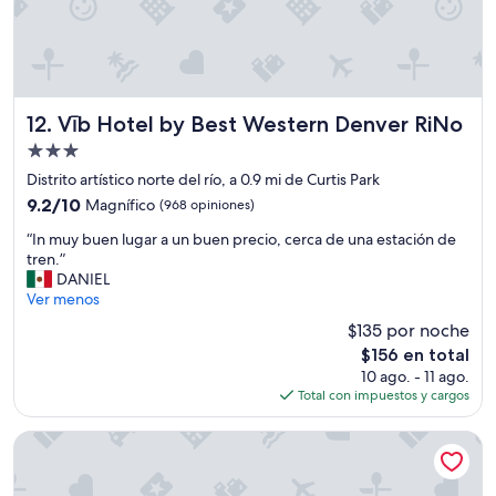
s
o
t
n
.
a
O
l
n
m
a
u
Vīb Hotel by Best Western Denver RiNo
12. Vīb Hotel by Best Western Denver RiNo
r
y
Propiedad
r
a
i
de
m
Distrito artístico norte del río, a 0.9 mi de Curtis Park
v
3.0
a
9.2
9.2/10
Magnífico
(968 opiniones)
a
b
estrellas
de
l
“
l
“In muy buen lugar a un buen precio, cerca de una estación de
10,
f
I
e
tren.”
Magnífico,
o
n
”
DANIEL
(968
r
m
Ver menos
opiniones)
c
u
$135 por noche
h
y
e
El
$156 en total
b
c
precio
10 ago. - 11 ago.
u
k
actual
Total con impuestos y cargos
e
-
es
n
i
de
l
Home2 Suites by Hilton Denver Downtown Convention Cen
n
$156
u
,
g
p