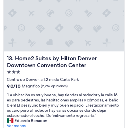
a
a
r
r
a
k
u
i
n
n
b
g
u
g
e
a
n
r
p
a
r
g
e
Home2 Suites by Hilton Denver Downtown Convention Ce
13. Home2 Suites by Hilton Denver
e
c
Downtown Convention Center
a
i
c
Propiedad
o
c
,
de
Centro de Denver, a 1.2 mi de Curtis Park
e
c
3.0
9.0
9.0/10
Magnífico
(2,267 opiniones)
s
e
estrellas
de
s
r
“
“La ubicación es muy buena, hay tiendas al rededor y la calle 16
10,
w
c
L
es para pedestres, las habitaciones amplias y cómodas, el baño
Magnífico,
a
a
a
bien! El desayuno bien y muy buen espacio. El estacionamiento
(2,267
s
d
u
es caro pero al rededor hay varias opciones donde dejar
opiniones)
b
e
b
estacionado el coche. Definitivamente regresaría.”
l
u
i
Eduardo Benadon
o
n
c
Ver menos
c