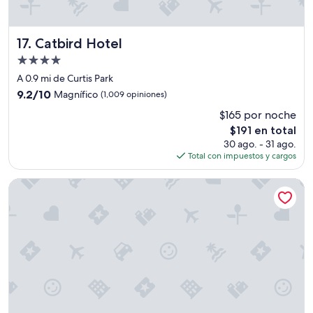
e
n
!
Catbird Hotel
17. Catbird Hotel
E
Propiedad
l
d
de
A 0.9 mi de Curtis Park
e
4.0
9.2
9.2/10
Magnífico
(1,009 opiniones)
s
estrellas
de
a
$165 por noche
10,
y
El
$191 en total
Magnífico,
u
precio
(1,009
30 ago. - 31 ago.
n
actual
opiniones)
Total con impuestos y cargos
o
es
b
de
Hyatt House Denver Downtown
i
$191
e
n
y
m
u
y
b
u
e