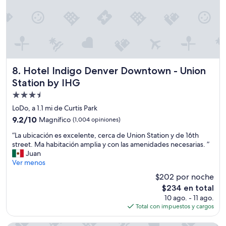
e
s
,
b
u
t
i
t
Hotel Indigo Denver Downtown - Union Station by IHG
8. Hotel Indigo Denver Downtown - Union
s
Station by IHG
a
n
Propiedad
a
de
LoDo, a 1.1 mi de Curtis Park
p
3.5
a
9.2
9.2/10
Magnífico
(1,004 opiniones)
estrellas
r
de
“
“La ubicación es excelente, cerca de Union Station y de 16th
t
10,
L
street. Ma habitación amplia y con las amenidades necesarias. ”
m
Magnífico,
a
Juan
e
(1,004
u
Ver menos
n
opiniones)
b
t
$202 por noche
i
a
El
$234 en total
c
n
precio
10 ago. - 11 ago.
a
d
actual
Total con impuestos y cargos
c
n
es
i
o
de
ó