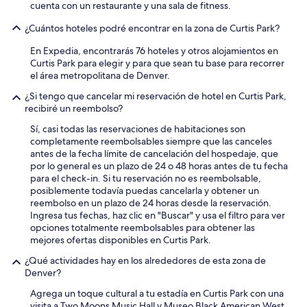
cuenta con un restaurante y una sala de fitness.
¿Cuántos hoteles podré encontrar en la zona de Curtis Park?
En Expedia, encontrarás 76 hoteles y otros alojamientos en
Curtis Park para elegir y para que sean tu base para recorrer
el área metropolitana de Denver.
¿Si tengo que cancelar mi reservación de hotel en Curtis Park,
recibiré un reembolso?
Sí, casi todas las reservaciones de habitaciones son
completamente reembolsables siempre que las canceles
antes de la fecha límite de cancelación del hospedaje, que
por lo general es un plazo de 24 o 48 horas antes de tu fecha
para el check-in. Si tu reservación no es reembolsable,
posiblemente todavía puedas cancelarla y obtener un
reembolso en un plazo de 24 horas desde la reservación.
Ingresa tus fechas, haz clic en "Buscar" y usa el filtro para ver
opciones totalmente reembolsables para obtener las
mejores ofertas disponibles en Curtis Park.
¿Qué actividades hay en los alrededores de esta zona de
Denver?
Agrega un toque cultural a tu estadía en Curtis Park con una
visita a Two Moons Music Hall y Museo Black American West.