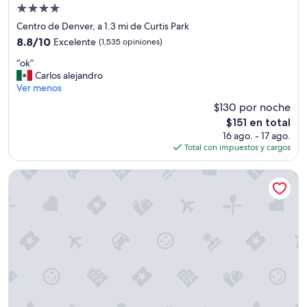
Propiedad
s
a
de
Centro de Denver, a 1.3 mi de Curtis Park
m
4.0
8.8
8.8/10
Excelente
(1,535 opiniones)
p
estrellas
de
l
“
“ok”
10,
i
o
Carlos alejandro
Excelente,
a
k
Ver menos
(1,535
s
”
opiniones)
$130 por noche
y
c
El
$151 en total
ó
precio
16 ago. - 17 ago.
m
actual
Total con impuestos y cargos
o
es
d
de
Catbird Hotel
a
$151
s
,
e
l
b
a
ñ
o
b
i