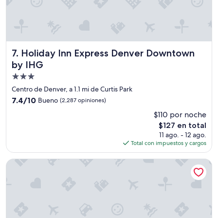
e
r
t
y
h
Holiday Inn Express Denver Downtown by IHG
7. Holiday Inn Express Denver Downtown
a
d
by IHG
v
Propiedad
e
de
r
Centro de Denver, a 1.1 mi de Curtis Park
y
3.0
7.4
7.4/10
Bueno
(2,287 opiniones)
b
estrellas
de
a
$110 por noche
10,
s
El
$127 en total
Bueno,
i
precio
(2,287
11 ago. - 12 ago.
c
actual
opiniones)
Total con impuestos y cargos
a
es
m
de
Hotel Indigo Denver Downtown - Union Station by IHG
m
$127
e
n
i
t
i