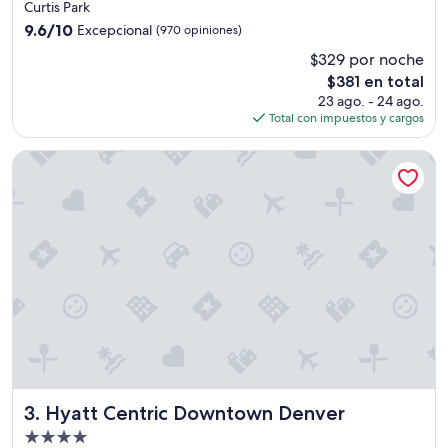
de
t
Curtis Park
4.0
h
9.6
9.6/10
Excepcional
(970 opiniones)
e
estrellas
de
$329 por noche
n
10,
d
El
$381 en total
Excepcional,
o
precio
(970
23 ago. - 24 ago.
f
actual
opiniones)
Total con impuestos y cargos
d
es
o
de
Hyatt Centric Downtown Denver
w
$381
n
t
o
w
n
.
E
a
s
y
b
i
k
Hyatt Centric Downtown Denver
3. Hyatt Centric Downtown Denver
e
Propiedad
o