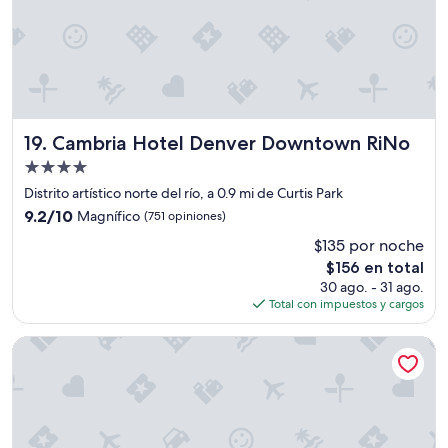
o
e
s
c
a
r
o
p
Cambria Hotel Denver Downtown RiNo
19. Cambria Hotel Denver Downtown RiNo
e
r
Propiedad
o
de
Distrito artístico norte del río, a 0.9 mi de Curtis Park
a
4.0
9.2
9.2/10
Magnífico
(751 opiniones)
l
estrellas
de
r
$135 por noche
10,
e
El
$156 en total
Magnífico,
d
precio
(751
30 ago. - 31 ago.
e
actual
opiniones)
Total con impuestos y cargos
d
es
o
de
Hotel Teatro
r
$156
h
a
y
v
a