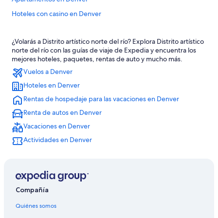
Hoteles con casino en Denver
Hoteles de ski en Denver
¿Volarás a Distrito artístico norte del río? Explora Distrito artístico
Hoteles en la playa en Denver
norte del río con las guías de viaje de Expedia y encuentra los
Hoteles familiares en Denver
mejores hoteles, paquetes, rentas de auto y mucho más.
Vuelos a Denver
Hoteles románticos en Denver
Hoteles en Denver
Hoteles baratos en Denver
Rentas de hospedaje para las vacaciones en Denver
Hoteles cerca del acuario en Denver
Renta de autos en Denver
Hoteles con cocina en Denver
Vacaciones en Denver
Hoteles con desayuno incluido en Denver
Actividades en Denver
Hoteles con área de juegos en Denver
Hoteles con alberca en Denver
Hoteles con hidromasaje en Denver
Hoteles con traslado del/al aeropuerto en Denver
Compañía
Hoteles con vista en Denver
Quiénes somos