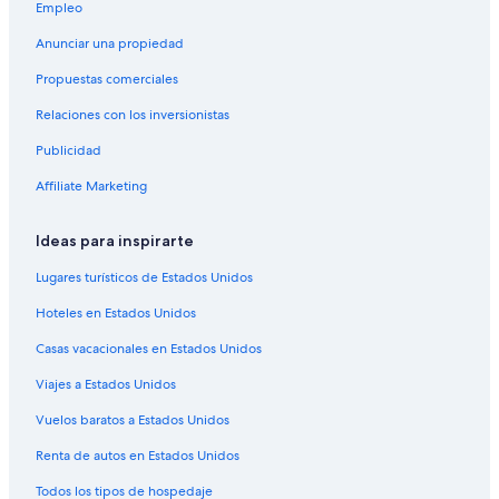
Hoteles que aceptan mascotas en Denver
Empleo
Hoteles de La Quinta Inn & Suites en Denver
Anunciar una propiedad
Hoteles de Motel 6 en Denver
Propuestas comerciales
Hoteles en Denver
Relaciones con los inversionistas
Moteles en Denver
Publicidad
Hoteles en Centro de Denver
Affiliate Marketing
Hoteles cerca de Coors Field
Hoteles con spa en Ballpark
Ideas para inspirarte
Hoteles en Curtis Park
Lugares turísticos de Estados Unidos
Condominios en Estación de tren Union Station-Coors Field-16th
Hoteles en Estados Unidos
St. Mall
Casas vacacionales en Estados Unidos
Hoteles cerca de Estación de tren Union Station-Coors Field-
16th St. Mall
Viajes a Estados Unidos
Apart-Hoteles en Five Points
Vuelos baratos a Estados Unidos
Hoteles con alberca en Five Points
Renta de autos en Estados Unidos
Hoteles con restaurante en Five Points
Todos los tipos de hospedaje