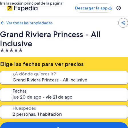
Ir a la sección principal de la página
Descargar la app
Ver todas las propiedades
Grand Riviera Princess - All
Inclusive
Propiedad
de
5.0
Elige las fechas para ver precios
estrellas
¿A dónde quieres ir?
Fechas
Huéspedes