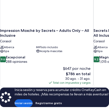
Impression Moxché by Secrets – Adults Only – All
Secrets 
Inclusive
All Inclu
Corasol
Corasol
Alberca
Todo incluido
Alberca
Spa
Acepta mascotas
Spa
9.6
9.2
Excepcional
Magní
9.6
9.2
de
de
288 opiniones
1,015 
10,
10,
$647 por noche
Excepcional,
Magnífico
El
$786 en total
288
1,015
precio
30 ago. - 31 ago.
opiniones
opiniones
actual
Total con impuestos y cargos
es
Inicia sesión y reserva para acumular crédito OneKeyCash en
de
miles de hoteles. ¡Más recompensas te llevan a más aventuras!
$786
Iniciar sesión
Registrarme gratis