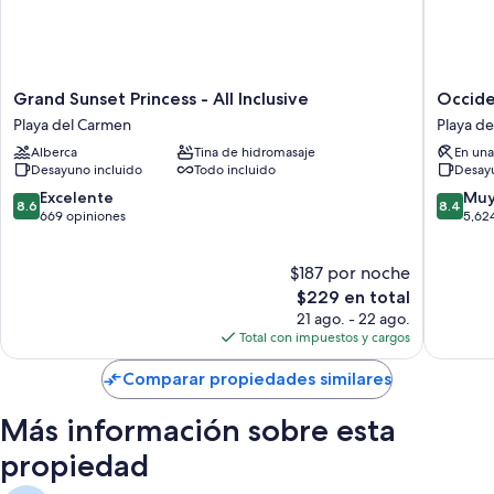
Grand
Occiden
Grand Sunset Princess - All Inclusive
Occiden
Sunset
at
Playa del Carmen
Playa d
Princess
Xcaret
Alberca
Tina de hidromasaje
En una
-
Destinat
Desayuno incluido
Todo incluido
Desayu
All
-
Inclusive
All
8.6
8.4
Excelente
Muy
8.6
8.4
Playa
Inclusiv
de
de
669 opiniones
5,62
del
Playa
10,
10,
Carmen
del
Excelente,
Muy
$187 por noche
Carmen
669
bueno,
opiniones
El
5,624
$229 en total
precio
opinion
21 ago. - 22 ago.
actual
Total con impuestos y cargos
es
de
Comparar propiedades similares
$229
Más información sobre esta
propiedad