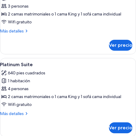
de
3 personas
Deluxe
2 camas matrimoniales o 1 cama King y 1 sofá cama individual
Room,
Wifi gratuito
Pool
Más
Más detalles
Access
detalles
(Pool
sobre
Ver precio
Deluxe
View)
Room,
Pool
Abrir
Un dormitorio moderno con una cama g
9
Access
Platinum Suite
todas
(Pool
640 pies cuadrados
View)
las
1 habitación
fotos
de
4 personas
Platinum
2 camas matrimoniales o 1 cama King y 1 sofá cama individual
Suite
Wifi gratuito
Más
Más detalles
detalles
sobre
Ver precio
Platinum
Suite