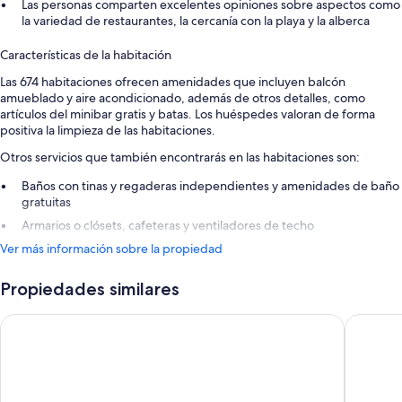
Las personas comparten excelentes opiniones sobre aspectos como
la variedad de restaurantes, la cercanía con la playa y la alberca
Características de la habitación
Las 674 habitaciones ofrecen amenidades que incluyen balcón
amueblado y aire acondicionado, además de otros detalles, como
artículos del minibar gratis y batas. Los huéspedes valoran de forma
positiva la limpieza de las habitaciones.
Otros servicios que también encontrarás en las habitaciones son:
Baños con tinas y regaderas independientes y amenidades de baño
gratuitas
Armarios o clósets, cafeteras y ventiladores de techo
Ver más información sobre la propiedad
Propiedades similares
Grand Sunset Princess - All Inclusive
Occidenta