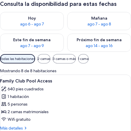
Consulta la disponibilidad para estas fechas
Consulta la disponibilidad para hoy ago 6 - ago 7
Consulta la disponibilidad pa
Hoy
Mañana
ago 6 - ago 7
ago 7 - ago 8
Consulta la disponibilidad para este fin de semana ago 7 - ag
Consulta la disponibilidad par
Este fin de semana
Próximo fin de semana
ago 7 - ago 9
ago 14 - ago 16
Filtros
Todas las habitaciones
2 camas
3 camas o más
1 cama
disponibles
para
Mostrando 8 de 8 habitaciones
las
Abrir
Un balcón con barandilla de vidrio, pis
5
Family Club Pool Access
habitaciones
todas
640 pies cuadrados
las
1 habitación
fotos
de
5 personas
Family
2 camas matrimoniales
Club
Wifi gratuito
Pool
Más
Más detalles