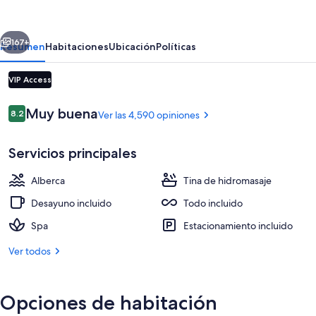
Princess
-
erior
Siguiente
All
167+
Resumen
Habitaciones
Ubicación
Políticas
Inclusive
VIP Access
Opiniones
Muy buena
8.2
Ver las 4,590 opiniones
8.2 de 10,
Servicios principales
Alberca
Tina de hidromasaje
Alberca techada, 12 albercas al aire lib
Desayuno incluido
Todo incluido
Spa
Estacionamiento incluido
Ver todos
Opciones de habitación