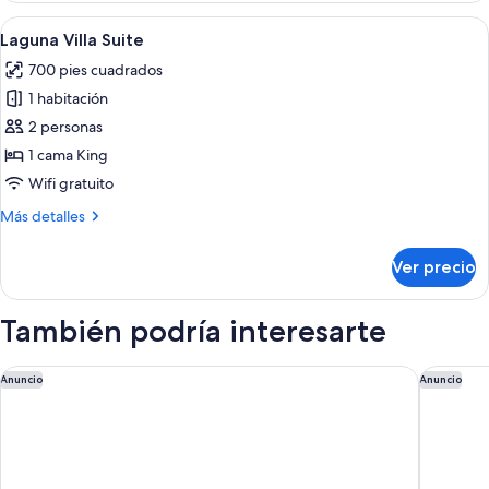
Abrir
Un dormitorio moderno con una cama 
8
Laguna Villa Suite
todas
700 pies cuadrados
las
1 habitación
fotos
de
2 personas
Laguna
1 cama King
Villa
Wifi gratuito
Suite
Más
Más detalles
detalles
sobre
Ver precio
Laguna
Villa
Suite
También podría interesarte
Impression Moxché by Secrets – Adults Only – All Inclusive
Secrets 
Anuncio
Anuncio