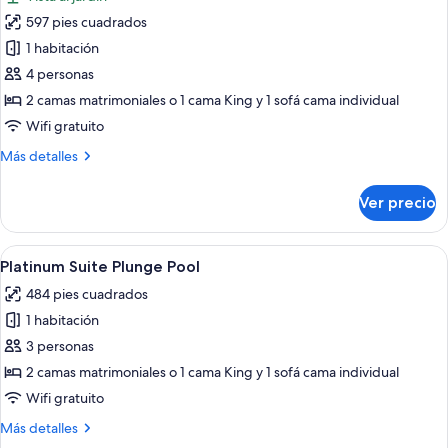
las
597 pies cuadrados
fotos
de
1 habitación
Super
4 personas
Saver
2 camas matrimoniales o 1 cama King y 1 sofá cama individual
Wifi gratuito
Más
Más detalles
detalles
sobre
Ver precio
Super
Saver
Abrir
Platinum Suite Plunge Pool | Vista des
7
Platinum Suite Plunge Pool
todas
484 pies cuadrados
las
1 habitación
fotos
de
3 personas
Platinum
2 camas matrimoniales o 1 cama King y 1 sofá cama individual
Suite
Wifi gratuito
Plunge
Más
Más detalles
Pool
detalles