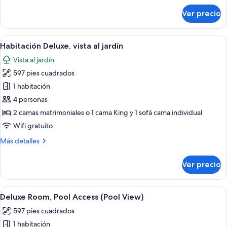
sobre
Ver precio
Platinum
Suite
Plunge
Abrir
Habitación de hotel con una cama grand
4
Pool
Habitación Deluxe, vista al jardín
todas
Vista al jardín
las
597 pies cuadrados
fotos
de
1 habitación
Habitación
4 personas
Deluxe,
2 camas matrimoniales o 1 cama King y 1 sofá cama individual
vista
Wifi gratuito
al
Más
Más detalles
jardín
detalles
sobre
Ver precio
Habitación
Deluxe,
vista
Abrir
Una piscina con agua azul cristalina, 
5
al
Deluxe Room, Pool Access (Pool View)
todas
jardín
597 pies cuadrados
las
1 habitación
fotos