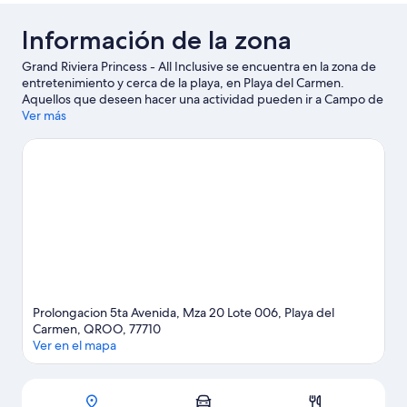
Información de la zona
Grand Riviera Princess - All Inclusive se encuentra en la zona de
entretenimiento y cerca de la playa, en Playa del Carmen.
Aquellos que deseen hacer una actividad pueden ir a Campo de
golf El Camaleón Mayakoba y Parque temático Xplor, mientras
Ver más
que quienes quieran apreciar la belleza natural de la zona
pueden visitar Playa principal de Playa del Carmen y Parque
ecológico Tres Ríos. También vale la pena conocer Parque
temático ecológico Xcaret y Temazcal Natura.
Visita nuestra guía
de Playa del Carmen
Ver más resorts en Playa del Carmen
Prolongacion 5ta Avenida, Mza 20 Lote 006, Playa del
Carmen, QROO, 77710
Ver en el mapa
Sección del mapa