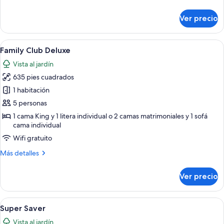
Access
detalles
sobre
Ver precio
Family
Club
Pool
Abrir
Una habitación de hotel moderna con s
4
Access
Family Club Deluxe
todas
Vista al jardín
las
635 pies cuadrados
fotos
de
1 habitación
Family
5 personas
Club
1 cama King y 1 litera individual o 2 camas matrimoniales y 1 sofá
Deluxe
cama individual
Wifi gratuito
Más
Más detalles
detalles
sobre
Ver precio
Family
Club
Deluxe
Abrir
Habitación de hotel con una cama grand
3
Super Saver
todas
Vista al jardín