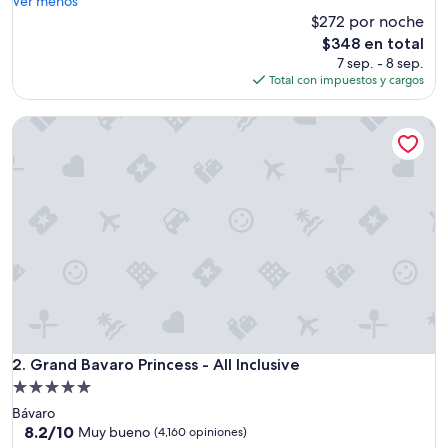
Ver menos
bueno,
d
$272 por noche
(7,351
o
opiniones)
El
$348 en total
g
precio
7 sep. - 8 sep.
e
actual
Total con impuestos y cargos
n
es
i
de
Grand Bavaro Princess - All Inclusive
a
$348
l
v
o
l
v
e
r
e
m
o
s
p
r
Grand Bavaro Princess - All Inclusive
2. Grand Bavaro Princess - All Inclusive
o
Propiedad
n
de
Bávaro
t
5.0
8.2
8.2/10
o
Muy bueno
(4,160 opiniones)