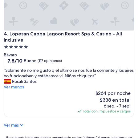
f
u
i
s
t
e
p
Lopesan Caoba Lagoon Resort Spa & Casino - All Inclusive
4. Lopesan Caoba Lagoon Resort Spa & Casino - All
o
Inclusive
r
Propiedad
t
de
Bávaro
u
5.0
7.8
7.8/10
Bueno
s
(117 opiniones)
de
estrellas
r
“
“Solamente no me gusto q el ultimo se nos fue la corriente y los aires
10,
e
S
no funcionaban y estábamos vi. Niños chiquitos”
Bueno,
g
o
Rosali Santos
(117
a
l
Ver menos
opiniones)
l
a
$264 por noche
o
m
El
s
$338 en total
e
precio
y
6 sep. - 7 sep.
n
actual
c
Total con impuestos y cargos
t
es
u
e
de
a
Ver más
n
$338
n
o
d
m
Precio
Precio más bajo por noche encontrado en las últimas 24 horas, con base en