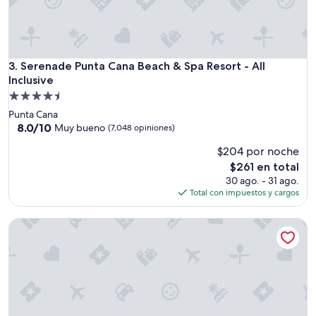
p
r
i
n
c
Serenade Punta Cana Beach & Spa Resort - All Inclusive
3. Serenade Punta Cana Beach & Spa Resort - All
i
Inclusive
p
Propiedad
i
de
o
Punta Cana
4.5
t
8.0
8.0/10
Muy bueno
(7,048 opiniones)
e
de
estrellas
$204 por noche
p
10,
r
Muy
El
$261 en total
e
bueno,
precio
30 ago. - 31 ago.
g
(7,048
actual
Total con impuestos y cargos
u
opiniones)
es
n
de
Lopesan Caoba Lagoon Resort Spa & Casino - All Inclusive
t
$261
a
n
s
i
y
a