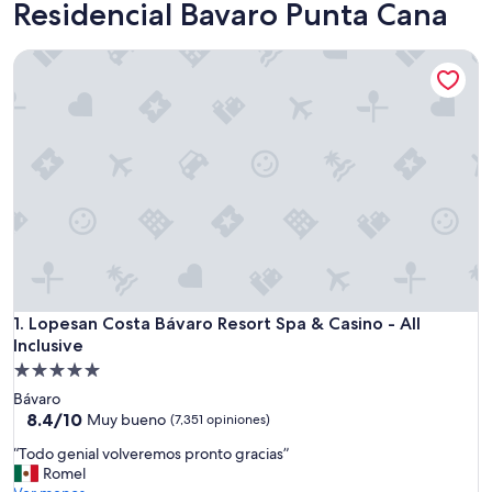
Residencial Bavaro Punta Cana
Lopesan Costa Bávaro Resort Spa & Casino - All Inclusive
Lopesan Costa Bávaro Resort Spa & Casino - All Inclusive
1. Lopesan Costa Bávaro Resort Spa & Casino - All
Inclusive
Propiedad
de
Bávaro
5.0
8.4
8.4/10
Muy bueno
(7,351 opiniones)
de
estrellas
“
“Todo genial volveremos pronto gracias”
10,
T
Romel
Muy
o