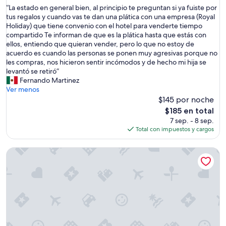
de
g
estrellas
“
“La estado en general bien, al principio te preguntan si ya fuiste por
10,
r
L
tus regalos y cuando vas te dan una plática con una empresa (Royal
Muy
a
a
Holiday) que tiene convenio con el hotel para venderte tiempo
bueno,
c
e
compartido Te informan de que es la plática hasta que estás con
(4,160
i
s
ellos, entiendo que quieran vender, pero lo que no estoy de
opiniones)
a
t
acuerdo es cuando las personas se ponen muy agresivas porque no
s
a
les compras, nos hicieron sentir incómodos y de hecho mi hija se
”
d
levantó se retiró”
o
Fernando Martinez
e
Ver menos
n
$145 por noche
g
El
$185 en total
e
precio
7 sep. - 8 sep.
n
actual
Total con impuestos y cargos
e
es
r
de
Serenade Punta Cana Beach & Spa Resort - All Inclusive
a
$185
l
b
i
e
n
,
a
l