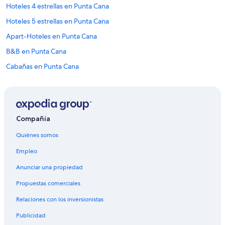
c
a
Hoteles 4 estrellas en Punta Cana
h
v
i
Hoteles 5 estrellas en Punta Cana
e
q
n
Apart-Hoteles en Punta Cana
u
d
i
e
B&B en Punta Cana
t
r
o
Cabañas en Punta Cana
t
s
e
Casas de campo en Punta Cana
”
t
i
Casas de huéspedes en Punta Cana
e
Casas vacacionales en Punta Cana
m
Compañía
p
Casas flotantes en Punta Cana
o
Quiénes somos
c
Resorts en Punta Cana
o
Empleo
Condominios en Punta Cana
m
p
Anunciar una propiedad
Cruceros en Punta Cana
a
Propuestas comerciales
r
Apartamentos en Punta Cana
t
Relaciones con los inversionistas
Ranchos en Punta Cana
i
d
Publicidad
Hostales en Punta Cana
o