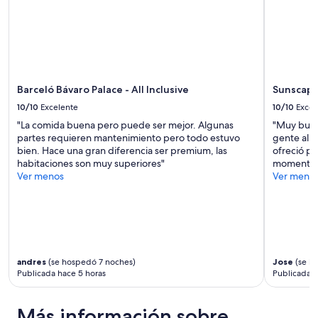
la
e
c
disponibilidad
m
o
están
p
r
sujetos
r
r
a
e
i
cambios.
s
e
Aplican
a
n
Barceló Bávaro Palace - All Inclusive
Sunscape 
términos
(
t
adicionales.
R
10/10
Excelente
10/10
Excel
e
o
"La comida buena pero puede ser mejor. Algunas
"Muy buen
y
y
partes requieren mantenimiento pero todo estuvo
gente al 
l
a
bien. Hace una gran diferencia ser premium, las
ofreció pa
o
l
habitaciones son muy superiores"
momento c
s
H
Ver menos
Ver meno
a
o
i
l
r
i
e
d
s
a
n
y
o
)
andres
(se hospedó 7 noches)
Jose
(se h
f
q
Publicada hace 5 horas
Publicada h
u
u
n
e
c
t
Más información sobre
i