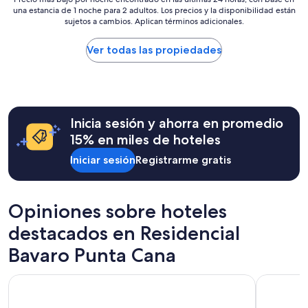
o
e
una estancia de 1 noche para 2 adultos. Los precios y la disponibilidad están
más
v
g
sujetos a cambios. Aplican términos adicionales.
bajo
a
u
por
s
s
noche
Ver todas las propiedades
t
t
encontrado
e
o
en
d
q
las
a
e
últimas
n
l
24
u
u
Inicia sesión y ahorra en promedio
horas,
n
l
con
a
15% en miles de hoteles
t
base
p
i
Iniciar sesión
Registrarme gratis
en
l
m
una
á
o
estancia
t
s
de
i
Opiniones sobre hoteles
e
1
c
n
noche
a
destacados en Residencial
o
para
c
s
2
o
Bavaro Punta Cana
f
adultos.
n
u
Los
u
Barceló Bávaro Palace - All Inclusive
Sunscape C
e
precios
n
l
y
a
a