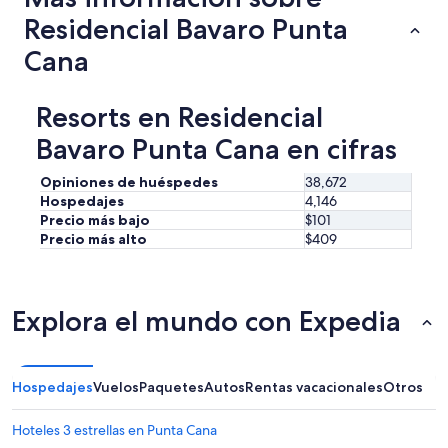
i
o
Residencial Bavaro Punta
e
n
n
a
Cana
e
b
c
a
o
n
Resorts en Residencial
n
y
v
Bavaro Punta Cana en cifras
e
e
s
n
t
Opiniones de huéspedes
38,672
i
á
Hospedajes
4,146
o
b
Precio más bajo
$101
c
a
Precio más alto
$409
o
m
n
o
e
s
l
v
h
Explora el mundo con Expedia
i
o
.
t
N
e
i
l
Hospedajes
Vuelos
Paquetes
Autos
Rentas vacacionales
Otros
ñ
p
o
a
Hoteles 3 estrellas en Punta Cana
s
r