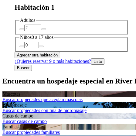
Habitación 1
Adultos
Niños
0 a 17 años
Agregar otra habitación
¿Quieres reservar 9 o más habitaciones?
Listo
Buscar
Encuentra un hospedaje especial en River
Mascotas
Buscar propiedades que aceptan mascotas
Hidromasaje
Buscar propiedades con tina de hidromasaje
Casas de campo
Buscar casas de campo
Familias
Buscar propiedades familiares