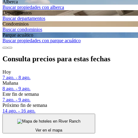
Alberca
Buscar propiedades con alberca
Departa­mentos
Buscar departamentos
Condominios
Buscar condominios
Parque acuático
Buscar propiedades con parque acuático
Consulta precios para estas fechas
Hoy
7 ago. - 8 ago.
Mañana
8 ago. - 9 ago.
Este fin de semana
7 ago. - 9 ago.
Próximo fin de semana
14 ago. - 16 ago.
Ver en el mapa