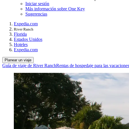
Iniciar sesión
Más información sobre One Key
Sugerencias
Expedia.com
River Ranch
Florida
Estados Unidos
Hoteles
Expedia.com
Planear un viaje
Guía de viaje de River Ranch
Rentas de hospedaje para las vacacione