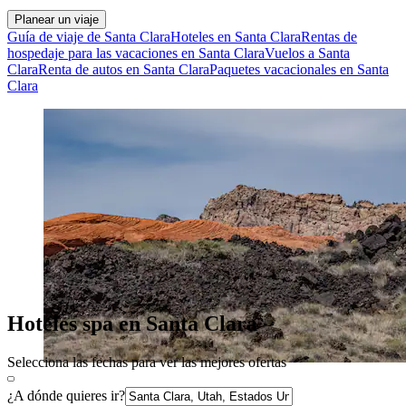
Planear un viaje
Guía de viaje de Santa Clara
Hoteles en Santa Clara
Rentas de
hospedaje para las vacaciones en Santa Clara
Vuelos a Santa
Clara
Renta de autos en Santa Clara
Paquetes vacacionales en Santa
Clara
Hoteles spa en Santa Clara
Selecciona las fechas para ver las mejores ofertas
¿A dónde quieres ir?