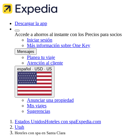
Descargar la app
Accede a ahorros al instante con los Precios para socios
Iniciar sesión
Más información sobre One Key
Mensajes
Planea tu viaje
Atención al cliente
español · USD · US
Anunciar una propiedad
Mis viajes
Sugerencias
Estados Unidos
Hoteles con spa
Expedia.com
Utah
Hoteles con spa en Santa Clara