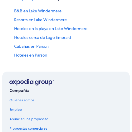
B&B en Lake Windermere
Resorts en Lake Windermere
Hoteles en la playa en Lake Windermere
Hoteles cerca de Lago Emerald
Cabañas en Parson
Hoteles en Parson
Hoteles cerca de Hospital general Golden and District
Cabañas en Radium Hot Springs
Casas de campo en Radium Hot Springs
Resorts en Radium Hot Springs
Compañía
Hoteles baratos en Radium Hot Springs
Quiénes somos
Hoteles en Radium Hot Springs
Empleo
Moteles en Radium Hot Springs
Anunciar una propiedad
Hoteles en Field
Propuestas comerciales