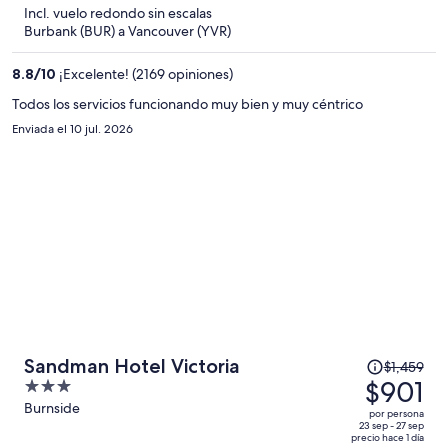
5
Incl. vuelo redondo sin escalas
y
Burbank (BUR) a Vancouver (YVR)
ahora
es
8.8
/
10
¡Excelente! (2169 opiniones)
de
$1,237
Todos los servicios funcionando muy bien y muy céntrico
por
Enviada el 10 jul. 2026
persona
El
Sandman Hotel Victoria
$1,459
precio
$901
3
era
out
Burnside
por persona
de
of
23 sep - 27 sep
precio hace 1 día
$1,459