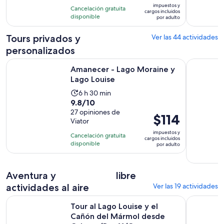
con
impuestos y
horas
Cancelación gratuita
es
cargos incluidos
399
disponible
por adulto
de
opiniones
$75.
Tours privados y
Ver las 44 actividades
por
personalizados
adulto
Se abrirá en una nu
Amanecer - Lago Moraine y Lago Louise
Tour Banff
Amanecer - Lago Moraine y
Lago Louise
La
6 h 30 min
9.8
9.8/10
actividad
de
27 opiniones de
dura
El
$114
Viator
10
6
precio
con
impuestos y
horas
Cancelación gratuita
es
cargos incluidos
27
disponible
y
por adulto
de
opiniones
30
$114.
minutos
por
Aventura y
libre
adulto
actividades al aire
Ver las 19 actividades
Tour al Lago Louise y el Cañón del Mármol desde Calgary/
Explora el
Tour al Lago Louise y el
Cañón del Mármol desde