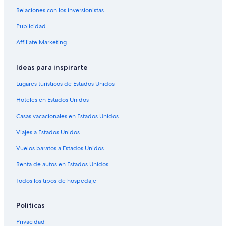
Hoteles baratos en Invermere
Relaciones con los inversionistas
Hoteles en Invermere
Publicidad
Cabañas en Kootenay Rockies
Affiliate Marketing
Hoteles cerca del bosque en Kootenay Rockies
Cabañas en Vermilion Crossing
Ideas para inspirarte
Casas de campo en Brisco
Lugares turísticos de Estados Unidos
Hoteles en Brisco
Hoteles en Estados Unidos
Hoteles cerca de Yoho National Park
Casas vacacionales en Estados Unidos
Hoteles en Edgewater
Viajes a Estados Unidos
Hoteles en Fairmont Hot Springs
Vuelos baratos a Estados Unidos
Hoteles en Windermere
Renta de autos en Estados Unidos
Apartamentos en Panorama
Todos los tipos de hospedaje
Hoteles con spa en Panorama
Hoteles en la playa en Panorama
Políticas
Hoteles con desayuno incluido en Panorama
Privacidad