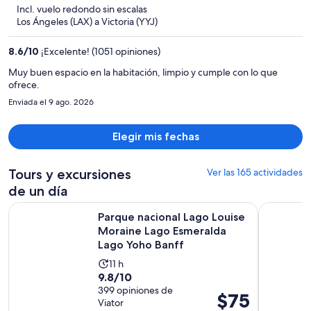
5
Incl. vuelo redondo sin escalas
y
Los Ángeles (LAX) a Victoria (YYJ)
ahora
es
8.6
/
10
¡Excelente! (1051 opiniones)
de
$901
Muy buen espacio en la habitación, limpio y cumple con lo que
ofrece.
por
persona
Enviada el 9 ago. 2026
Elegir mis fechas
Tours y excursiones
Ver las 165 actividades
de un día
Parque nacional Lago Louise Moraine Lago Esmeralda Lago 
Tour al L
Parque nacional Lago Louise
Moraine Lago Esmeralda
Lago Yoho Banff
La
11 h
9.8
9.8/10
actividad
de
399 opiniones de
dura
El
$75
Viator
10
11
precio