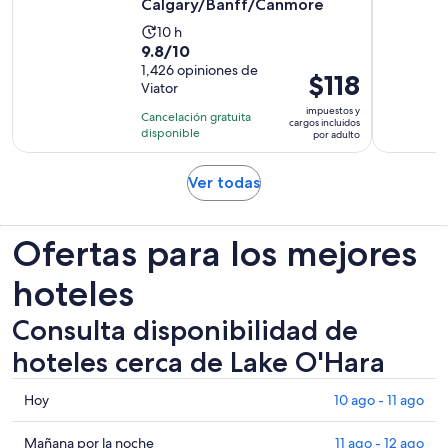
Calgary/Banff/Canmore
La
10 h
9.8
9.8/10
actividad
de
1,426 opiniones de
dura
El
$118
Viator
10
10
precio
con
impuestos y
horas
Cancelación gratuita
es
cargos incluidos
1426
disponible
por adulto
de
opiniones
$118.
Se
Ver todas
por
abrirá
adulto
en
Ofertas para los mejores
una
nueva
hoteles
pestaña
Consulta disponibilidad de
hoteles cerca de Lake O'Hara
Consultar
Hoy
10 ago - 11 ago
los
precios
Consultar
Mañana por la noche
11 ago - 12 ago