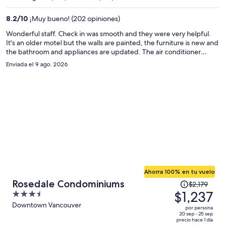
ahora
es
8.2
/
10
¡Muy bueno! (202 opiniones)
de
$605
Wonderful staff. Check in was smooth and they were very helpful.
It's an older motel but the walls are painted, the furniture is new and
por
the bathroom and appliances are updated. The air conditioner
persona
worked so well I could have kept milk out all night without worrying.
Enviada el 9 ago. 2026
Absolutely nothing to complain about.
Ahorra 100% en tu vuelo
El
Rosedale Condominiums
$2,179
precio
$1,237
3.5
era
out
Downtown Vancouver
por persona
de
of
20 sep - 25 sep
precio hace 1 día
$2,179