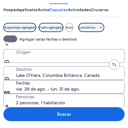
Hospedaje
Vuelos
Autos
Paquetes
Actividades
Cruceros
Hospedaje agregado
Vuelo agregado
Auto
Económica
Un lago tranquilo de aguas turquesas 
Agregar varias fechas o destinos
Origen
Destino
Lake O'Hara, Columbia Británica, Canadá
Fechas
vie. 28 de ago. - lun. 31 de ago.
Personas
2 personas, 1 habitación
Buscar
Explorar mapa