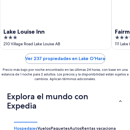
Lake Louise Inn
Fairm
3
4
out
out
210 Village Road Lake Louise AB
111 Lake
of
of
5
5
Ver 237 propiedades en Lake O'Hara
Precio más bajo por noche encontrado en las últimas 24 horas, con base en una
estancia de 1 noche para 2 adultos. Los precios y la disponibilidad están sujetos a
cambios. Aplican términos adicionales.
Explora el mundo con
Expedia
Hospedajes
Vuelos
Paquetes
Autos
Rentas vacacionales