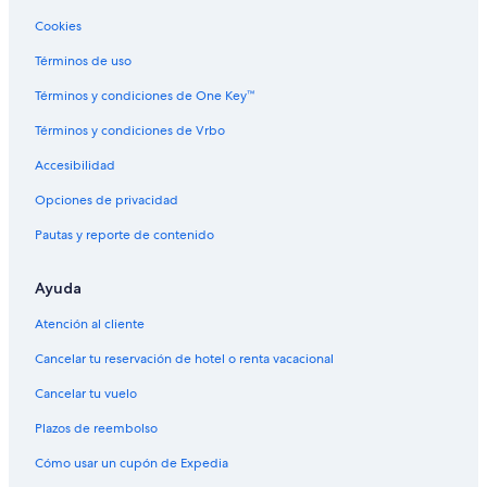
Hoteles con traslado del/al aeropuerto en Panorama
Cookies
Hoteles de senderismo en Panorama
Términos de uso
Hoteles en Panorama
Términos y condiciones de One Key™
Hoteles con aguas termales en Valle de Columbia
Términos y condiciones de Vrbo
Hoteles en Trout Lake
Accesibilidad
Hoteles cerca de Glacier National Park
Opciones de privacidad
B&B en Golden
Pautas y reporte de contenido
Cabañas en Golden
Apart-Hoteles en Golden
Ayuda
Hoteles con spa en Golden
Atención al cliente
Hoteles con desayuno incluido en Golden
Cancelar tu reservación de hotel o renta vacacional
Hoteles que aceptan mascotas en Golden
Cancelar tu vuelo
Hoteles en Golden
Plazos de reembolso
Lodges en Golden
Cómo usar un cupón de Expedia