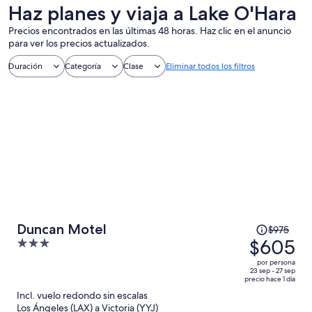
un día
personalizados
aire libre
Haz planes y viaja a Lake O'Hara
Precios encontrados en las últimas 48 horas. Haz clic en el anuncio
para ver los precios actualizados.
Duración
Categoría
Clase
Eliminar todos los filtros
El
Duncan Motel
$975
precio
$605
3
era
out
por persona
de
of
23 sep - 27 sep
precio hace 1 día
$975
5
Incl. vuelo redondo sin escalas
y
Los Ángeles (LAX) a Victoria (YYJ)