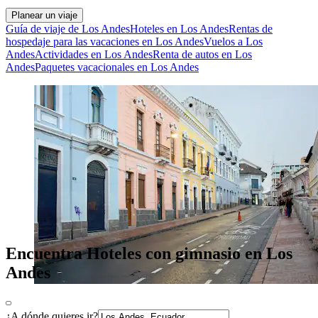
Planear un viaje
Guía de viaje de Los Andes
Hoteles en Los Andes
Rentas de
hospedaje para las vacaciones en Los Andes
Vuelos a Los
Andes
Actividades en Los Andes
Renta de autos en Los
Andes
Paquetes vacacionales en Los Andes
Encuentra Hoteles con gimnasio en Los
Andes
¿A dónde quieres ir?