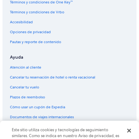
Términos y condiciones de One Key™
Hoteles cerca de Forum de Mundo Imperial
Términos y condiciones de Vrbo
Hoteles 4 estrellas en Punta Diamante
Accesibilidad
Hoteles 5 estrellas en Punta Diamante
Opciones de privacidad
Cabañas en Punta Diamante
Pautas y reporte de contenido
Condominios en Punta Diamante
Apartamentos en Punta Diamante
Ayuda
Fiesta Americana Hotels & Resorts en Punta Diamante
Atención al cliente
Hoteles con spa en Punta Diamante
Cancelar tu reservación de hotel o renta vacacional
Hoteles con restaurante en Punta Diamante
Cancelar tu vuelo
Hoteles que aceptan mascotas en Punta Diamante
Plazos de reembolso
Hoteles en Punta Diamante
Cómo usar un cupón de Expedia
Moteles en Punta Diamante
Documentos de viajes internacionales
Hoteles en La Poza
Hoteles cerca de El Revolcadero
Este sitio utiliza cookies y tecnologías de seguimiento
© 2026 Expedia, Inc., una empresa de Expedia Group. Todos los
derechos reservados. Expedia y el logo de Expedia son marcas
similares. Como se indica en nuestro Aviso de privacidad, es
Hoteles 5 estrellas en Llano Largo