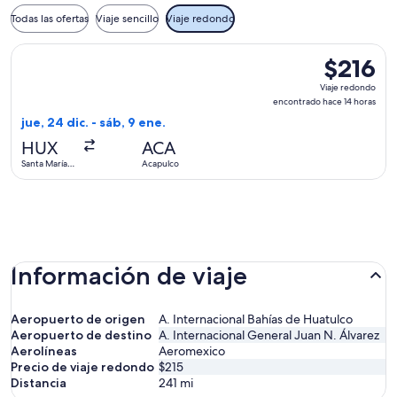
Todas las ofertas
Viaje sencillo
Viaje redondo
Seleccionar vuelo de Aeromexico, con salida el jue, 24 dic.
$216
$216
Viaje
Viaje redondo
redondo,
encontrado hace 14 horas
encontrad
jue, 24 dic. - sáb, 9 ene.
hace
HUX
ACA
14
Santa María
Acapulco
horas
Huatulco
Información de viaje
Aeropuerto de origen
A. Internacional Bahías de Huatulco
Aeropuerto de destino
A. Internacional General Juan N. Álvarez
Aerolíneas
Aeromexico
Precio de viaje redondo
$215
Distancia
241
mi