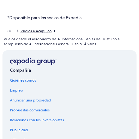
Hoteles 4 estrellas en Diamante
Resorts en Diamante
*Disponible para los socios de Expedia.
Apartamentos en Diamante
Vuelos a Acapulco
Hoteles con spa en Diamante
Vuelos desde el aeropuerto de A. Internacional Bahías de Huatulco al
Hoteles todo incluido en Diamante
aeropuerto de A. Internacional General Juan N. Álvarez
Hoteles de lujo en Diamante
Hoteles en la playa en Diamante
Compañía
Hoteles baratos en Diamante
Quiénes somos
Hoteles boutique en Diamante
Hoteles con desayuno incluido en Diamante
Empleo
Hoteles con estacionamiento en Diamante
Anunciar una propiedad
Hoteles en Diamante
Propuestas comerciales
Villas en Diamante
Relaciones con los inversionistas
Casas de huéspedes en Bahía Puerto Marqués
Publicidad
Casas vacacionales en Bahía Puerto Marqués