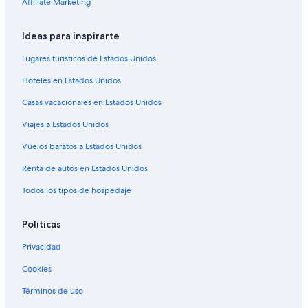
Affiliate Marketing
Apartamentos en Bahía Puerto Marqués
Ideas para inspirarte
Hoteles de ski en Bahía Puerto Marqués
Hoteles de lujo en Bahía Puerto Marqués
Lugares turísticos de Estados Unidos
Hoteles baratos en Bahía Puerto Marqués
Hoteles en Estados Unidos
Hoteles boutique en Bahía Puerto Marqués
Casas vacacionales en Estados Unidos
Hoteles que aceptan mascotas en Bahía Puerto Marqués
Viajes a Estados Unidos
Hoteles en Bahía Puerto Marqués
Vuelos baratos a Estados Unidos
Villas en Bahía Puerto Marqués
Renta de autos en Estados Unidos
Hoteles con spa en Granjas del Marqués
Todos los tipos de hospedaje
Hoteles en Granjas del Marqués
Hoteles cerca de Centro Comercial La Isla
Políticas
Hoteles 3 estrellas en Puerto Márquez
Privacidad
Hoteles 5 estrellas en Puerto Márquez
Cookies
Cabañas en Puerto Márquez
Términos de uso
Hoteles en Puerto Márquez