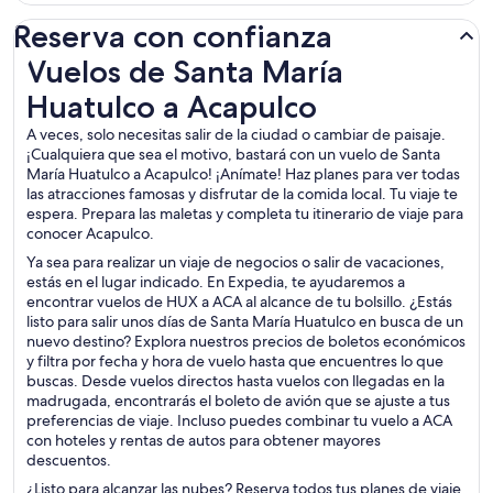
Reserva con confianza
Vuelos de Santa María Huatulco a Acapulco
Vuelos de Santa María
Huatulco a Acapulco
A veces, solo necesitas salir de la ciudad o cambiar de paisaje.
¡Cualquiera que sea el motivo, bastará con un vuelo de Santa
María Huatulco a Acapulco! ¡Anímate! Haz planes para ver todas
las atracciones famosas y disfrutar de la comida local. Tu viaje te
espera. Prepara las maletas y completa tu itinerario de viaje para
conocer Acapulco.
Ya sea para realizar un viaje de negocios o salir de vacaciones,
estás en el lugar indicado. En Expedia, te ayudaremos a
encontrar vuelos de HUX a ACA al alcance de tu bolsillo. ¿Estás
listo para salir unos días de Santa María Huatulco en busca de un
nuevo destino? Explora nuestros precios de boletos económicos
y filtra por fecha y hora de vuelo hasta que encuentres lo que
buscas. Desde vuelos directos hasta vuelos con llegadas en la
madrugada, encontrarás el boleto de avión que se ajuste a tus
preferencias de viaje. Incluso puedes combinar tu vuelo a ACA
con hoteles y rentas de autos para obtener mayores
descuentos.
¿Listo para alcanzar las nubes? Reserva todos tus planes de viaje