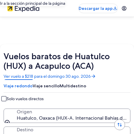
Ir a la sección principal de la página
Descargar la app
Vuelos baratos de Huatulco
(HUX) a Acapulco (ACA)
Se
Ver vuelo a $218 para el domingo 30 ago. 2026
abrirá
Viaje redondo
Viaje sencillo
Multidestino
en
una
nueva
Solo vuelos directos
ventana
Origen
Huatulco, Oaxaca (HUX-A. Internacional Bahías de Hu
Destino