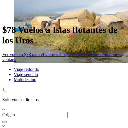
$78 Vuelos a Islas flotantes de
los Uros
Ver vuelo a $78 para el viernes 4 sept. 2026
Se abrirá en una nueva
ventana
Viaje redondo
Viaje sencillo
Multidestino
Solo vuelos directos
Origen