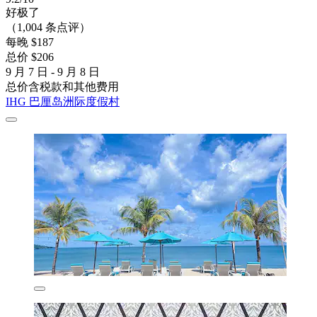
好极了
（1,004 条点评）
每晚 $187
总价 $206
9 月 7 日 - 9 月 8 日
总价含税款和其他费用
IHG 巴厘岛洲际度假村