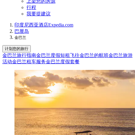
上架您的房源
行程
我要提建议
印度尼西亚
酒店
Expedia.com
巴厘岛
金巴兰
计划您的旅行
金巴兰旅行指南
金巴兰度假短租
飞往金巴兰的航班
金巴兰旅游
活动
金巴兰租车服务
金巴兰度假套餐