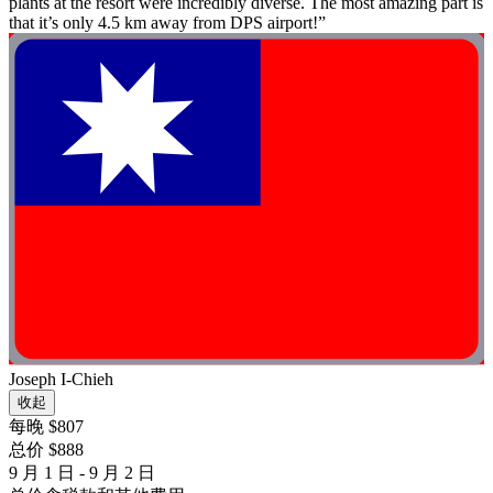
plants at the resort were incredibly diverse. The most amazing part is
that it’s only 4.5 km away from DPS airport!”
Joseph I-Chieh
收起
每晚 $807
总价 $888
9 月 1 日 - 9 月 2 日