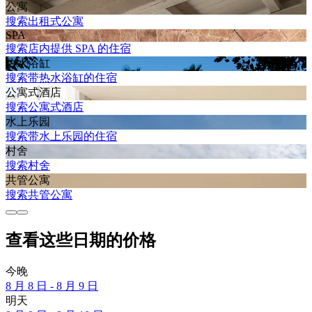
公寓
搜索出租式公寓
SPA
搜索店内提供 SPA 的住宿
热水浴缸
搜索带热水浴缸的住宿
公寓式酒店
搜索公寓式酒店
水上乐园
搜索带水上乐园的住宿
村舍
搜索村舍
共管公寓
搜索共管公寓
查看这些日期的价格
今晚
8 月 8 日 - 8 月 9 日
明天