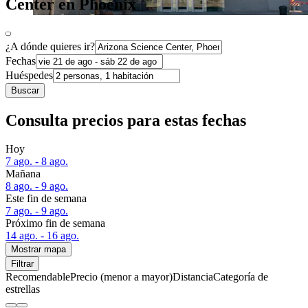
Center en Phoenix
¿A dónde quieres ir?
Fechas
Huéspedes
Buscar
Consulta precios para estas fechas
Hoy
7 ago. - 8 ago.
Mañana
8 ago. - 9 ago.
Este fin de semana
7 ago. - 9 ago.
Próximo fin de semana
14 ago. - 16 ago.
Mostrar mapa
Filtrar
Recomendable
Precio (menor a mayor)
Distancia
Categoría de
estrellas