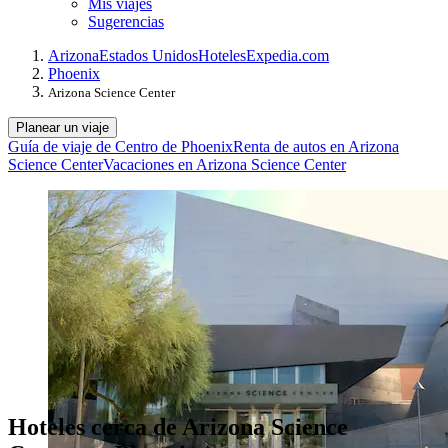
Mis viajes
Sugerencias
Arizona
Estados Unidos
Hoteles
Expedia.com
Phoenix
Arizona Science Center
Planear un viaje
Guía de viaje de Centro de Phoenix
Renta de autos en Arizona
Science Center
Vacaciones en Arizona Science Center
Hoteles cerca de Arizona Science