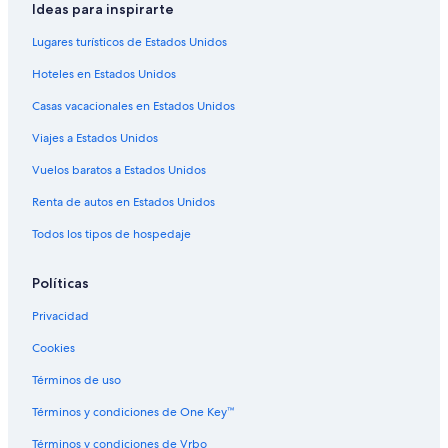
Ideas para inspirarte
Resorts en Gatlinburg
Lugares turísticos de Estados Unidos
Condominios en Gatlinburg
Hoteles en Estados Unidos
Apartamentos en Gatlinburg
Casas vacacionales en Estados Unidos
Apart-Hoteles en Gatlinburg
Viajes a Estados Unidos
Hoteles todo incluido en Gatlinburg
Vuelos baratos a Estados Unidos
Hoteles de ski en Gatlinburg
Hoteles de lujo en Gatlinburg
Renta de autos en Estados Unidos
Hoteles en la playa en Gatlinburg
Todos los tipos de hospedaje
Hoteles familiares en Gatlinburg
Políticas
Hoteles románticos en Gatlinburg
Privacidad
Hoteles baratos en Gatlinburg
Cookies
Hoteles cerca del acuario en Gatlinburg
Términos de uso
Hoteles con aguas termales en Gatlinburg
Hoteles con bar en Gatlinburg
Términos y condiciones de One Key™
Hoteles con cocina en Gatlinburg
Términos y condiciones de Vrbo