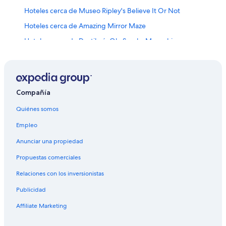
Hoteles cerca de Museo Ripley's Believe It Or Not
Hoteles cerca de Amazing Mirror Maze
Hoteles cerca de Destilería Ole Smoky Moonshine
Hoteles cerca de Arcadia
Hoteles 3 estrellas en Gatlinburg
Hoteles 4 estrellas en Gatlinburg
Compañía
Cabañas en Gatlinburg
Quiénes somos
Campings en Gatlinburg
Empleo
Casas de campo en Gatlinburg
Anunciar una propiedad
Casas de ciudad en Gatlinburg
Propuestas comerciales
Casas de huéspedes en Gatlinburg
Relaciones con los inversionistas
Casas vacacionales en Gatlinburg
Publicidad
Casas rurales en Gatlinburg
Affiliate Marketing
Centros vacacionales en Gatlinburg
Chalets en Gatlinburg