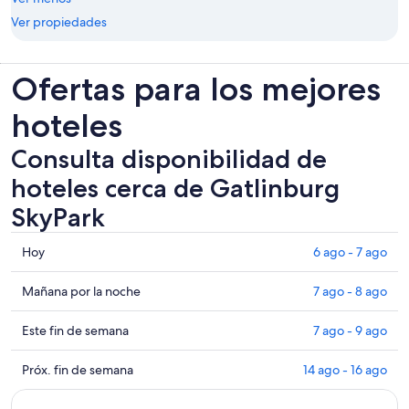
Ver propiedades
Ofertas para los mejores
hoteles
Consulta disponibilidad de
hoteles cerca de Gatlinburg
SkyPark
Consultar
Hoy
6 ago - 7 ago
los
precios
Consultar
Mañana por la noche
7 ago - 8 ago
cerca
precios
de
cerca
Consultar
Este fin de semana
7 ago - 9 ago
Gatlinburg
de
precios
SkyPark
Gatlinburg
cerca
Consultar
Próx. fin de semana
14 ago - 16 ago
para
SkyPark
de
precios
hoy,
para
Gatlinburg
cerca