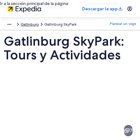
Ir a la sección principal de la página
Descargar la app
Planear un viaje
Gatlinburg
Gatlinburg SkyPark
Gatlinburg SkyPark:
Tours y Actividades
Fotos
de
Gatlinburg
7
SkyPark