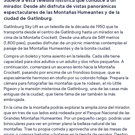
Súbete a esta telesilla histórica que conduce a un
un día
aire libre
mirador. Desde ahí disfruta de vistas panorámicas
espectaculares de las Montañas Humeantes y de la
ciudad de Gatlinburg.
Gatlinburg Sky Lift es un telesilla de la década de 1950 que te
transporta desde el centro de Gatlinburg hasta un mirador en la
cima de la Montaña Crockett. Desde una altura de 549 metros
(1,800 pies), puedes disfrutar de un pícnic mientras contemplas el
paisaje de las Montañas Humeantes y de la bonita ciudad.
Compra un boleto y toma asiento en la telesilla. Cada silla tiene
capacidad para dos adultos o un adulto y dos niños pequeños. A
continuación, comenzará un ascenso lento hacia la Montaña
Crockett, pasando por encima de un frondoso bosque, que es
especialmente hermoso en otoño por su colorido follaje. Prepara la
cámara para fotografiar las montañas que te rodean, el río Little
Pigeon y la mansión misteriosa de Gatlinburg, una de las casas más
antiguas de la ciudad, que tiene fama de ser también la más
embrujada.
En la cima de la montaña podrás explorar la amplia zona del mirador,
que en tres de sus lados está rodeada por el Parque Nacional de las
Grandes Montañas Humeantes. Por un pequeño cargo, podrás usar
binoculares para ver en primer plano la belleza natural de las
montañas. Trae tu propia comida y aprovecha una de las mesas de
pícnic o compra bebidas y botanas en la tienda de regalos. Dentro