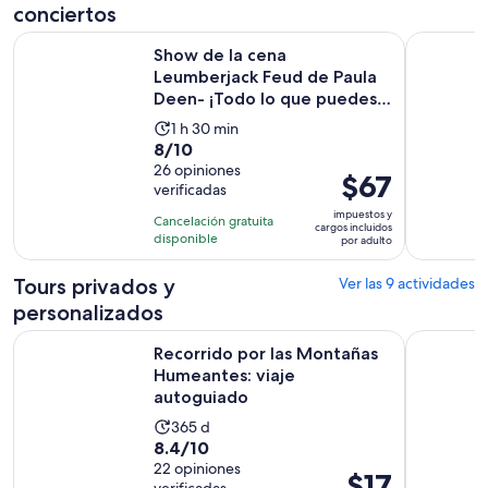
conciertos
Show de la cena Leumberjack Feud de Paula Deen- ¡Todo lo
Pigeon For
Show de la cena
Leumberjack Feud de Paula
Deen- ¡Todo lo que puedes
comer!
La
1 h 30 min
8.0
8/10
actividad
de
26 opiniones
dura
El
$67
verificadas
10
1
precio
con
impuestos y
hora
Cancelación gratuita
es
cargos incluidos
26
disponible
y
por adulto
de
opiniones
30
$67.
Tours privados y
Ver las 9 actividades
minutos
por
personalizados
adulto
Se
Recorrido por las Montañas Humeantes: viaje autoguiado
Cades Cov
Recorrido por las Montañas
Humeantes: viaje
autoguiado
La
365 d
8.4
8.4/10
actividad
de
22 opiniones
dura
El
$17