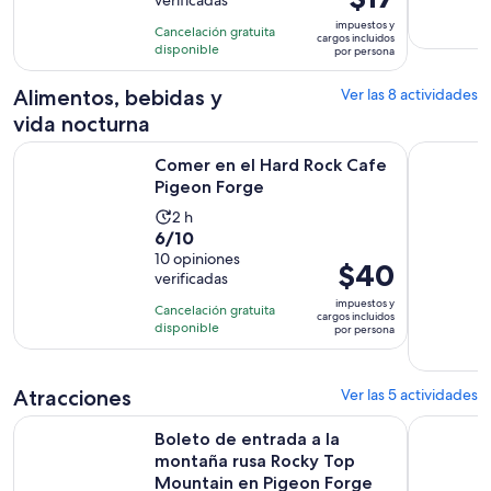
verificadas
10
365
precio
con
impuestos y
días
Cancelación gratuita
es
cargos incluidos
22
disponible
por persona
de
opiniones
$17.
Alimentos, bebidas y
Ver las 8 actividades
por
vida nocturna
persona
Se abrirá en una 
Comer en el Hard Rock Cafe Pigeon Forge
Pigeon For
Comer en el Hard Rock Cafe
Pigeon Forge
La
2 h
6.0
6/10
actividad
de
10 opiniones
dura
El
$40
verificadas
10
2
precio
con
impuestos y
horas
Cancelación gratuita
es
cargos incluidos
10
disponible
por persona
de
opiniones
$40.
por
Atracciones
Ver las 5 actividades
persona
Boleto de entrada a la montaña rusa Rocky Top Mountain e
Centro de
Boleto de entrada a la
montaña rusa Rocky Top
Mountain en Pigeon Forge