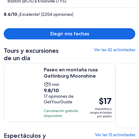
Boston (BOS) a Knoxville (TYS)
ahora
es
8.6
/
10
¡Excelente! (2254 opiniones)
de
$775
por
Elegir mis fechas
persona
Tours y excursiones
Ver las 42 actividades
de un día
Se abrirá en 
Paseo en montaña rusa Gatlinburg Moonshine
Pigeon For
Paseo en montaña rusa
Gatlinburg Moonshine
La
5 min
9.8
9.8/10
actividad
de
17 opiniones de
dura
El
$17
GetYourGuide
10
5
precio
con
impuestos y
minutos
Cancelación gratuita
es
cargos incluidos
17
disponible
por adulto
de
opiniones
$17.
por
Espectáculos y
Ver las 15 actividades
adulto