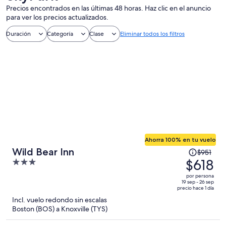
Precios encontrados en las últimas 48 horas. Haz clic en el anuncio
para ver los precios actualizados.
Duración
Categoría
Clase
Eliminar todos los filtros
Ahorra 100% en tu vuelo
El
Wild Bear Inn
$951
precio
$618
3
era
out
por persona
de
of
19 sep - 26 sep
precio hace 1 día
$951
5
Incl. vuelo redondo sin escalas
y
Boston (BOS) a Knoxville (TYS)
ahora
es