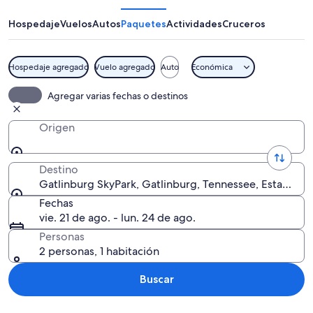
Hospedaje
Vuelos
Autos
Paquetes
Actividades
Cruceros
Hospedaje agregado
Vuelo agregado
Auto
Económica
Un sistema de teleférico con asientos 
Agregar varias fechas o destinos
Origen
Destino
Gatlinburg SkyPark, Gatlinburg, Tennessee, Estados 
Fechas
vie. 21 de ago. - lun. 24 de ago.
Personas
2 personas, 1 habitación
Buscar
Explorar mapa