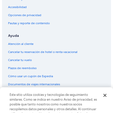
Hoteles con desayuno incluido en Gatlinburg
Accesibilidad
Hoteles con gimnasio en Gatlinburg
Opciones de privacidad
Hoteles con área de juegos en Gatlinburg
Pautas y reporte de contenido
Hoteles con parque acuático en Gatlinburg
Ayuda
Hoteles con sauna en Gatlinburg
Hoteles con hidromasaje en Gatlinburg
Atención al cliente
Hoteles con traslado del/al aeropuerto en Gatlinburg
Cancelar tu reservación de hotel o renta vacacional
Hoteles con vista al mar en Gatlinburg
Cancelar tu vuelo
Hoteles con vista en Gatlinburg
Plazos de reembolso
Hoteles en la naturaleza en Gatlinburg
Cómo usar un cupón de Expedia
Hoteles gay friendly en Gatlinburg
Documentos de viajes internacionales
Hoteles para bodas en Gatlinburg
Este sitio utiliza cookies y tecnologías de seguimiento
© 2026 Expedia, Inc., una empresa de Expedia Group. Todos los
Hoteles para fumadores en Gatlinburg
derechos reservados. Expedia y el logo de Expedia son marcas
similares. Como se indica en nuestro Aviso de privacidad, es
registradas o marcas comerciales de Expedia, Inc. CST# 2029030-50.
posible que tanto nosotros como nuestros socios
Hoteles que aceptan mascotas en Gatlinburg
recopilemos datos personales y otros detalles. Al continuar
Vacaciones solo para adultos en Gatlinburg