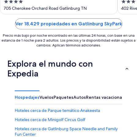
4
3
Hilton Hotel - Gatlinburg
out
out
705 Cherokee Orchard Road Gatlinburg TN
402 Riv
of
of
5
5
Ver 18,429 propiedades en Gatlinburg SkyPark
Precio más bajo por noche encontrado en las últimas 24 horas, con base en una
estancia de 1 noche para 2 adultos. Los precios y la disponibilidad están sujetos a
cambios. Aplican términos adicionales.
Explora el mundo con
Expedia
Hospedajes
Vuelos
Paquetes
Autos
Rentas vacacionales
Hoteles cerca de Parque temático Anakeesta
Hoteles cerca de Minigolf Circus Golf
Hoteles cerca de Gatlinburg Space Needle and Family
Fun Center