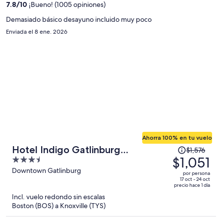
7.8
/
10
¡Bueno! (1005 opiniones)
de
$618
Demasiado básico desayuno incluido muy poco
por
Enviada el 8 ene. 2026
persona
Ahorra 100% en tu vuelo
El
Hotel Indigo Gatlinburg
$1,576
precio
$1,051
3.5
Downtown by IHG
era
out
Downtown Gatlinburg
por persona
de
of
17 oct - 24 oct
precio hace 1 día
$1,576
5
Incl. vuelo redondo sin escalas
y
Boston (BOS) a Knoxville (TYS)
ahora
es