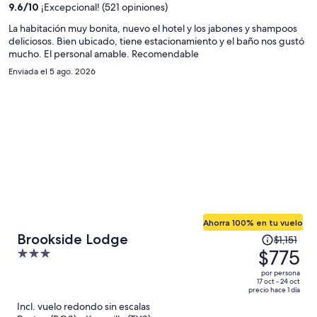
9.6
/
10
¡Excepcional! (521 opiniones)
de
$1,051
La habitación muy bonita, nuevo el hotel y los jabones y shampoos
deliciosos. Bien ubicado, tiene estacionamiento y el baño nos gustó
por
mucho. El personal amable. Recomendable
persona
Enviada el 5 ago. 2026
Ahorra 100% en tu vuelo
El
Brookside Lodge
$1,151
precio
$775
3
era
out
por persona
de
of
17 oct - 24 oct
precio hace 1 día
$1,151
5
Incl. vuelo redondo sin escalas
y