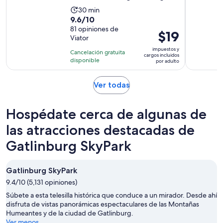
La
30 min
9.6
9.6/10
actividad
de
81 opiniones de
dura
El
$19
Viator
10
30
precio
con
impuestos y
minutos
Cancelación gratuita
es
cargos incluidos
81
disponible
por adulto
de
opiniones
$19.
Se
Ver todas
por
abrirá
adulto
en
Hospédate cerca de algunas de
una
nueva
las atracciones destacadas de
pestaña
Gatlinburg SkyPark
Gatlinburg SkyPark
9.4/10 (5,131 opiniones)
Súbete a esta telesilla histórica que conduce a un mirador. Desde ahí
disfruta de vistas panorámicas espectaculares de las Montañas
Humeantes y de la ciudad de Gatlinburg.
Ver menos