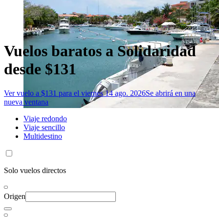
Vuelos baratos a Solidaridad
desde $131
Ver vuelo a $131 para el viernes 14 ago. 2026
Se abrirá en una
nueva ventana
Viaje redondo
Viaje sencillo
Multidestino
Solo vuelos directos
Origen