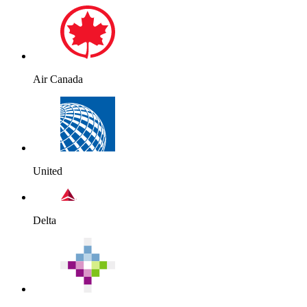
Air Canada
United
Delta