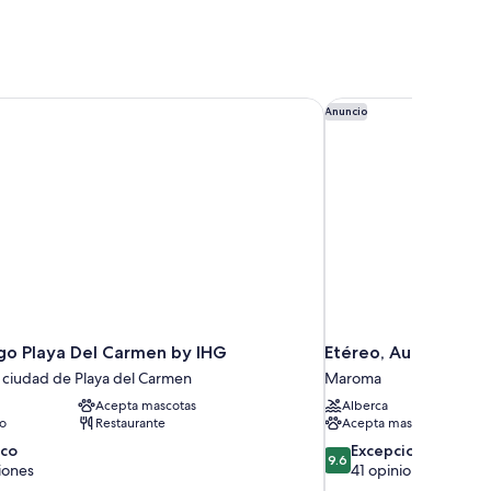
go Playa Del Carmen by IHG
Etéreo, Auberge Col
Anuncio
igo Playa Del Carmen by IHG
Etéreo, Auberge Col
a ciudad de Playa del Carmen
Maroma
Acepta mascotas
Alberca
to
Restaurante
Acepta mascotas
9.6
ico
Excepcional
9.6
de
iones
41 opiniones
10,