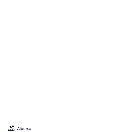
Vista desde 
Salón de bo
Alberca