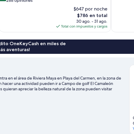
288 opiniones
Magnífico,
10,
$647 por noche
137
Excepcional,
El
$786 en total
opiniones
288
precio
30 ago. - 31 ago.
opiniones
actual
Total con impuestos y cargos
es
de
$786
rédito OneKeyCash en miles de
ás aventuras!
ntra en el área de Riviera Maya en Playa del Carmen, en la zona de
en hacer una actividad pueden ir a Campo de golf El Camaleón
uieran apreciar la belleza natural de la zona pueden visitar
ir a un evento o partido mientras estás en la ciudad? Consulta el
 polo El Rey Polo Country Club. Encontrarás muchas opciones para
a guía de Playa del Carmen