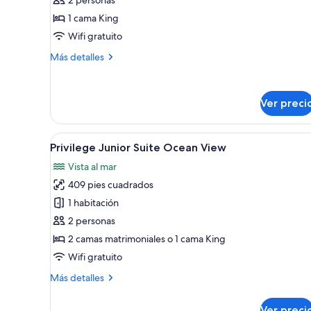
Maya
1 cama King
Deluxe
Wifi gratuito
Más
Más detalles
detalles
sobre
Privilege
Ver preci
Honeymoon
Maya
Deluxe
Abrir
Un balcón con dos sillas de mim
5
Privilege Junior Suite Ocean View
todas
Vista al mar
las
409 pies cuadrados
fotos
de
1 habitación
Privilege
2 personas
Junior
2 camas matrimoniales o 1 cama King
Suite
Wifi gratuito
Ocean
Más
Más detalles
View
detalles
sobre
Ver preci