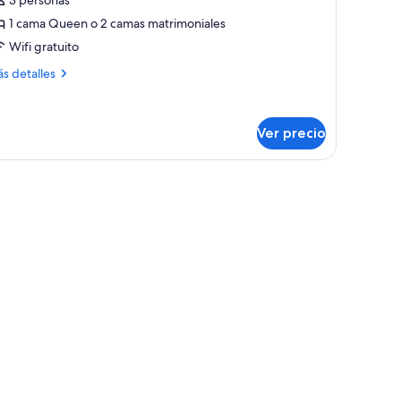
eluxe
1 cama Queen o 2 camas matrimoniales
ea
iew
Wifi gratuito
ás
s detalles
talles
bre
ya
Ver precio
perior
luxe
a
ew