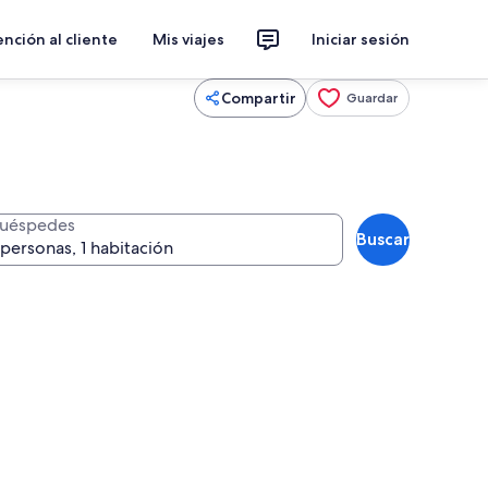
nción al cliente
Mis viajes
Iniciar sesión
Compartir
Guardar
uéspedes
Buscar