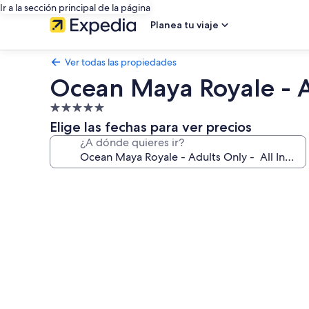
Ir a la sección principal de la página
Planea tu viaje
Ver todas las propiedades
Ocean Maya Royale - Ad
Propiedad
de
Elige las fechas para ver precios
5.0
¿A dónde quieres ir?
estrellas
Galería
de
fotos
de
Ocean
Maya
Royale