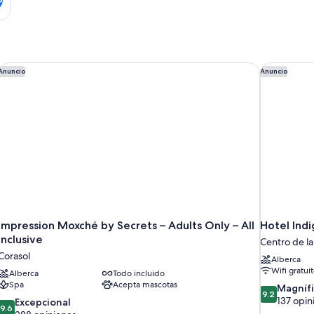
 Inclusive
Impression Moxché by Secrets – Adults Only – All Inclusive
Hotel Indi
Anuncio
Anuncio
Impression Moxché by Secrets – Adults Only – All
Hotel Ind
Inclusive
Centro de l
Corasol
Alberca
Wifi gratui
Alberca
Todo incluido
Spa
Acepta mascotas
9.2
Magníf
9.2
de
137 opin
9.6
Excepcional
9.6
10,
de