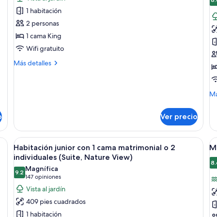
las
la
1 habitación
fotos
f
de
d
2 personas
Privilege
P
1 cama King
Romance
J
Wifi gratuito
Suite
S
Más
Más detalles
with
w
detalles
Jacuzzi
J
sobre
Privilege
M
Má
Romance
de
Suite
so
with
o
Ver precio
Pr
Jacuzzi
Ju
Su
scritorio, silla, televisión, ventana con persianas y un cuadro en la pared, 
Abrir
Habitación de hotel con una cama grande
A
5
wi
Habitación junior con 1 cama matrimonial o 2
M
todas
t
Ja
individuales (Suite, Nature View)
las
la
8.
Magnífica
9.2
fotos
f
9.2 de 10
(147
147 opiniones
de
d
opiniones)
Vista al jardín
Habitación
M
409 pies cuadrados
junior
S
1 habitación