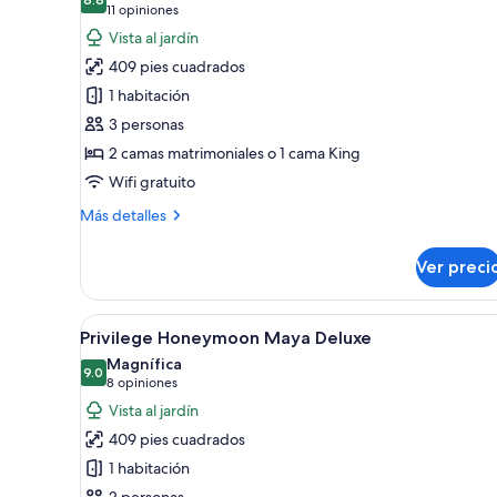
las
habitaciones
8.8 de 10
(11
11 opiniones
fotos
opiniones)
Vista al jardín
de
409 pies cuadrados
Habitación
1 habitación
Premier
3 personas
(Suite,
2 camas matrimoniales o 1 cama King
Nature
View)
Wifi gratuito
Más
Más detalles
detalles
sobre
Ver preci
Habitación
Premier
(Suite,
Abrir
Habitación de hotel con cama, e
5
Nature
Privilege Honeymoon Maya Deluxe
todas
View)
Magnífica
las
9.0
9.0 de 10
(8
8 opiniones
fotos
opiniones)
Vista al jardín
de
409 pies cuadrados
Privilege
1 habitación
Honeymoon
2 personas