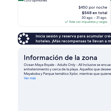
1,015 opiniones
10,
$450 por noche
Magnífico,
El
$548 en total
1,015
precio
30 ago. - 31 ago.
opiniones
actual
Total con impuestos y cargos
es
de
$548
Inicia sesión y reserva para acumular c
hoteles. ¡Más recompensas te llevan a m
Información de la zona
Ocean Maya Royale - Adults Only - All Inclusive se encue
entretenimiento y cerca de la playa. Aquellos que dese
Mayakoba y Parque temático Xplor, mientras que quienes q
Playa Maroma y Parque ecológico Tres Ríos. ¿Quieres asist
Ver más
calendario de Estadio Mario Villanueva Madrid o Club de
conocer la zona con actividades como golf.
Visita nuestr
Ver más resorts en Playa del Carmen