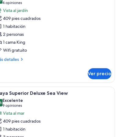
s
8.6 de 10
(4
4 opiniones
otos
opiniones)
Vista al jardín
e
409 pies cuadrados
rivilege
1 habitación
unior
2 personas
uite
1 cama King
ith
acuzzi
Wifi gratuito
ás
s detalles
talles
bre
Ver precio
ivilege
nior
ite
además de una puerta con vidrio esmerilado.
, escritorio, televisor y vistas al exterior.
brir
Una habitación de hotel con una cama grande, u
6
th
aya Superior Deluxe Sea View
odas
cuzzi
Excelente
s
6
8.6 de 10
(9
9 opiniones
otos
opiniones)
Vista al mar
e
409 pies cuadrados
aya
1 habitación
uperior
3 personas