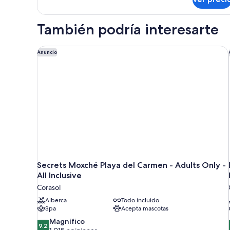
Privilege
Junior
Suite
También podría interesarte
Ocean
View
Secrets Moxché Playa del Carmen - Adults Only - All
Anuncio
Secrets Moxché Playa del Carmen - Adults Only -
All Inclusive
Corasol
Alberca
Todo incluido
Spa
Acepta mascotas
9.2
Magnífico
9.2
de