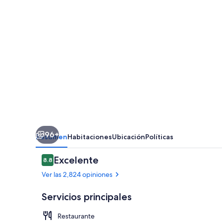
-
Adults
Only
-
All
Inclusive
96+
Resumen
Habitaciones
Ubicación
Políticas
Opiniones
Excelente
8.8
8.8 de 10,
Ver las 2,824 opiniones
Servicios principales
Restaurante