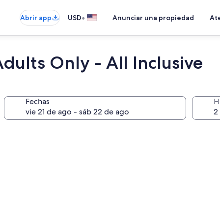
•
Abrir app
USD
Anunciar una propiedad
Ate
ults Only - All Inclusive
Fechas
H