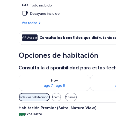
Todo incluido
Terraza
Desayuno incluido
Ver todos
Consulta los beneficios que disfrutarás c
VIP Access
Opciones de habitación
Consulta la disponibilidad para estas fec
Consulta la disponibilidad para hoy ago 7 - ago 8
Consulta la d
Hoy
ago 7 - ago 8
Filtros
Todas las habitaciones
1 cama
2 camas
disponibles
Abrir
Una habitación de hotel moderna
para
4
Habitación Premier (Suite, Nature View)
todas
las
Excelente
8.8