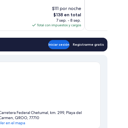
Excepcional,
$111 por noche
41
El
$138 en total
opiniones
precio
7 sep. - 8 sep.
actual
Total con impuestos y cargos
es
de
$138
Iniciar sesión
Registrarme gratis
Carretera Federal Chetumal, km. 299, Playa del
Carmen, QROO, 77710
Ver en el mapa