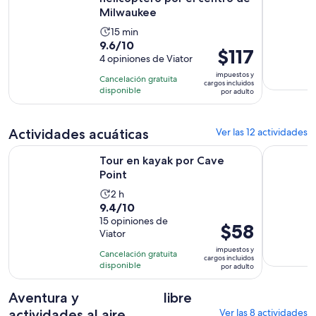
Milwaukee
La
15 min
9.6
9.6/10
actividad
El
$117
de
4 opiniones de Viator
dura
precio
10
15
impuestos y
Cancelación gratuita
es
cargos incluidos
con
minutos
disponible
por adulto
de
4
$117.
opiniones
por
Actividades acuáticas
Ver las 12 actividades
adulto
Se abrirá en una nueva pestaña
Tour en kayak por Cave Point
Alquiler d
Tour en kayak por Cave
Point
La
2 h
9.4
9.4/10
actividad
de
15 opiniones de
dura
El
$58
Viator
10
2
precio
con
impuestos y
horas
Cancelación gratuita
es
cargos incluidos
15
disponible
por adulto
de
opiniones
$58.
Aventura y
libre
por
actividades al aire
Ver las 8 actividades
adulto