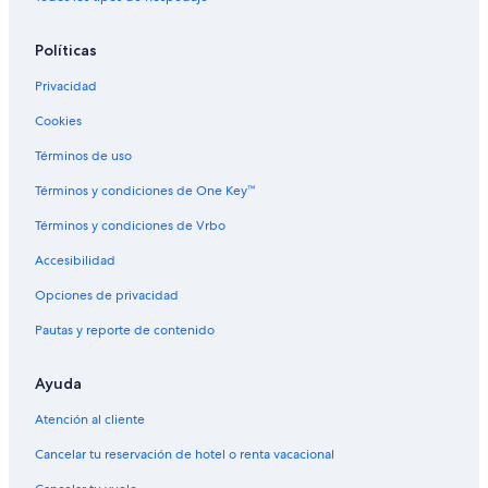
Hoteles históricos en Berlín
Hoteles con desayuno incluido en Berlín
Políticas
Hoteles que aceptan mascotas en Berlín
Privacidad
Hoteles en Berlín
Cookies
Moteles en Berlín
Términos de uso
Hoteles 3 estrellas en Fond du Lac
Términos y condiciones de One Key™
Cabañas en Fond du Lac
Términos y condiciones de Vrbo
Casas de campo en Fond du Lac
Accesibilidad
Apartamentos en Fond du Lac
Opciones de privacidad
Hilton Hotels en Fond du Lac
Pautas y reporte de contenido
Hoteles con alberca en Fond du Lac
Hoteles de Motel 6 en Fond du Lac
Ayuda
Hoteles en Fond du Lac
Atención al cliente
Moteles en Fond du Lac
Cancelar tu reservación de hotel o renta vacacional
Casas flotantes en Brandon