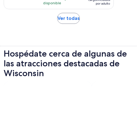
9
disponible
por adulto
de
opiniones
$24.
Se
Ver todas
por
abrirá
adulto
en
una
nueva
pestaña
Hospédate cerca de algunas de
las atracciones destacadas de
Wisconsin