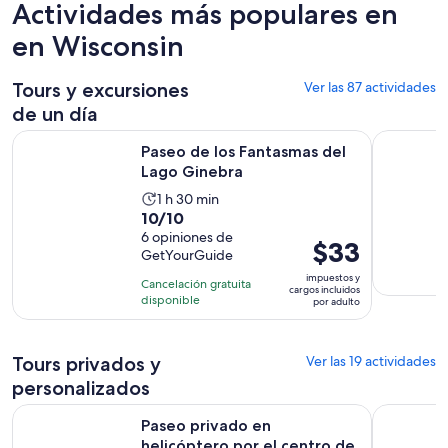
Actividades más populares en
en Wisconsin
Tours y excursiones
Ver las 87 actividades
de un día
Se abrirá en una n
Paseo de los Fantasmas del Lago Ginebra
Recorrido 
Paseo de los Fantasmas del
Lago Ginebra
La
1 h 30 min
10.0
10/10
actividad
de
6 opiniones de
dura
El
$33
GetYourGuide
10
1
precio
con
impuestos y
hora
Cancelación gratuita
es
cargos incluidos
6
disponible
y
por adulto
de
opiniones
30
$33.
minutos
por
Tours privados y
Ver las 19 actividades
adulto
personalizados
Se
Paseo privado en helicóptero por el centro de Milwaukee
Descubra l
Paseo privado en
helicóptero por el centro de