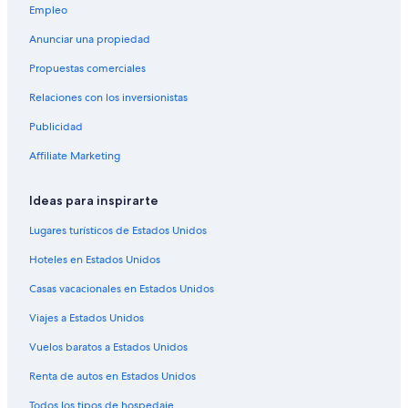
Hoteles en Ripon
Empleo
Resorts en Black Wolf
Anunciar una propiedad
Hoteles cerca de Ford Festival Park
Propuestas comerciales
B&B en Eldorado
Relaciones con los inversionistas
Resorts en Eldorado
Publicidad
Hoteles baratos en Eldorado
Affiliate Marketing
Hoteles en Eldorado
Hoteles en Markesan
Ideas para inspirarte
Apart-Hoteles en Berlín
Lugares turísticos de Estados Unidos
B&B en Berlín
Hoteles en Estados Unidos
Campings en Berlín
Casas vacacionales en Estados Unidos
Apartamentos en Berlín
Viajes a Estados Unidos
Apart-Hoteles en Berlín
Vuelos baratos a Estados Unidos
Hoteles en la playa en Berlín
Renta de autos en Estados Unidos
Hoteles familiares en Berlín
Todos los tipos de hospedaje