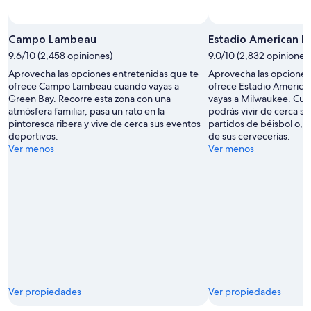
Foto por Michael Schuier
Foto
de
Campo Lambeau
Estadio American Fa
uso
9.6/10 (2,458 opiniones)
9.0/10 (2,832 opiniones
libre
Aprovecha las opciones entretenidas que te
Aprovecha las opciones
por
ofrece Campo Lambeau cuando vayas a
ofrece Estadio America
Michael
Green Bay. Recorre esta zona con una
vayas a Milwaukee. Cuan
Schuier
atmósfera familiar, pasa un rato en la
podrás vivir de cerca s
pintoresca ribera y vive de cerca sus eventos
partidos de béisbol o, si
deportivos.
de sus cervecerías.
Ver menos
Ver menos
Ver propiedades
Ver propiedades