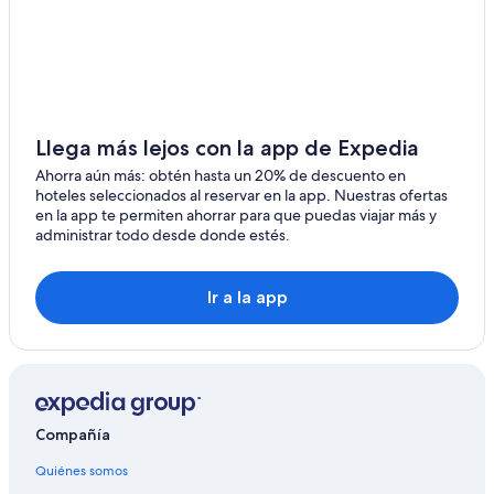
Hoteles 4 estrellas en Waupun
Hoteles 5 estrellas en Waupun
Hoteles con spa en Waupun
Hoteles baratos en Waupun
Hoteles en Waupun
Llega más lejos con la app de Expedia
Casas vacacionales en Fox Lake
Ahorra aún más: obtén hasta un 20% de descuento en
hoteles seleccionados al reservar en la app. Nuestras ofertas
Villas en Fox Lake
en la app te permiten ahorrar para que puedas viajar más y
administrar todo desde donde estés.
Hoteles 3 estrellas en Ladoga
Hoteles 4 estrellas en Ladoga
Ir a la app
Hoteles en la playa en Ladoga
Hoteles baratos en Ladoga
Hoteles baratos en Condado de Green Lake
Moteles en Dexter
Compañía
Hoteles con desayuno incluido en Ripon
Hoteles que aceptan mascotas en Ripon
Quiénes somos