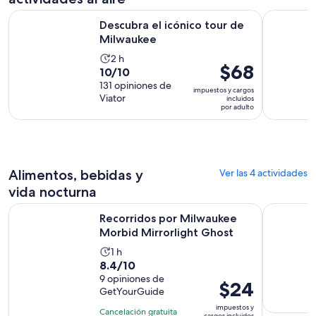
Se abrirá en una nue
Descubra el icónico tour de Milwaukee
Zip Line 
Descubra el icónico tour de
Milwaukee
La
2 h
El
$68
10.0
10/10
actividad
precio
de
131 opiniones de
dura
impuestos y cargos
es
Viator
10
incluidos
2
por adulto
de
con
horas
$68.
131
por
opiniones
adulto
Alimentos, bebidas y
Ver las 4 actividades
vida nocturna
Se abri
Recorridos por Milwaukee Morbid Mirrorlight Ghost
Tour de co
Recorridos por Milwaukee
Morbid Mirrorlight Ghost
La
1 h
8.4
8.4/10
actividad
de
9 opiniones de
dura
El
$24
GetYourGuide
10
1
precio
con
impuestos y
hora
Cancelación gratuita
es
cargos incluidos