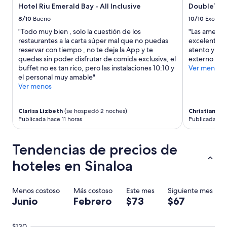
t
Hotel Riu Emerald Bay - All Inclusive
DoubleTree
r
o
y
e
i
8/10
Bueno
10/10
Excelen
t
c
n
"Todo muy bien , solo la cuestión de los
"Las amenid
v
e
c
restaurantes a la carta súper mal que no puedas
excelente y 
n
p
l
reservar con tiempo , no te deja la App y te
atento y am
o
c
u
quedas sin poder disfrutar de comida exclusiva, el
externo y gr
f
i
i
buffet no es tan rico, pero las instalaciones 10:10 y
Ver menos
u
ó
d
el personal muy amable"
n
n
o
Ver menos
c
p
.
i
a
”
o
r
Clarisa Lizbeth
(se hospedó 2 noches)
Christian
(se
n
a
Publicada hace 11 horas
Publicada hac
a
c
b
h
a
e
Tendencias de precios de
n
c
,
a
hoteles en Sinaloa
f
r
u
l
e
o
Menos costoso
Más costoso
Este mes
Siguiente mes
r
d
Junio
Febrero
$73
$67
a
e
d
l
e
a
$130