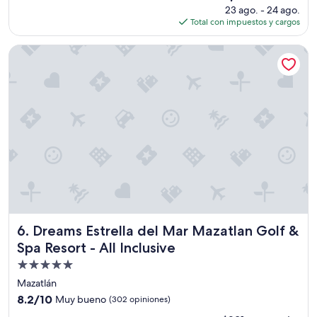
e
precio
23 ago. - 24 ago.
m
r
actual
Total con impuestos y cargos
u
d
es
y
i
de
b
Dreams Estrella del Mar Mazatlan Golf & Spa Resort - All Inc
s
$233
u
f
e
r
n
u
o
t
”
a
r
d
e
c
o
m
i
d
Dreams Estrella del Mar Mazatlan Golf & Spa Resort - All In
6. Dreams Estrella del Mar Mazatlan Golf &
a
Spa Resort - All Inclusive
e
x
Propiedad
c
de
Mazatlán
l
5.0
8.2
u
8.2/10
Muy bueno
(302 opiniones)
estrellas
de
s