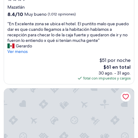
í
de
s
Mazatlán
3.5
i
8.4
8.4/10
Muy bueno
(1,012 opiniones)
n
estrellas
de
“
n
“En Excelente zona se ubica el hotel. El puntito malo que puedo
10,
E
i
dar es que cuando llegamos a la habitación hablamos a
Muy
n
n
recepción para checar lo de la caja fuerte y quedaron de ir y no
bueno,
E
g
fueron lo entiendo x qué si tenían mucha gente”
(1,012
x
ú
Gerardo
opiniones)
c
n
Ver menos
e
d
$51 por noche
l
e
El
$61 en total
e
t
precio
30 ago. - 31 ago.
n
a
actual
Total con impuestos y cargos
t
l
es
e
l
de
z
e
Gaviana Resort
$61
o
,
n
a
a
l
s
c
e
o
u
n
b
t
i
r