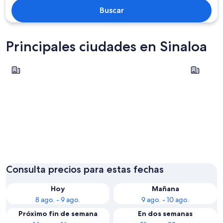
Buscar
Principales ciudades en Sinaloa
Mazatlán
Los Mochi
Mazatlán
Los Moc
Consulta precios para estas fechas
Hoy
Mañana
8 ago. - 9 ago.
9 ago. - 10 ago.
Próximo fin de semana
En dos semanas