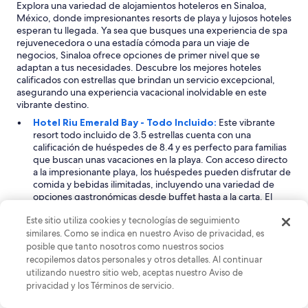
e
Explora una variedad de alojamientos hoteleros en Sinaloa,
n
México, donde impresionantes resorts de playa y lujosos hoteles
í
esperan tu llegada. Ya sea que busques una experiencia de spa
a
rejuvenecedora o una estadía cómoda para un viaje de
n
negocios, Sinaloa ofrece opciones de primer nivel que se
m
adaptan a tus necesidades. Descubre los mejores hoteles
u
calificados con estrellas que brindan un servicio excepcional,
c
asegurando una experiencia vacacional inolvidable en este
h
vibrante destino.
a
Hotel Riu Emerald Bay - Todo Incluido:
Este vibrante
g
resort todo incluido de 3.5 estrellas cuenta con una
e
calificación de huéspedes de 8.4 y es perfecto para familias
n
que buscan unas vacaciones en la playa. Con acceso directo
t
a la impresionante playa, los huéspedes pueden disfrutar de
e
comida y bebidas ilimitadas, incluyendo una variedad de
”
opciones gastronómicas desde buffet hasta a la carta. El
resort cuenta con numerosas comodidades como un parque
Este sitio utiliza cookies y tecnologías de seguimiento
acuático para niños, una discoteca y entretenimiento
organizado. Además, hay muchas actividades para todas las
similares. Como se indica en nuestro Aviso de privacidad, es
edades, incluyendo voleibol y clases de aeróbic. Las familias
posible que tanto nosotros como nuestros socios
aprecian el club infantil dedicado y los servicios de niñera,
recopilemos datos personales y otros detalles. Al continuar
asegurando una experiencia llena de diversión para todos.
utilizando nuestro sitio web, aceptas nuestro Aviso de
Hotel Playa Mazatlán:
Este encantador hotel de 3
privacidad y los Términos de servicio.
estrellas también tiene una calificación de huéspedes de 8.4
y es una excelente opción para familias que buscan una