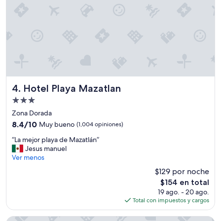
e
d
d
e
a
s
s
e
r
n
e
t
s
a
e
r
r
s
v
e
Hotel Playa Mazatlan
4. Hotel Playa Mazatlan
a
”
r
Propiedad
c
de
Zona Dorada
o
3.0
8.4
8.4/10
Muy bueno
(1,004 opiniones)
n
estrellas
de
t
“
“La mejor playa de Mazatlán”
10,
i
L
Jesus manuel
Muy
e
a
Ver menos
bueno,
m
m
(1,004
p
$129 por noche
e
opiniones)
o
El
$154 en total
j
,
precio
19 ago. - 20 ago.
o
n
actual
Total con impuestos y cargos
r
o
es
p
t
de
l
Pueblo Bonito Mazatlan - All Inclusive