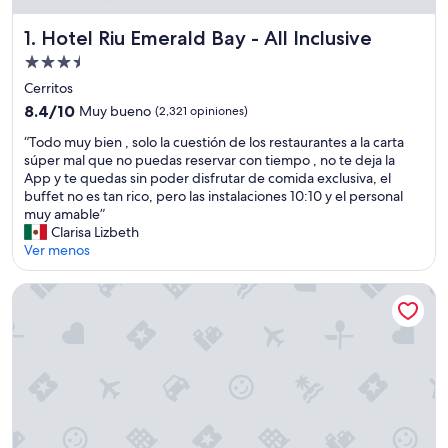
Hotel Riu Emerald Bay - All Inclusive
1. Hotel Riu Emerald Bay - All Inclusive
Propiedad
de
Cerritos
3.5
8.4
8.4/10
Muy bueno
(2,321 opiniones)
estrellas
de
“
“Todo muy bien , solo la cuestión de los restaurantes a la carta
10,
T
súper mal que no puedas reservar con tiempo , no te deja la
Muy
o
App y te quedas sin poder disfrutar de comida exclusiva, el
bueno,
d
buffet no es tan rico, pero las instalaciones 10:10 y el personal
(2,321
o
muy amable”
opiniones)
m
Clarisa Lizbeth
u
Ver menos
y
b
Viaggio Resort Mazatlán
i
e
n
,
s
o
l
o
l