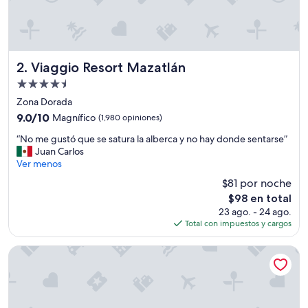
a
c
u
e
s
Viaggio Resort Mazatlán
2. Viaggio Resort Mazatlán
t
Propiedad
i
de
ó
Zona Dorada
n
4.5
9.0
9.0/10
Magnífico
(1,980 opiniones)
d
estrellas
de
e
“
“No me gustó que se satura la alberca y no hay donde sentarse”
10,
l
N
Juan Carlos
Magnífico,
o
o
Ver menos
(1,980
s
m
opiniones)
$81 por noche
r
e
El
e
$98 en total
g
precio
s
23 ago. - 24 ago.
u
actual
t
Total con impuestos y cargos
s
es
a
t
de
u
ó
The Palms Resort of Mazatlan
$98
r
q
a
u
n
e
t
s