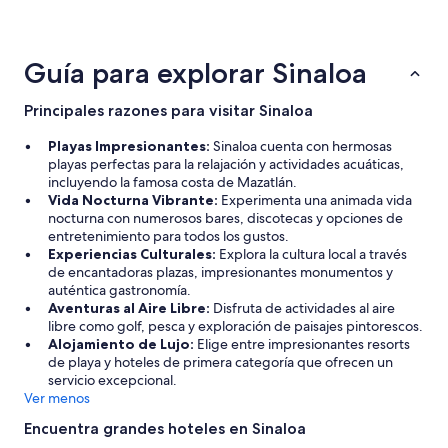
detalles
o
sobre
f
las
u
tendencias
Guía para explorar Sinaloa
e
de
r
precios
o
Principales razones para visitar Sinaloa
n
l
Playas Impresionantes:
Sinaloa cuenta con hermosas
o
playas perfectas para la relajación y actividades acuáticas,
e
incluyendo la famosa costa de Mazatlán.
n
Vida Nocturna Vibrante:
Experimenta una animada vida
t
nocturna con numerosos bares, discotecas y opciones de
i
entretenimiento para todos los gustos.
e
Experiencias Culturales:
Explora la cultura local a través
n
de encantadoras plazas, impresionantes monumentos y
d
auténtica gastronomía.
o
Aventuras al Aire Libre:
Disfruta de actividades al aire
x
libre como golf, pesca y exploración de paisajes pintorescos.
q
Alojamiento de Lujo:
Elige entre impresionantes resorts
u
de playa y hoteles de primera categoría que ofrecen un
é
servicio excepcional.
s
Ver menos
i
Encuentra grandes hoteles en Sinaloa
t