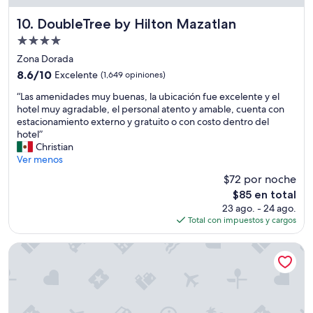
e
l
DoubleTree by Hilton Mazatlan
10. DoubleTree by Hilton Mazatlan
c
Propiedad
o
de
m
Zona Dorada
4.0
o
8.6
8.6/10
Excelente
(1,649 opiniones)
t
estrellas
de
“
i
“Las amenidades muy buenas, la ubicación fue excelente y el
10,
L
p
hotel muy agradable, el personal atento y amable, cuenta con
Excelente,
a
o
estacionamiento externo y gratuito o con costo dentro del
(1,649
s
v
hotel”
opiniones)
a
i
Christian
m
l
Ver menos
e
l
$72 por noche
n
a
El
$85 en total
i
y
precio
23 ago. - 24 ago.
d
p
actual
Total con impuestos y cargos
a
u
es
d
e
de
e
s
Pueblo Bonito Emerald Bay Resort & Spa - All Inclusive
$85
s
q
m
u
u
e
y
t
b
i