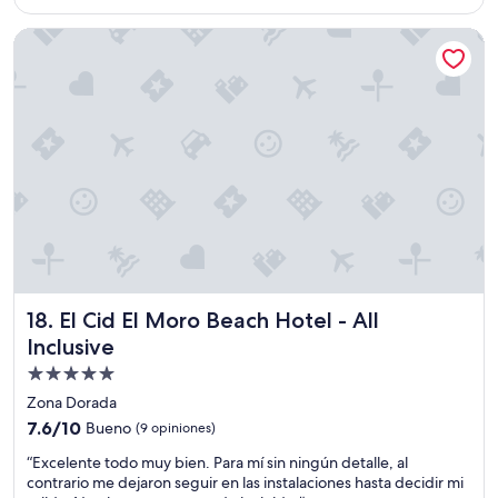
es
de
El Cid El Moro Beach Hotel - All Inclusive
$79
El Cid El Moro Beach Hotel - All Inclusive
18. El Cid El Moro Beach Hotel - All
Inclusive
Propiedad
de
Zona Dorada
5.0
7.6
7.6/10
Bueno
(9 opiniones)
estrellas
de
“
“Excelente todo muy bien. Para mí sin ningún detalle, al
10,
E
contrario me dejaron seguir en las instalaciones hasta decidir mi
Bueno,