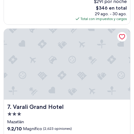
$291 por noche
10,
i
El
$346 en total
Muy
v
precio
bueno,
a
29 ago. - 30 ago.
actual
(302
,
Total con impuestos y cargos
es
opiniones)
e
de
l
Varali Grand Hotel
$346
b
u
f
f
e
t
n
o
e
s
t
a
n
r
Varali Grand Hotel
7. Varali Grand Hotel
i
Propiedad
c
de
o
Mazatlán
,
3.0
9.2
9.2/10
Magnífico
(2,623 opiniones)
p
estrellas
de