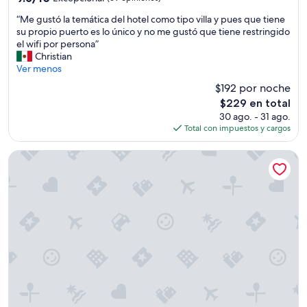
estrellas
de
“
“Me gustó la temática del hotel como tipo villa y pues que tiene
10,
M
su propio puerto es lo único y no me gustó que tiene restringido
Excepcional,
e
el wifi por persona”
(69
g
Christian
opiniones)
u
Ver menos
s
$192 por noche
t
El
$229 en total
ó
precio
30 ago. - 31 ago.
l
actual
Total con impuestos y cargos
a
es
t
de
e
DoubleTree by Hilton Mazatlan
$229
m
á
t
i
c
a
d
e
l
h
o
t