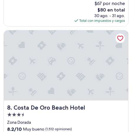
$67 por noche
e
10,
r
El
$80 en total
Magnífico,
o
precio
(2,623
30 ago. - 31 ago.
l
actual
opiniones)
Total con impuestos y cargos
a
es
s
de
Costa De Oro Beach Hotel
i
$80
n
s
t
a
l
a
c
i
o
n
e
s
1
Costa De Oro Beach Hotel
8. Costa De Oro Beach Hotel
0
Propiedad
:
1
de
Zona Dorada
0
3.5
8.2
8.2/10
Muy bueno
(1,512 opiniones)
y