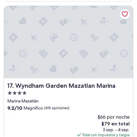
l
es
l
e
de
a
Wyndham Garden Mazatlan Marina
a
$85
m
d
a
o
b
s
l
👍
e
”
”
Wyndham Garden Mazatlan Marina
17. Wyndham Garden Mazatlan Marina
Propiedad
de
Marina Mazatlán
4.0
9.2
9.2/10
Magnífico
(415 opiniones)
estrellas
de
$66 por noche
10,
El
$79 en total
Magnífico,
precio
(415
3 sep. - 4 sep.
actual
opiniones)
Total con impuestos y cargos