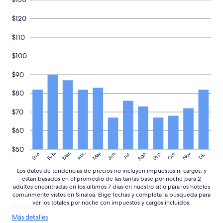
e
c
s
a
$120
o
j
u
a
$110
n
f
1
u
$100
0
e
0
r
$90
.
t
.
e
$80
.
y
V
q
$70
o
u
l
e
$60
v
d
e
a
$50
r
r
Ago.
May.
Nov.
Ene.
Feb.
Mar.
Jun.
Sep.
Oct.
Abr.
Dic.
Jul.
i
o
a
n
Los datos de tendencias de precios no incluyen impuestos ni cargos, y
a
d
están basados en el promedio de las tarifas base por noche para 2
i
e
adultos encontradas en los últimos 7 días en nuestro sitio para los hoteles
r
comúnmente vistos en Sinaloa. Elige fechas y completa la búsqueda para
i
ver los totales por noche con impuestos y cargos incluidos.
”
r
y
Más
Más detalles
n