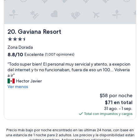
c
a
a
r
e
i
l
o
h
m
o
e
Gaviana Resort
20. Gaviana Resort
t
d
Propiedad
e
e
de
l
j
Zona Dorada
3.5
.
a
8.8
8.8/10
Excelente
(1,007 opiniones)
E
r
estrellas
de
“
l
o
“Todo super bien! El personal muy servicial y atento, a exepcion
10,
T
p
n
del internet y tv no funcionaban, fuera de eso un 100... Volveria
Excelente,
o
u
s
a ir”
(1,007
d
n
e
Hector Javier
opiniones)
o
t
g
Ver menos
s
i
u
$58 por noche
u
t
i
El
$71 en total
p
o
r
precio
31 ago. - 1 sep.
e
m
e
actual
Total con impuestos y cargos
r
a
n
es
b
l
l
de
i
o
a
Precio
$71
Precio más bajo por noche encontrado en las últimas 24 horas, con base en
e
q
s
una estancia de 1 noche para 2 adultos. Los precios y la disponibilidad están
más
n
u
i
sujetos a cambios. Aplican términos adicionales.