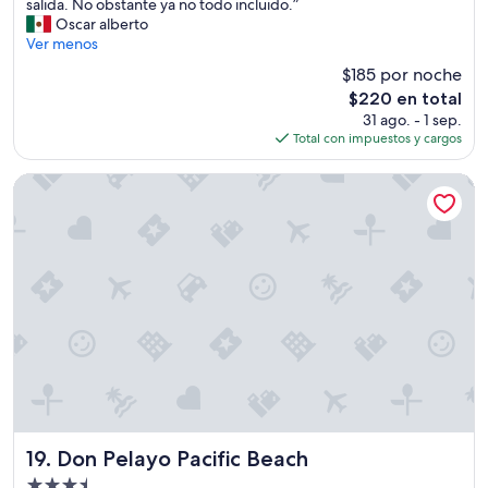
x
salida. No obstante ya no todo incluido.”
(9
c
Oscar alberto
opiniones)
e
Ver menos
l
$185 por noche
e
El
$220 en total
n
precio
31 ago. - 1 sep.
t
actual
Total con impuestos y cargos
e
es
t
de
o
Don Pelayo Pacific Beach
$220
d
o
m
u
y
b
i
e
n
.
P
a
r
a
Don Pelayo Pacific Beach
19. Don Pelayo Pacific Beach
m
Propiedad