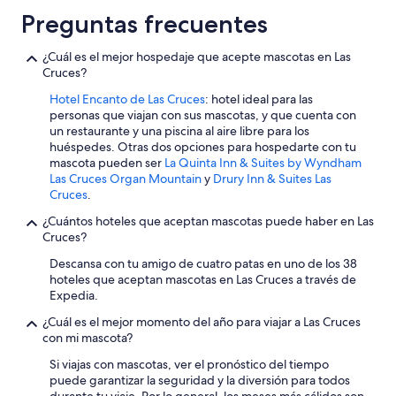
S
Preguntas frecuentes
B
W
S
¿Cuál es el mejor hospedaje que acepte mascotas en Las
”
Cruces?
Hotel Encanto de Las Cruces
: hotel ideal para las
personas que viajan con sus mascotas, y que cuenta con
un restaurante y una piscina al aire libre para los
huéspedes. Otras dos opciones para hospedarte con tu
mascota pueden ser
La Quinta Inn & Suites by Wyndham
Las Cruces Organ Mountain
y
Drury Inn & Suites Las
Cruces
.
¿Cuántos hoteles que aceptan mascotas puede haber en Las
Cruces?
Descansa con tu amigo de cuatro patas en uno de los 38
hoteles que aceptan mascotas en Las Cruces a través de
Expedia.
¿Cuál es el mejor momento del año para viajar a Las Cruces
con mi mascota?
Si viajas con mascotas, ver el pronóstico del tiempo
puede garantizar la seguridad y la diversión para todos