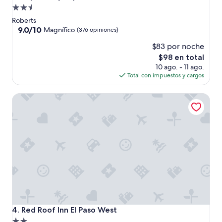
i
Propiedad
t
de
a
Roberts
c
2.5
9.0
9.0/10
Magnífico
(376 opiniones)
i
de
estrellas
ó
$83 por noche
10,
n
Magnífico,
El
$98 en total
m
(376
precio
10 ago. - 11 ago.
u
opiniones)
actual
Total con impuestos y cargos
y
es
c
de
Red Roof Inn El Paso West
o
$98
n
f
o
r
t
a
b
l
e
,
e
l
Red Roof Inn El Paso West
4. Red Roof Inn El Paso West
p
Propiedad