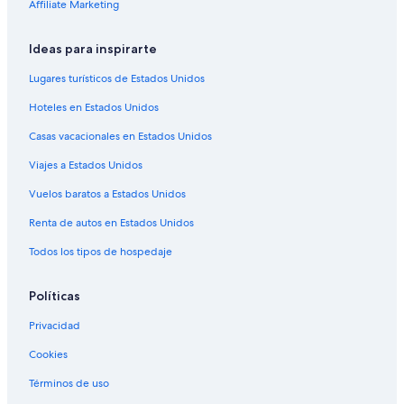
Hoteles de lujo en Mesilla
Affiliate Marketing
Hoteles baratos en Mesilla
Ideas para inspirarte
Hoteles con guardería en Mesilla
Lugares turísticos de Estados Unidos
Hoteles en Mesilla
Hoteles en Estados Unidos
Moteles en Mesilla
Casas vacacionales en Estados Unidos
Villas en Mesilla
Viajes a Estados Unidos
Hoteles 3 estrellas en Dona Ana
Casas de huéspedes en Dona Ana
Vuelos baratos a Estados Unidos
Condominios en Dona Ana
Renta de autos en Estados Unidos
Apartamentos en Dona Ana
Todos los tipos de hospedaje
Hoteles de Motel 6 en Dona Ana
Políticas
Hoteles en Dona Ana
Privacidad
Moteles en Dona Ana
Cookies
Villas en Dona Ana
Hoteles con casino en Sunland Park
Términos de uso