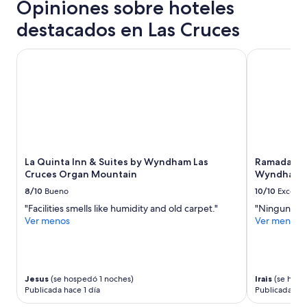
Opiniones sobre hoteles
e
horas,
s
con
destacados en Las Cruces
a
base
y
en
u
una
La Quinta Inn & Suites by Wyndham Las Cruces Organ Mou
Ramada Hot
n
estancia
o
de
n
1
o
noche
s
para
e
2
n
adultos.
c
Los
La Quinta Inn & Suites by Wyndham Las
Ramada Hot
a
precios
Cruces Organ Mountain
Wyndham L
n
y
t
la
8/10
Bueno
10/10
Excelen
ó
disponibilidad
"Facilities smells like humidity and old carpet."
"Ninguna"
!
están
Ver menos
Ver menos
!
sujetos
G
a
R
cambios.
A
Aplican
C
términos
Jesus
(se hospedó 1 noches)
Irais
(se hosp
I
adicionales.
Publicada hace 1 día
Publicada hac
A