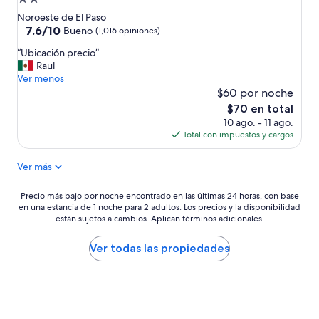
e
de
r
Noroeste de El Paso
s
2.0
7.6
7.6/10
Bueno
(1,016 opiniones)
o
de
estrellas
“
“Ubicación precio”
n
10,
U
Raul
a
Bueno,
b
Ver menos
l
(1,016
i
a
$60 por noche
opiniones)
c
t
El
$70 en total
a
e
precio
10 ago. - 11 ago.
c
n
actual
Total con impuestos y cargos
i
t
es
ó
o
de
Ver más
n
y
$70
p
l
r
o
Precio
Precio más bajo por noche encontrado en las últimas 24 horas, con base
e
m
en una estancia de 1 noche para 2 adultos. Los precios y la disponibilidad
más
c
están sujetos a cambios. Aplican términos adicionales.
e
bajo
i
j
por
o
o
noche
Ver todas las propiedades
”
r
encontrado
…
en
e
las
l
últimas
d
24