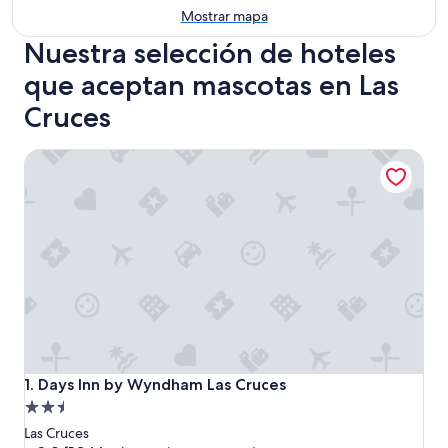
Mostrar mapa
Nuestra selección de hoteles
que aceptan mascotas en Las
Cruces
Days Inn by Wyndham Las Cruces
Days Inn by Wyndham Las Cruces
1. Days Inn by Wyndham Las Cruces
Propiedad
de
Las Cruces