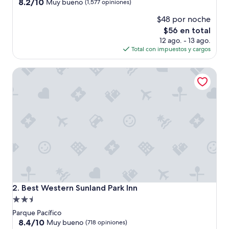
2.5
8.2
8.2/10
Muy bueno
(1,577 opiniones)
de
estrellas
$48 por noche
10,
Muy
El
$56 en total
bueno,
precio
12 ago. - 13 ago.
(1,577
actual
Total con impuestos y cargos
opiniones)
es
de
Best Western Sunland Park Inn
$56
Best Western Sunland Park Inn
2. Best Western Sunland Park Inn
Propiedad
de
Parque Pacífico
2.5
8.4
8.4/10
Muy bueno
(718 opiniones)