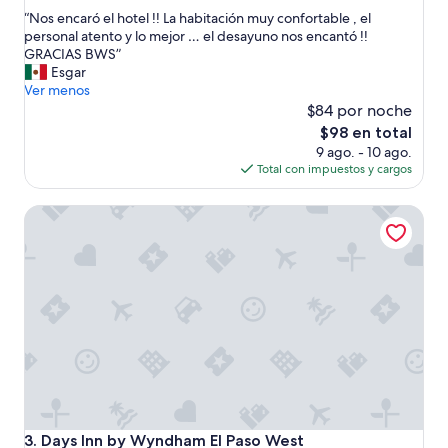
de
estrellas
“
“Nos encaró el hotel !! La habitación muy confortable , el
10,
N
personal atento y lo mejor … el desayuno nos encantó !!
Muy
o
GRACIAS BWS”
bueno,
s
Esgar
(718
e
Ver menos
opiniones)
n
$84 por noche
c
El
$98 en total
a
precio
9 ago. - 10 ago.
r
actual
Total con impuestos y cargos
ó
es
e
de
Days Inn by Wyndham El Paso West
l
$98
h
o
t
e
l
!
!
L
a
h
a
b
Days Inn by Wyndham El Paso West
3. Days Inn by Wyndham El Paso West