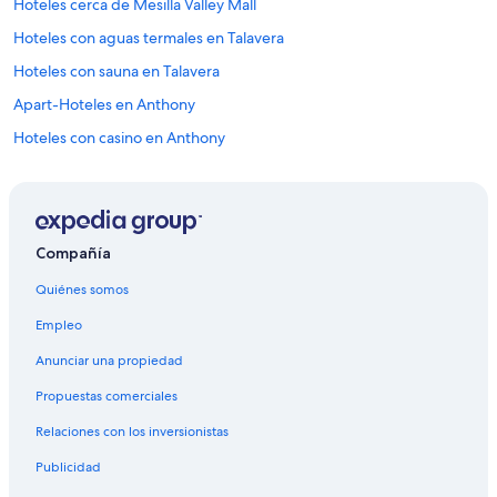
Hoteles cerca de Mesilla Valley Mall
Hoteles con aguas termales en Talavera
Hoteles con sauna en Talavera
Apart-Hoteles en Anthony
Hoteles con casino en Anthony
Hoteles con spa en Anthony
Hoteles cerca de Universidad Estatal de Nuevo México
Hoteles con aguas termales en Picacho Hills
Compañía
Hoteles en Picacho Hills
Quiénes somos
Campings en Mesilla
Empleo
Casas vacacionales en Mesilla
Anunciar una propiedad
Apartamentos en Mesilla
Propuestas comerciales
Hoteles haciendas en Mesilla
Relaciones con los inversionistas
Apart-Hoteles en Mesilla
Publicidad
Hoteles con spa en Mesilla