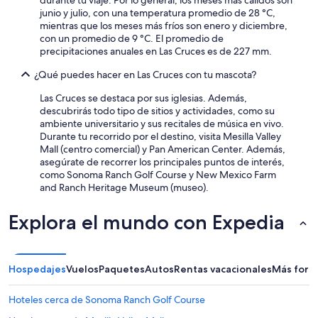
durante tu viaje. Por lo general, los meses más cálidos son
junio y julio, con una temperatura promedio de 28 °C,
mientras que los meses más fríos son enero y diciembre,
con un promedio de 9 °C. El promedio de
precipitaciones anuales en Las Cruces es de 227 mm.
¿Qué puedes hacer en Las Cruces con tu mascota?
Las Cruces se destaca por sus iglesias. Además,
descubrirás todo tipo de sitios y actividades, como su
ambiente universitario y sus recitales de música en vivo.
Durante tu recorrido por el destino, visita Mesilla Valley
Mall (centro comercial) y Pan American Center. Además,
asegúrate de recorrer los principales puntos de interés,
como Sonoma Ranch Golf Course y New Mexico Farm
and Ranch Heritage Museum (museo).
Explora el mundo con Expedia
Hospedajes
Vuelos
Paquetes
Autos
Rentas vacacionales
Más form
Hoteles cerca de Sonoma Ranch Golf Course