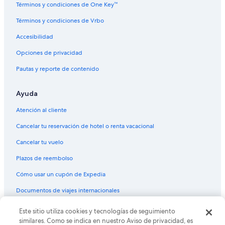
Hoteles baratos en Sunland Park
Términos y condiciones de One Key™
Hoteles con desayuno incluido en Sunland Park
Términos y condiciones de Vrbo
Hoteles con alberca en Sunland Park
Accesibilidad
Hoteles que aceptan mascotas en Sunland Park
Opciones de privacidad
Hoteles cerca de New Mexico Farm and Ranch Heritage Museum
Pautas y reporte de contenido
Hoteles con alberca en La Mesa
Ayuda
Hoteles en Condado de Doña Ana
Moteles en Condado de Doña Ana
Atención al cliente
Hoteles 3 estrellas en University Park
Cancelar tu reservación de hotel o renta vacacional
Condominios en University Park
Cancelar tu vuelo
Apart-Hoteles en Deming
Plazos de reembolso
Hoteles de lujo en Deming
Cómo usar un cupón de Expedia
Hoteles baratos en Deming
Documentos de viajes internacionales
Hoteles con alberca en Deming
Este sitio utiliza cookies y tecnologías de seguimiento
© 2026 Expedia, Inc., una empresa de Expedia Group. Todos los
Hoteles de senderismo en Deming
derechos reservados. Expedia y el logo de Expedia son marcas
similares. Como se indica en nuestro Aviso de privacidad, es