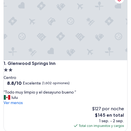
Glenwood Springs Inn
1. Glenwood Springs Inn
Propiedad
de
Centro
2.0
8.8
8.8/10
Excelente
(1,602 opiniones)
de
estrellas
“
“Todo muy limpio y el desayuno bueno ”
10,
T
lulu
Excelente,
o
Ver menos
(1,602
d
$127 por noche
opiniones)
o
El
$145 en total
m
precio
1 sep. - 2 sep.
u
actual
Total con impuestos y cargos
y
es