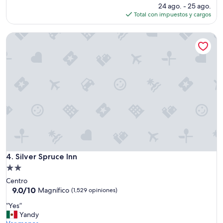
(2,509
precio
24 ago. - 25 ago.
opiniones)
actual
Total con impuestos y cargos
es
de
Silver Spruce Inn
$135
Silver Spruce Inn
4. Silver Spruce Inn
Propiedad
de
Centro
2.0
9.0
9.0/10
Magnífico
(1,529 opiniones)
de
estrellas
“
“Yes”
10,
Y
Yandy
Magnífico,
e