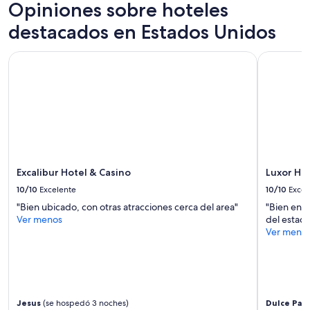
de
Opiniones sobre hoteles
1
destacados en Estados Unidos
noche
para
2
Excalibur Hotel & Casino
Luxor Hote
adultos.
Los
precios
y
la
disponibilidad
están
sujetos
a
Excalibur Hotel & Casino
Luxor Ho
cambios.
10/10
Excelente
10/10
Excel
Aplican
términos
"Bien ubicado, con otras atracciones cerca del area"
"Bien en g
adicionales.
Ver menos
del estadi
Ver meno
Jesus
(se hospedó 3 noches)
Dulce Pam