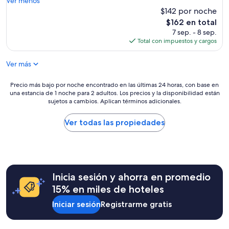
Ver menos
(1,529
s
$142 por noche
opiniones)
”
El
$162 en total
precio
7 sep. - 8 sep.
actual
Total con impuestos y cargos
es
de
Ver más
$162
Precio
Precio más bajo por noche encontrado en las últimas 24 horas, con base en
una estancia de 1 noche para 2 adultos. Los precios y la disponibilidad están
más
sujetos a cambios. Aplican términos adicionales.
bajo
por
noche
Ver todas las propiedades
encontrado
en
las
últimas
24
Inicia sesión y ahorra en promedio
horas,
con
15% en miles de hoteles
base
Iniciar sesión
Registrarme gratis
en
una
estancia