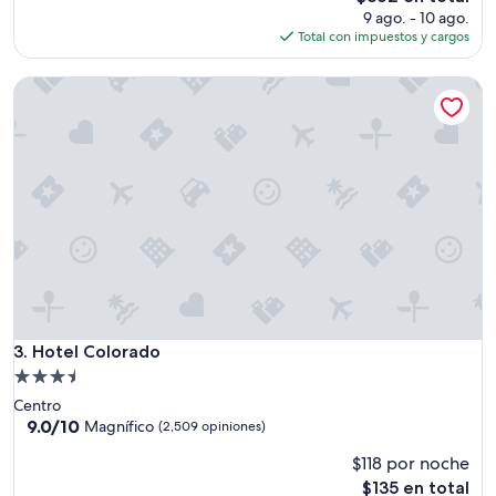
e
precio
9 ago. - 10 ago.
l
actual
Total con impuestos y cargos
e
es
n
de
Hotel Colorado
t
$362
e
s
e
r
v
i
c
i
o
”
Hotel Colorado
3. Hotel Colorado
Propiedad
de
Centro
3.5
9.0
9.0/10
Magnífico
(2,509 opiniones)
de
estrellas
$118 por noche
10,
Magnífico,
El
$135 en total